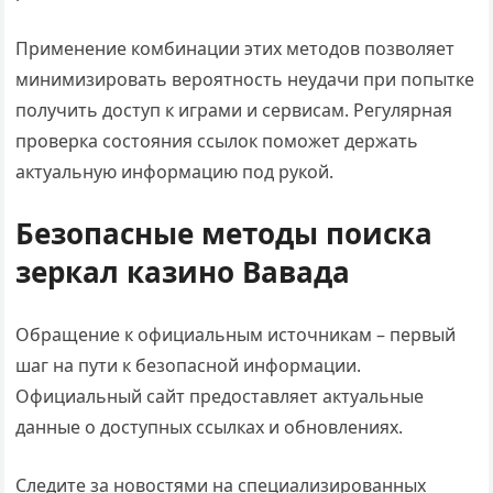
Применение комбинации этих методов позволяет
минимизировать вероятность неудачи при попытке
получить доступ к играми и сервисам. Регулярная
проверка состояния ссылок поможет держать
актуальную информацию под рукой.
Безопасные методы поиска
зеркал казино Вавада
Обращение к официальным источникам – первый
шаг на пути к безопасной информации.
Официальный сайт предоставляет актуальные
данные о доступных ссылках и обновлениях.
Следите за новостями на специализированных