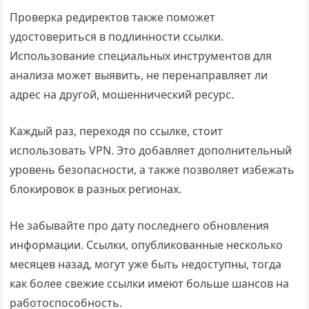
Проверка редиректов также поможет
удостовериться в подлинности ссылки.
Использование специальных инструментов для
анализа может выявить, не перенаправляет ли
адрес на другой, мошеннический ресурс.
Каждый раз, переходя по ссылке, стоит
использовать VPN. Это добавляет дополнительный
уровень безопасности, а также позволяет избежать
блокировок в разных регионах.
Не забывайте про дату последнего обновления
информации. Ссылки, опубликованные несколько
месяцев назад, могут уже быть недоступны, тогда
как более свежие ссылки имеют больше шансов на
работоспособность.