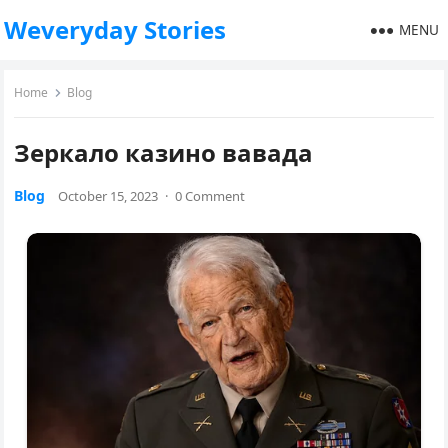
Weveryday Stories
MENU
Home
Blog
Зеркало казино вавада
Blog
October 15, 2023
·
0 Comment