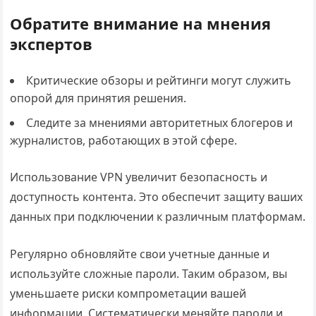
Обратите внимание на мнения
экспертов
Критические обзоры и рейтинги могут служить
опорой для принятия решения.
Следите за мнениями авторитетных блогеров и
журналистов, работающих в этой сфере.
Использование VPN увеличит безопасность и
доступность контента. Это обеспечит защиту ваших
данных при подключении к различным платформам.
Регулярно обновляйте свои учетные данные и
используйте сложные пароли. Таким образом, вы
уменьшаете риски компрометации вашей
информации. Систематически меняйте пароли и