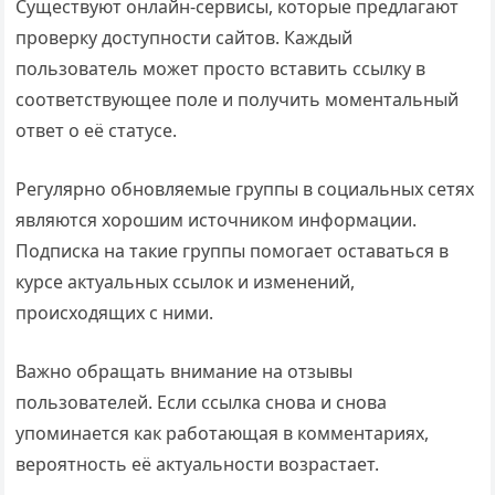
Существуют онлайн-сервисы, которые предлагают
проверку доступности сайтов. Каждый
пользователь может просто вставить ссылку в
соответствующее поле и получить моментальный
ответ о её статусе.
Регулярно обновляемые группы в социальных сетях
являются хорошим источником информации.
Подписка на такие группы помогает оставаться в
курсе актуальных ссылок и изменений,
происходящих с ними.
Важно обращать внимание на отзывы
пользователей. Если ссылка снова и снова
упоминается как работающая в комментариях,
вероятность её актуальности возрастает.