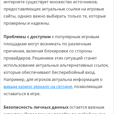
интернете существует множество источников,
предоставляющих актуальные ссылки на игровые
сайты, однако важно выбирать только те, которые
проверены и надежны.
Проблемы с доступом
к популярным игровым
площадкам могут возникать по различным
причинам, включая блокировки со стороны
провайдеров. Решением этих ситуаций станет
использование актуальных альтернативных ссылок,
которые обеспечивают бесперебойный вход.
Например, для игроков актуальна информация о
вавада казино зеркало на сегодня
, позволяющая
оставаться в игре.
Безопасность личных данных
остается важным