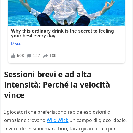
Sessioni brevi e ad alta
intensità: Perché la velocità
vince
I giocatori che preferiscono rapide esplosioni di
emozione trovano
Wild Wick
un campo di gioco ideale.
Invece di sessioni marathon, farai girare i rulli per