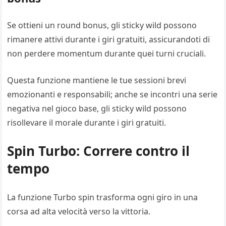
Se ottieni un round bonus, gli sticky wild possono
rimanere attivi durante i giri gratuiti, assicurandoti di
non perdere momentum durante quei turni cruciali.
Questa funzione mantiene le tue sessioni brevi
emozionanti e responsabili; anche se incontri una serie
negativa nel gioco base, gli sticky wild possono
risollevare il morale durante i giri gratuiti.
Spin Turbo: Correre contro il
tempo
La funzione Turbo spin trasforma ogni giro in una
corsa ad alta velocità verso la vittoria.