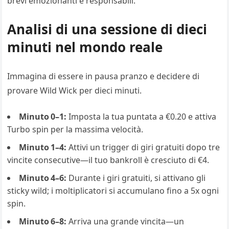
brevi emozionanti e responsabili.
Analisi di una sessione di dieci
minuti nel mondo reale
Immagina di essere in pausa pranzo e decidere di
provare Wild Wick per dieci minuti.
Minuto 0–1:
Imposta la tua puntata a €0.20 e attiva
Turbo spin per la massima velocità.
Minuto 1–4:
Attivi un trigger di giri gratuiti dopo tre
vincite consecutive—il tuo bankroll è cresciuto di €4.
Minuto 4–6:
Durante i giri gratuiti, si attivano gli
sticky wild; i moltiplicatori si accumulano fino a 5x ogni
spin.
Minuto 6–8:
Arriva una grande vincita—un