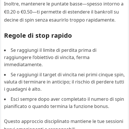
Inoltre, mantenere le puntate basse—spesso intorno a
€0.20 o €0.50—ti permette di estendere il bankroll su
decine di spin senza esaurirlo troppo rapidamente.
Regole di stop rapido
Se raggiungi il limite di perdita prima di
raggiungere l’obiettivo di vincita, ferma
immediatamente.
Se raggiungi il target di vincita nei primi cinque spin,
valuta di terminare in anticipo; il rischio di perdere tutti
i guadagni è alto.
Esci sempre dopo aver completato il numero di spin
pianificato o quando termina la funzione bonus.
Questo approccio disciplinato mantiene le tue sessioni