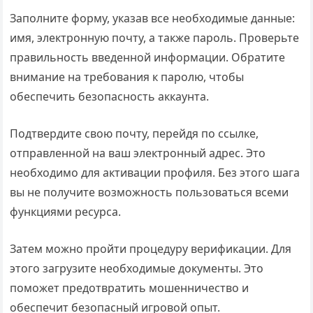
Заполните форму, указав все необходимые данные:
имя, электронную почту, а также пароль. Проверьте
правильность введенной информации. Обратите
внимание на требования к паролю, чтобы
обеспечить безопасность аккаунта.
Подтвердите свою почту, перейдя по ссылке,
отправленной на ваш электронный адрес. Это
необходимо для активации профиля. Без этого шага
вы не получите возможность пользоваться всеми
функциями ресурса.
Затем можно пройти процедуру верификации. Для
этого загрузите необходимые документы. Это
поможет предотвратить мошенничество и
обеспечит безопасный игровой опыт.