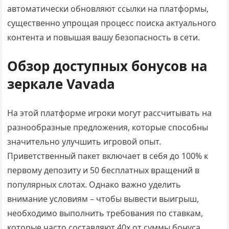
автоматически обновляют ссылки на платформы,
существенно упрощая процесс поиска актуального
контента и повышая вашу безопасность в сети.
Обзор доступных бонусов на
зеркале Vavada
На этой платформе игроки могут рассчитывать на
разнообразные предложения, которые способны
значительно улучшить игровой опыт.
Приветственный пакет включает в себя до 100% к
первому депозиту и 50 бесплатных вращений в
популярных слотах. Однако важно уделить
внимание условиям – чтобы вывести выигрыш,
необходимо выполнить требования по ставкам,
которые часто составляют 40x от суммы бонуса.