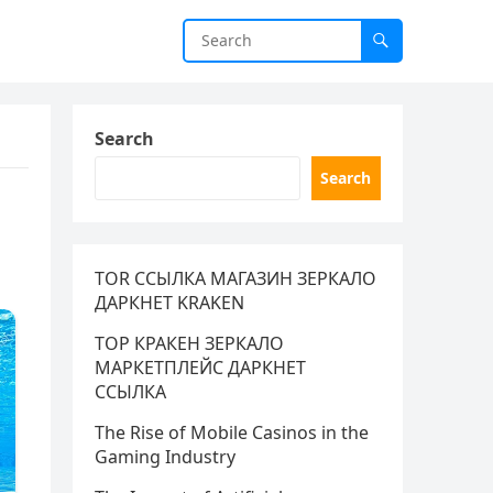
Search
Search
TOR ССЫЛКА МАГАЗИН ЗЕРКАЛО
ДАРКНЕТ KRAKEN
ТОР КРАКЕН ЗЕРКАЛО
МАРКЕТПЛЕЙС ДАРКНЕТ
ССЫЛКА
The Rise of Mobile Casinos in the
Gaming Industry