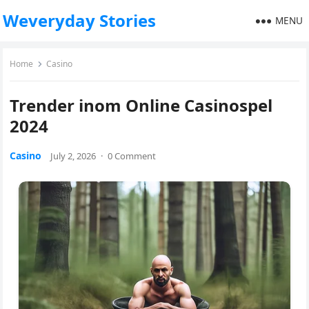
Weveryday Stories
MENU
Home
Casino
Trender inom Online Casinospel
2024
Casino
July 2, 2026
·
0 Comment