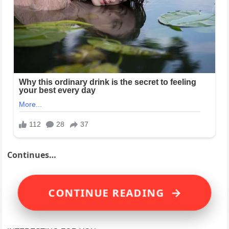
Continues…
→
CONTINUE READING