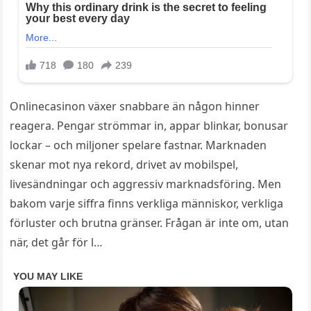
Onlinecasinon växer snabbare än någon hinner
reagera. Pengar strömmar in, appar blinkar, bonusar
lockar – och miljoner spelare fastnar. Marknaden
skenar mot nya rekord, drivet av mobilspel,
livesändningar och aggressiv marknadsföring. Men
bakom varje siffra finns verkliga människor, verkliga
förluster och brutna gränser. Frågan är inte om, utan
när, det går för l…