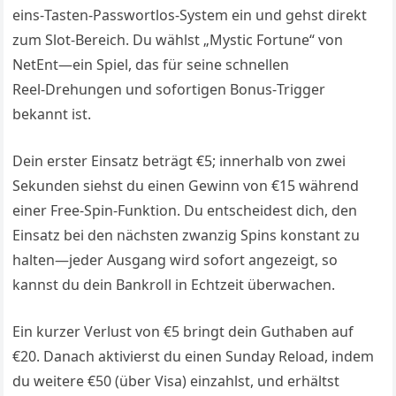
eins‑Tasten‑Passwortlos‑System ein und gehst direkt
zum Slot‑Bereich. Du wählst „Mystic Fortune“ von
NetEnt—ein Spiel, das für seine schnellen
Reel‑Drehungen und sofortigen Bonus‑Trigger
bekannt ist.
Dein erster Einsatz beträgt €5; innerhalb von zwei
Sekunden siehst du einen Gewinn von €15 während
einer Free‑Spin‑Funktion. Du entscheidest dich, den
Einsatz bei den nächsten zwanzig Spins konstant zu
halten—jeder Ausgang wird sofort angezeigt, so
kannst du dein Bankroll in Echtzeit überwachen.
Ein kurzer Verlust von €5 bringt dein Guthaben auf
€20. Danach aktivierst du einen Sunday Reload, indem
du weitere €50 (über Visa) einzahlst, und erhältst