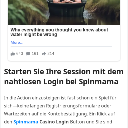
Starten Sie Ihre Session mit dem
nahtlosen Login bei Spinmama
In die Action einzusteigen ist fast schon ein Spiel für
sich—keine langen Registrierungsformulare oder
Wartezeiten auf die Kontobestätigung. Ein Klick auf
den
Spinmama
Casino Login
Button und Sie sind