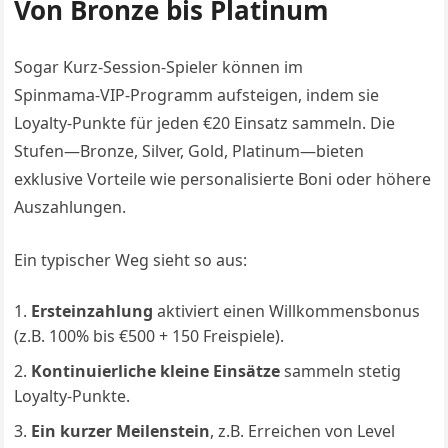
Von Bronze bis Platinum
Sogar Kurz‑Session‑Spieler können im
Spinmama‑VIP‑Programm aufsteigen, indem sie
Loyalty‑Punkte für jeden €20 Einsatz sammeln. Die
Stufen—Bronze, Silver, Gold, Platinum—bieten
exklusive Vorteile wie personalisierte Boni oder höhere
Auszahlungen.
Ein typischer Weg sieht so aus:
Ersteinzahlung
aktiviert einen Willkommensbonus
(z.B. 100% bis €500 + 150 Freispiele).
Kontinuierliche kleine Einsätze
sammeln stetig
Loyalty‑Punkte.
Ein kurzer Meilenstein
, z.B. Erreichen von Level