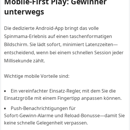
Mobile‑First Play: Gewinner
unterwegs
Die dedizierte Android‑App bringt das volle
Spinmama‑Erlebnis auf einen taschenformatigen
Bildschirm. Sie lädt sofort, minimiert Latenzzeiten—
entscheidend, wenn bei einem schnellen Session jeder
Millisekunde zählt.
Wichtige mobile Vorteile sind:
Ein vereinfachter Einsatz‑Regler, mit dem Sie die
Einsatzgröße mit einem Fingertipp anpassen können.
Push‑Benachrichtigungen für
Sofort‑Gewinn‑Alarme und Reload‑Bonusse—damit Sie
keine schnelle Gelegenheit verpassen.