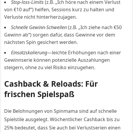
Stop‑loss‑Limits
(z.B. „Ich höre nach einem Verlust
von €10 auf“) helfen, Sessions kurz zu halten und
Verluste nicht hinterherzujagen.
Schnelle Gewinn‑Schwellen
(z.B. „Ich ziehe nach €50
Gewinn ab“) sorgen dafür, dass Gewinne vor dem
nächsten Spin gesichert werden.
Einsatzskalierung
—leichte Erhöhungen nach einer
Gewinnserie können potenzielle Auszahlungen
steigern, ohne zu viel Risiko einzugehen.
Cashback & Reloads: Für
frischen Spielspaß
Die Belohnungen von Spinmama sind auf schnelle
Spielstile ausgelegt. Wöchentlicher Cashback bis zu
25% bedeutet, dass Sie auch bei Verlustserien einen