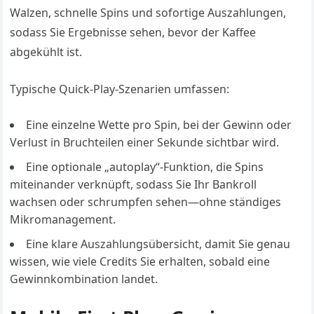
Walzen, schnelle Spins und sofortige Auszahlungen,
sodass Sie Ergebnisse sehen, bevor der Kaffee
abgekühlt ist.
Typische Quick‑Play‑Szenarien umfassen:
Eine einzelne Wette pro Spin, bei der Gewinn oder
Verlust in Bruchteilen einer Sekunde sichtbar wird.
Eine optionale „autoplay“-Funktion, die Spins
miteinander verknüpft, sodass Sie Ihr Bankroll
wachsen oder schrumpfen sehen—ohne ständiges
Mikromanagement.
Eine klare Auszahlungsübersicht, damit Sie genau
wissen, wie viele Credits Sie erhalten, sobald eine
Gewinnkombination landet.