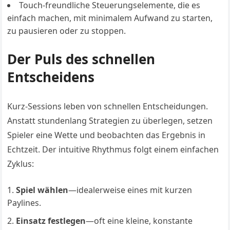
Touch‑freundliche Steuerungselemente, die es
einfach machen, mit minimalem Aufwand zu starten,
zu pausieren oder zu stoppen.
Der Puls des schnellen
Entscheidens
Kurz‑Sessions leben von schnellen Entscheidungen.
Anstatt stundenlang Strategien zu überlegen, setzen
Spieler eine Wette und beobachten das Ergebnis in
Echtzeit. Der intuitive Rhythmus folgt einem einfachen
Zyklus:
Spiel wählen
—idealerweise eines mit kurzen
Paylines.
Einsatz festlegen
—oft eine kleine, konstante