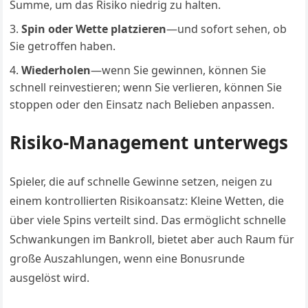
Summe, um das Risiko niedrig zu halten.
Spin oder Wette platzieren
—und sofort sehen, ob
Sie getroffen haben.
Wiederholen
—wenn Sie gewinnen, können Sie
schnell reinvestieren; wenn Sie verlieren, können Sie
stoppen oder den Einsatz nach Belieben anpassen.
Risiko-Management unterwegs
Spieler, die auf schnelle Gewinne setzen, neigen zu
einem kontrollierten Risikoansatz: Kleine Wetten, die
über viele Spins verteilt sind. Das ermöglicht schnelle
Schwankungen im Bankroll, bietet aber auch Raum für
große Auszahlungen, wenn eine Bonusrunde
ausgelöst wird.