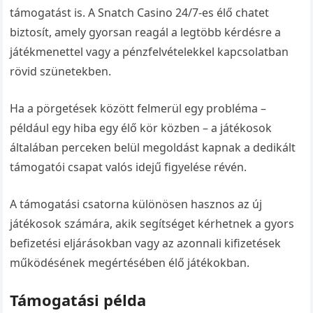
támogatást is. A Snatch Casino 24/7-es élő chatet
biztosít, amely gyorsan reagál a legtöbb kérdésre a
játékmenettel vagy a pénzfelvételekkel kapcsolatban
rövid szünetekben.
Ha a pörgetések között felmerül egy probléma –
például egy hiba egy élő kör közben – a játékosok
általában perceken belül megoldást kapnak a dedikált
támogatói csapat valós idejű figyelése révén.
A támogatási csatorna különösen hasznos az új
játékosok számára, akik segítséget kérhetnek a gyors
befizetési eljárásokban vagy az azonnali kifizetések
működésének megértésében élő játékokban.
Támogatási példa