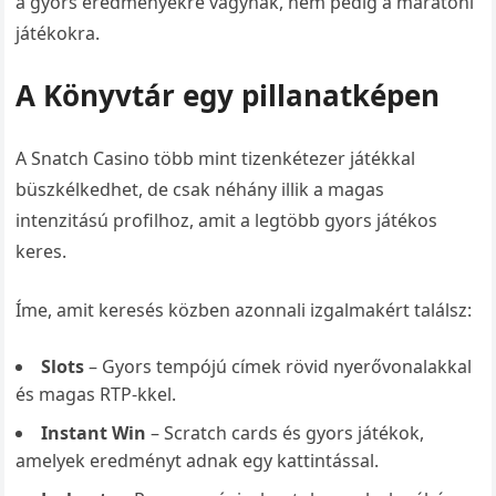
a gyors eredményekre vágynak, nem pedig a maratoni
játékokra.
A Könyvtár egy pillanatképen
A Snatch Casino több mint tizenkétezer játékkal
büszkélkedhet, de csak néhány illik a magas
intenzitású profilhoz, amit a legtöbb gyors játékos
keres.
Íme, amit keresés közben azonnali izgalmakért találsz:
Slots
– Gyors tempójú címek rövid nyerővonalakkal
és magas RTP-kkel.
Instant Win
– Scratch cards és gyors játékok,
amelyek eredményt adnak egy kattintással.