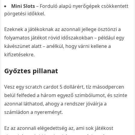
Mini Slots
– Forduló alapú nyerőgépek csökkentett
pörgetési időkkel.
Ezeknek a játékoknak az azonnali jellege ösztönzi a
folyamatos játékot rövid időszakokban – például egy
kávészünet alatt – anélkül, hogy várni kellene a
kifizetésekre.
Győztes pillanat
Vesz egy scratch cardot 5 dollárért, tíz másodpercen
belül felfeded a három egyező szimbólumot, és szinte
azonnal láthatod, ahogy a rendszer jóváírja a
számládon a nyereményt.
Ez az azonnali elégedettség az, ami sok játékost