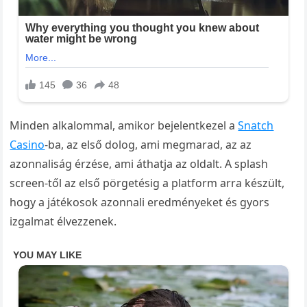
Minden alkalommal, amikor bejelentkezel a
Snatch
Casino
-ba, az első dolog, ami megmarad, az az
azonnaliság érzése, ami áthatja az oldalt. A splash
screen-től az első pörgetésig a platform arra készült,
hogy a játékosok azonnali eredményeket és gyors
izgalmat élvezzenek.