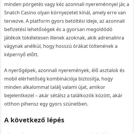
minden pörgetés vagy kéz azonnali nyereménnyel jár, a
Snatch Casino olyan környezetet kínál, amely erre van
tervezve. A platform gyors betöltési ideje, az azonnali
befizetési lehetőségek és a gyorsan megoldódó
játékok tökéletesen illenek azoknak, akik adrenalinra
vágynak anélkül, hogy hosszú órákat töltenének a
képernyő előtt.
A nyerőgépek, azonnali nyeremények, élő asztalok és
mobil elérhetőség kombinációja biztosítja, hogy
minden alkalommal találj valami újat, amikor
bejelentkezel – akár sétálsz a találkozók között, akár
otthon pihensz egy gyors szünetben.
A következő lépés