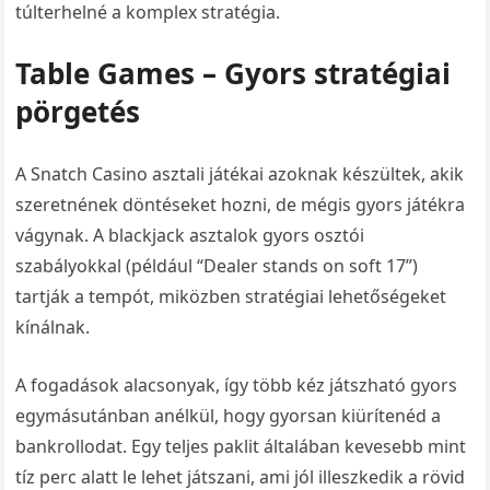
túlterhelné a komplex stratégia.
Table Games – Gyors stratégiai
pörgetés
A Snatch Casino asztali játékai azoknak készültek, akik
szeretnének döntéseket hozni, de mégis gyors játékra
vágynak. A blackjack asztalok gyors osztói
szabályokkal (például “Dealer stands on soft 17”)
tartják a tempót, miközben stratégiai lehetőségeket
kínálnak.
A fogadások alacsonyak, így több kéz játszható gyors
egymásutánban anélkül, hogy gyorsan kiürítenéd a
bankrollodat. Egy teljes paklit általában kevesebb mint
tíz perc alatt le lehet játszani, ami jól illeszkedik a rövid