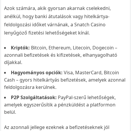
Azok számára, akik gyorsan akarnak cselekedni,
anélkül, hogy banki átutalások vagy hitelkártya-
feldolgozási időket várnának, a Snatch Casino
lenyűgöző fizetési lehetőségeket kínál.
Kriptók:
Bitcoin, Ethereum, Litecoin, Dogecoin –
azonnali befizetések és kifizetések, elhanyagolható
díjakkal.
Hagyományos opciók:
Visa, MasterCard, Bitcoin
Cash – gyors hitelkártyás befizetések, amelyek azonnal
feldolgozásra kerülnek.
P2P Szolgáltatások:
PayPal-szerű lehetőségek,
amelyek egyszerűsítik a pénzküldést a platformon
belül.
Az azonnali jellege ezeknek a befizetéseknek jól