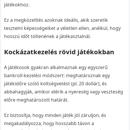
játékokhoz.
Ez a megközelítés azoknak ideális, akik szeretik
tesztelni képességeiket a véletlen ellen, anélkül, hogy
hosszú időt töltenének a játékasztalnál.
Kockázatkezelés rövid játékokban
A játékosok gyakran alkalmaznak egy egyszerű
bankroll-kezelési módszert: meghatároznak egy
játékidőre szóló költségvetést (pl. 20 dollár), és
abbahagyják, amikor elérik a nyereség vagy veszteség
előre meghatározott határát.
Ez biztosítja, hogy minden játék jól záruljon, és
megakadályozza, hogy hosszabb távon a