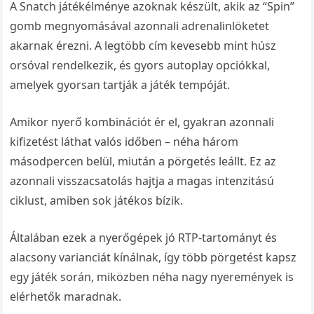
A Snatch játékélménye azoknak készült, akik az “Spin”
gomb megnyomásával azonnali adrenalinlöketet
akarnak érezni. A legtöbb cím kevesebb mint húsz
orsóval rendelkezik, és gyors autoplay opciókkal,
amelyek gyorsan tartják a játék tempóját.
Amikor nyerő kombinációt ér el, gyakran azonnali
kifizetést láthat valós időben – néha három
másodpercen belül, miután a pörgetés leállt. Ez az
azonnali visszacsatolás hajtja a magas intenzitású
ciklust, amiben sok játékos bízik.
Általában ezek a nyerőgépek jó RTP-tartományt és
alacsony varianciát kínálnak, így több pörgetést kapsz
egy játék során, miközben néha nagy nyeremények is
elérhetők maradnak.