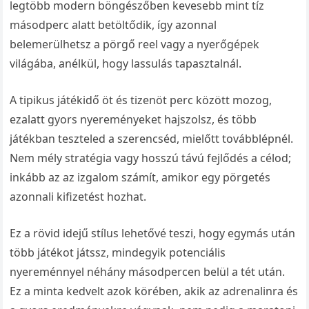
legtöbb modern böngészőben kevesebb mint tíz
másodperc alatt betöltődik, így azonnal
belemerülhetsz a pörgő reel vagy a nyerőgépek
világába, anélkül, hogy lassulás tapasztalnál.
A tipikus játékidő öt és tizenöt perc között mozog,
ezalatt gyors nyereményeket hajszolsz, és több
játékban teszteled a szerencséd, mielőtt továbblépnél.
Nem mély stratégia vagy hosszú távú fejlődés a célod;
inkább az az izgalom számít, amikor egy pörgetés
azonnali kifizetést hozhat.
Ez a rövid idejű stílus lehetővé teszi, hogy egymás után
több játékot játssz, mindegyik potenciális
nyereménnyel néhány másodpercen belül a tét után.
Ez a minta kedvelt azok körében, akik az adrenalinra és