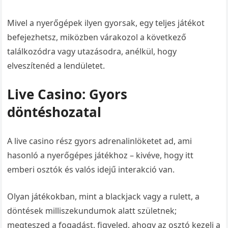
Mivel a nyerőgépek ilyen gyorsak, egy teljes játékot
befejezhetsz, miközben várakozol a következő
találkozódra vagy utazásodra, anélkül, hogy
elveszítenéd a lendületet.
Live Casino: Gyors
döntéshozatal
A live casino rész gyors adrenalinlöketet ad, ami
hasonló a nyerőgépes játékhoz – kivéve, hogy itt
emberi osztók és valós idejű interakció van.
Olyan játékokban, mint a blackjack vagy a rulett, a
döntések milliszekundumok alatt születnek;
megteszed a fogadást, figyeled, ahogy az osztó kezeli a