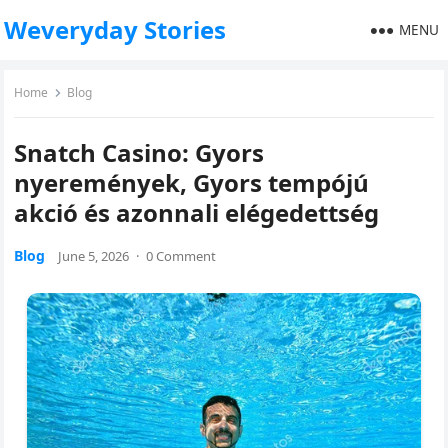
Weveryday Stories
MENU
Home
Blog
Snatch Casino: Gyors
nyeremények, Gyors tempójú
akció és azonnali elégedettség
Blog
June 5, 2026
·
0 Comment