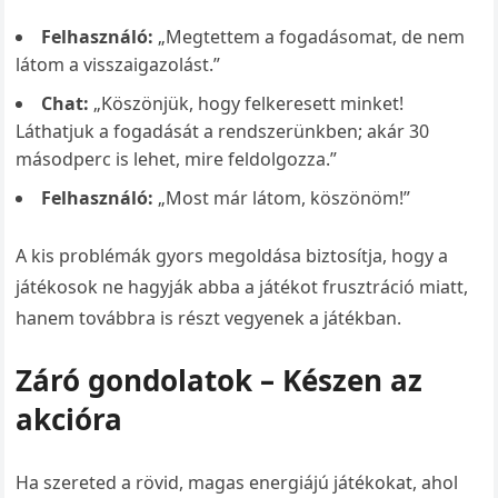
Felhasználó:
„Megtettem a fogadásomat, de nem
látom a visszaigazolást.”
Chat:
„Köszönjük, hogy felkeresett minket!
Láthatjuk a fogadását a rendszerünkben; akár 30
másodperc is lehet, mire feldolgozza.”
Felhasználó:
„Most már látom, köszönöm!”
A kis problémák gyors megoldása biztosítja, hogy a
játékosok ne hagyják abba a játékot frusztráció miatt,
hanem továbbra is részt vegyenek a játékban.
Záró gondolatok – Készen az
akcióra
Ha szereted a rövid, magas energiájú játékokat, ahol