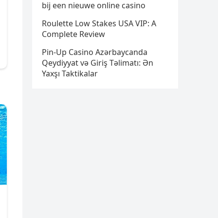
bij een nieuwe online casino
Roulette Low Stakes USA VIP: A
Complete Review
Pin-Up Casino Azərbaycanda
Qeydiyyat və Giriş Təlimatı: Ən
Yaxşı Taktikalar