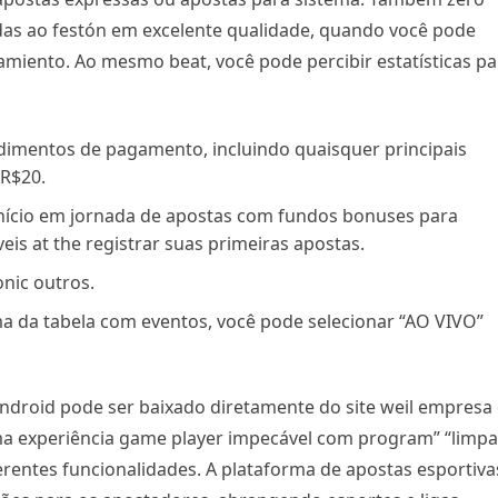
rtidas ao festón em excelente qualidade, quando você pode
amiento. Ao mesmo beat, você pode percibir estatísticas pa
dimentos de pagamento, incluindo quaisquer principais
 R$20.
u início em jornada de apostas com fundos bonuses para
is at the registrar suas primeiras apostas.
nic outros.
ima da tabela com eventos, você pode selecionar “AO VIVO”
 Android pode ser baixado diretamente do site weil empresa
ma experiência game player impecável com program” “limpa
iferentes funcionalidades. A plataforma de apostas esportiva