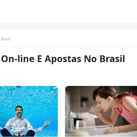
 Brasil
 On-line E Apostas No Brasil