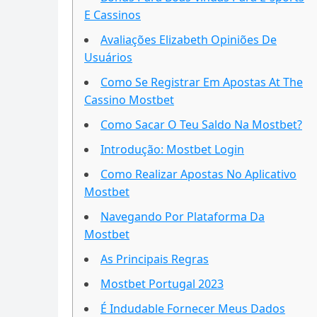
E Cassinos
Avaliações Elizabeth Opiniões De
Usuários
Como Se Registrar Em Apostas At The
Cassino Mostbet
Como Sacar O Teu Saldo Na Mostbet?
Introdução: Mostbet Login
Como Realizar Apostas No Aplicativo
Mostbet
Navegando Por Plataforma Da
Mostbet
As Principais Regras
Mostbet Portugal 2023
É Indudable Fornecer Meus Dados