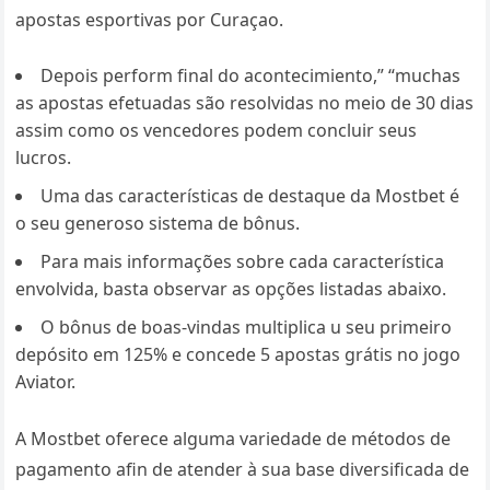
apostas esportivas por Curaçao.
Depois perform final do acontecimiento,” “muchas
as apostas efetuadas são resolvidas no meio de 30 dias
assim como os vencedores podem concluir seus
lucros.
Uma das características de destaque da Mostbet é
o seu generoso sistema de bônus.
Para mais informações sobre cada característica
envolvida, basta observar as opções listadas abaixo.
O bônus de boas-vindas multiplica u seu primeiro
depósito em 125% e concede 5 apostas grátis no jogo
Aviator.
A Mostbet oferece alguma variedade de métodos de
pagamento afin de atender à sua base diversificada de