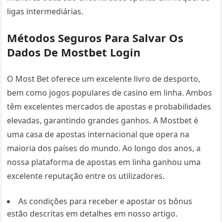
ligas intermediárias.
Métodos Seguros Para Salvar Os
Dados De Mostbet Login
O Most Bet oferece um excelente livro de desporto,
bem como jogos populares de casino em linha. Ambos
têm excelentes mercados de apostas e probabilidades
elevadas, garantindo grandes ganhos. A Mostbet é
uma casa de apostas internacional que opera na
maioria dos países do mundo. Ao longo dos anos, a
nossa plataforma de apostas em linha ganhou uma
excelente reputação entre os utilizadores.
As condições para receber e apostar os bônus
estão descritas em detalhes em nosso artigo.