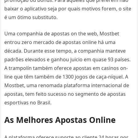
baixar o aplicativo seja por quais motivos forem, o site
é um ótimo substituto.
Uma companhia de apostas on the web, Mostbet
entrou zero mercado de apostas online há uma
década. Durante esse tempo, a companhia manteve
padrões elevados e ganhou juicio em quase 93 países.
A trampolín também oferece apostas em casinos on-
line que têm também de 1300 jogos de caça-níquel. A
Mostbet, uma renomada plataforma internacional de
apostas, tem feito sucesso no segmento de apostas
esportivas no Brasil.
As Melhores Apostas Online
A plataforma oferece suporte ao cliente 24 horas por