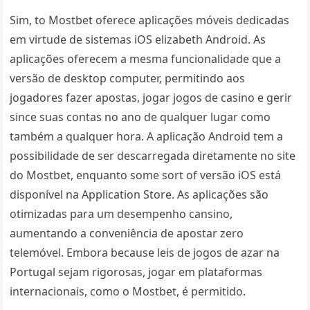
Sim, to Mostbet oferece aplicações móveis dedicadas
em virtude de sistemas iOS elizabeth Android. As
aplicações oferecem a mesma funcionalidade que a
versão de desktop computer, permitindo aos
jogadores fazer apostas, jogar jogos de casino e gerir
since suas contas no ano de qualquer lugar como
também a qualquer hora. A aplicação Android tem a
possibilidade de ser descarregada diretamente no site
do Mostbet, enquanto some sort of versão iOS está
disponível na Application Store. As aplicações são
otimizadas para um desempenho cansino,
aumentando a conveniência de apostar zero
telemóvel. Embora because leis de jogos de azar na
Portugal sejam rigorosas, jogar em plataformas
internacionais, como o Mostbet, é permitido.