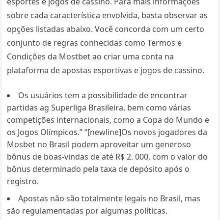
esportes e jogos de cassino. Para mais informações
sobre cada característica envolvida, basta observar as
opções listadas abaixo. Você concorda com um certo
conjunto de regras conhecidas como Termos e
Condições da Mostbet ao criar uma conta na
plataforma de apostas esportivas e jogos de cassino.
Os usuários tem a possibilidade de encontrar
partidas ag Superliga Brasileira, bem como várias
competições internacionais, como a Copa do Mundo e
os Jogos Olímpicos.” “[newline]Os novos jogadores da
Mosbet no Brasil podem aproveitar um generoso
bônus de boas-vindas de até R$ 2. 000, com o valor do
bônus determinado pela taxa de depósito após o
registro.
Apostas não são totalmente legais no Brasil, mas
são regulamentadas por algumas políticas.