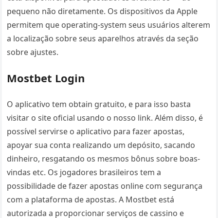
pequeno não diretamente. Os dispositivos da Apple
permitem que operating-system seus usuários alterem
a localização sobre seus aparelhos através da seção
sobre ajustes.
Mostbet Login
O aplicativo tem obtain gratuito, e para isso basta
visitar o site oficial usando o nosso link. Além disso, é
possível servirse o aplicativo para fazer apostas,
apoyar sua conta realizando um depósito, sacando
dinheiro, resgatando os mesmos bônus sobre boas-
vindas etc. Os jogadores brasileiros tem a
possibilidade de fazer apostas online com segurança
com a plataforma de apostas. A Mostbet está
autorizada a proporcionar serviços de cassino e