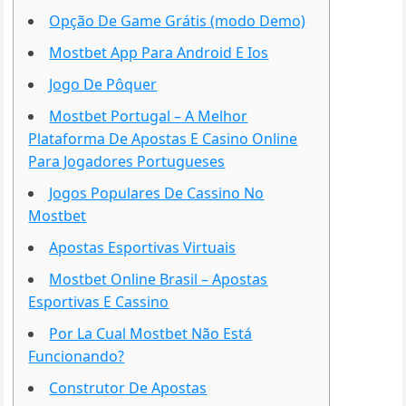
Opção De Game Grátis (modo Demo)
Mostbet App Para Android E Ios
Jogo De Pôquer
Mostbet Portugal – A Melhor
Plataforma De Apostas E Casino Online
Para Jogadores Portugueses
Jogos Populares De Cassino No
Mostbet
Apostas Esportivas Virtuais
Mostbet Online Brasil – Apostas
Esportivas E Cassino
Por La Cual Mostbet Não Está
Funcionando?
Construtor De Apostas