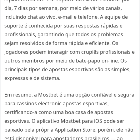
dia, 7 dias por semana, por meio de vários canais,
incluindo chat ao vivo, e-mail e telefone. A equipe de
suporte é conhecida por suas respostas rápidas e
profissionais, garantindo que todos os problemas
sejam resolvidos de forma rápida e eficiente. Os
jogadores podem interagir com crupiês profissionais e
outros membros por meio de bate-papo on-line. Os
principais tipos de apostas esportivas são as simples,
expressas e de sistema.
Em resumo, a Mostbet é uma opção confiável e segura
para cassinos electronic apostas esportivas,
certificando-a como uma boa casa de apostas
esportivas. O aplicativo Mostbet para iOS pode ser
baixado pela própria Application Store, porém, ele não
está disponível para apostadores brasileiros — ao