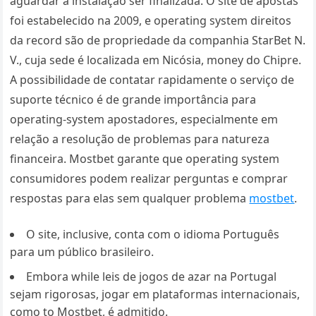
aguardar a instalação ser finalizada. O site de apostas
foi estabelecido na 2009, e operating system direitos
da record são de propriedade da companhia StarBet N.
V., cuja sede é localizada em Nicósia, money do Chipre.
A possibilidade de contatar rapidamente o serviço de
suporte técnico é de grande importância para
operating-system apostadores, especialmente em
relação a resolução de problemas para natureza
financeira. Mostbet garante que operating system
consumidores podem realizar perguntas e comprar
respostas para elas sem qualquer problema
mostbet
.
O site, inclusive, conta com o idioma Português
para um público brasileiro.
Embora while leis de jogos de azar na Portugal
sejam rigorosas, jogar em plataformas internacionais,
como to Mostbet, é admitido.