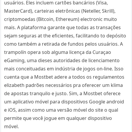
usuários. Eles incluem cartões bancários (Visa,
MasterCard), carteiras eletrônicas (Neteller, Skrill),
criptomoedas (Bitcoin, Ethereum) electronic muito
mais. A plataforma garante que todas as transações
sejam seguras at the eficientes, facilitando to depósito
como também a retirada de fundos pelos usuários. A
trampolín opera sob alguma licença da Curaçao
eGaming, uma dieses autoridades de licenciamento
mais conceituadas em indústria de jogos on-line. Isso
cuenta que a Mostbet adere a todos os regulamentos
elizabeth padrões necessários pra oferecer um klima
de apostas tranquilo e justo. Sim, a Mostbet oferece
um aplicativo móvel para dispositivos Google android
e iOS, assim como uma versão móvel do site o qual
permite que você jogue em qualquer dispositivo
móvel.