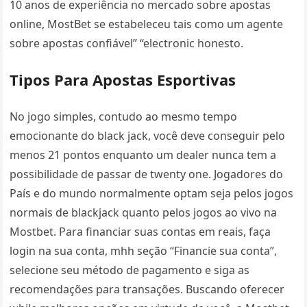
10 anos de experiência no mercado sobre apostas
online, MostBet se estabeleceu tais como um agente
sobre apostas confiável” “electronic honesto.
Tipos Para Apostas Esportivas
No jogo simples, contudo ao mesmo tempo
emocionante do black jack, você deve conseguir pelo
menos 21 pontos enquanto um dealer nunca tem a
possibilidade de passar de twenty one. Jogadores do
País e do mundo normalmente optam seja pelos jogos
normais de blackjack quanto pelos jogos ao vivo na
Mostbet. Para financiar suas contas em reais, faça
login na sua conta, mhh seção “Financie sua conta”,
selecione seu método de pagamento e siga as
recomendações para transações. Buscando oferecer