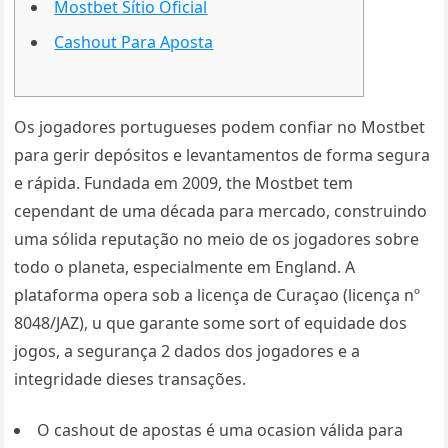
Mostbet Sítio Oficial
Cashout Para Aposta
Os jogadores portugueses podem confiar no Mostbet
para gerir depósitos e levantamentos de forma segura
e rápida. Fundada em 2009, the Mostbet tem
cependant de uma década para mercado, construindo
uma sólida reputação no meio de os jogadores sobre
todo o planeta, especialmente em England. A
plataforma opera sob a licença de Curaçao (licença nº
8048/JAZ), u que garante some sort of equidade dos
jogos, a segurança 2 dados dos jogadores e a
integridade dieses transações.
O cashout de apostas é uma ocasion válida para