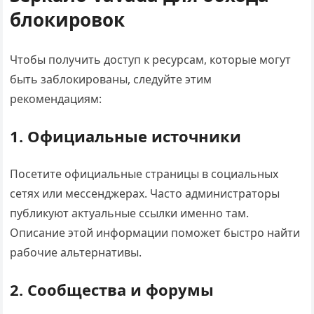
блокировок
Чтобы получить доступ к ресурсам, которые могут
быть заблокированы, следуйте этим
рекомендациям:
1. Официальные источники
Посетите официальные страницы в социальных
сетях или мессенджерах. Часто администраторы
публикуют актуальные ссылки именно там.
Описание этой информации поможет быстро найти
рабочие альтернативы.
2. Сообщества и форумы