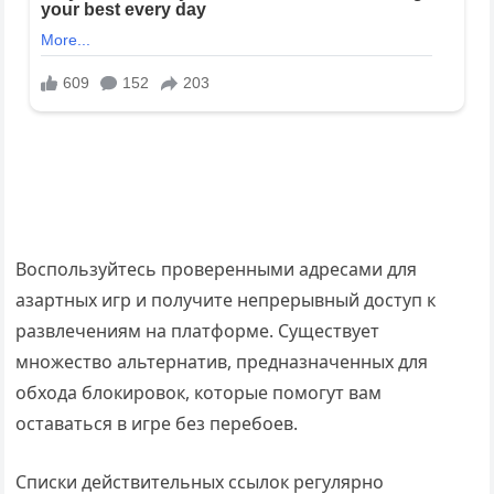
Воспользуйтесь проверенными адресами для
азартных игр и получите непрерывный доступ к
развлечениям на платформе. Существует
множество альтернатив, предназначенных для
обхода блокировок, которые помогут вам
оставаться в игре без перебоев.
Списки действительных ссылок регулярно