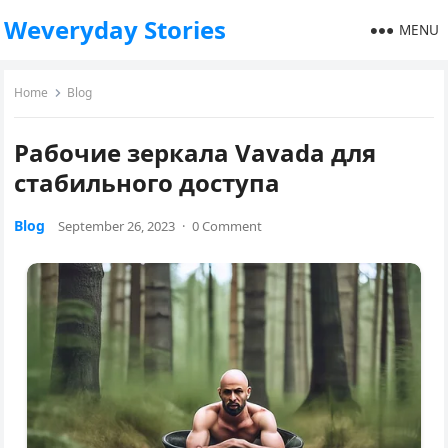
Weveryday Stories
MENU
Home
Blog
Рабочие зеркала Vavada для
стабильного доступа
Blog
September 26, 2023
·
0 Comment