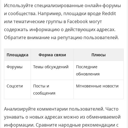
Используйте специализированные онлайн-форумы
и сообщества. Например, площадки вроде Reddit
или тематические группы в Facebook могут
содержать информацию о действующих адресах.
Обратите внимание на репутацию пользователей.
Площадка
Форма связи
Плюсы
Форумы
Темы обсуждений
Последние
обновления
Соцсети
Посты и
Мгновенные новости
сообщения
Анализируйте комментарии пользователей. Часто
узнавать о новых адресах можно из обмениваемой
информации. Сравните народные рекомендации с