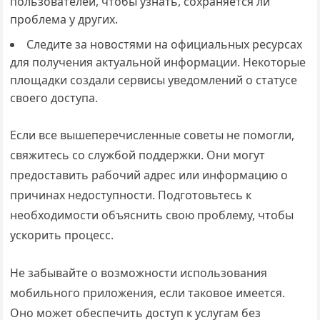
пользователей, чтобы узнать, сохраняется ли
проблема у других.
Следите за новостями на официальных ресурсах
для получения актуальной информации. Некоторые
площадки создали сервисы уведомлений о статусе
своего доступа.
Если все вышеперечисленные советы не помогли,
свяжитесь со службой поддержки. Они могут
предоставить рабочий адрес или информацию о
причинах недоступности. Подготовьтесь к
необходимости объяснить свою проблему, чтобы
ускорить процесс.
Не забывайте о возможности использования
мобильного приложения, если таковое имеется.
Оно может обеспечить доступ к услугам без