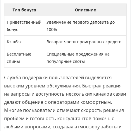
Тип бонуса
Описание
Приветственный
Увеличение первого депозита до
бонус
100%
Кэшбэк
Возврат части проигранных средств
Бесплатные
Специальные предложения на
спины
популярные слоты
Служба поддержки пользователей выделяется
высоким уровнем обслуживания. Быстрая реакция
на запросы и доступность нескольких каналов связи
делают общение с операторами комфортным.
Многие пользователи отмечают скорость решения
проблем и готовность консультантов помочь с
любыми вопросами, создавая атмосферу заботы и