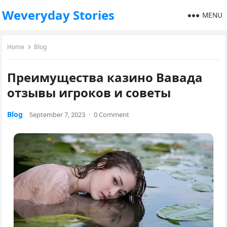
Weveryday Stories
MENU
Home
Blog
Преимущества казино Вавада
отзывы игроков и советы
Blog
September 7, 2023
·
0 Comment