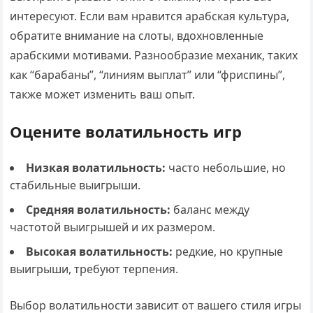
интересуют. Если вам нравится арабская культура,
обратите внимание на слоты, вдохновленные
арабскими мотивами. Разнообразие механик, таких
как “барабаны”, “линиям выплат” или “фриспины”,
также может изменить ваш опыт.
Оцените волатильность игр
Низкая волатильность:
часто небольшие, но
стабильные выигрыши.
Средняя волатильность:
баланс между
частотой выигрышей и их размером.
Высокая волатильность:
редкие, но крупные
выигрыши, требуют терпения.
Выбор волатильности зависит от вашего стиля игры