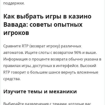
поддержки.
Как выбрать игры в казино
Вавада: советы опытных
игроков
Сравните RTP (возврат игроку) различных
автоматов. Ищите слоты с возвратом 96% и выше.
Информация о проценте возврата обычно указана в
правилах игры, доступных в интерфейсе. Высокий
RTP говорит о большем шансе вернуть вложенные
средства.
Изучите темы и механики
Выбирайте развлечения с темами, которые вас