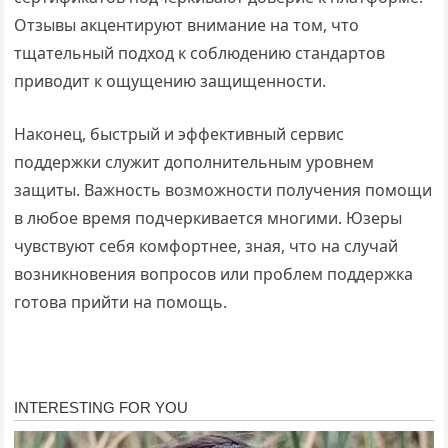
Отзывы акцентируют внимание на том, что
тщательный подход к соблюдению стандартов
приводит к ощущению защищенности.
Наконец, быстрый и эффективный сервис
поддержки служит дополнительным уровнем
защиты. Важность возможности получения помощи
в любое время подчеркивается многими. Юзеры
чувствуют себя комфортнее, зная, что на случай
возникновения вопросов или проблем поддержка
готова прийти на помощь.