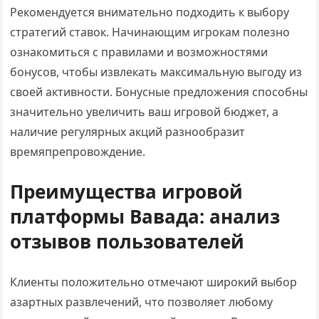
Рекомендуется внимательно подходить к выбору
стратегий ставок. Начинающим игрокам полезно
ознакомиться с правилами и возможностями
бонусов, чтобы извлекать максимальную выгоду из
своей активности. Бонусные предложения способны
значительно увеличить ваш игровой бюджет, а
наличие регулярных акций разнообразит
времяпрепровождение.
Преимущества игровой
платформы Вавада: анализ
отзывов пользователей
Клиенты положительно отмечают широкий выбор
азартных развлечений, что позволяет любому