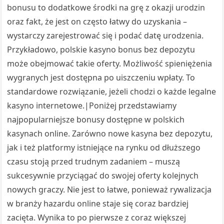
bonusu to dodatkowe środki na grę z okazji urodzin
oraz fakt, że jest on często łatwy do uzyskania –
wystarczy zarejestrować się i podać datę urodzenia.
Przykładowo, polskie kasyno bonus bez depozytu
może obejmować takie oferty. Możliwość spieniężenia
wygranych jest dostępna po uiszczeniu wpłaty. To
standardowe rozwiązanie, jeżeli chodzi o każde legalne
kasyno internetowe.|Poniżej przedstawiamy
najpopularniejsze bonusy dostępne w polskich
kasynach online. Zarówno nowe kasyna bez depozytu,
jak i też platformy istniejące na rynku od dłuższego
czasu stoją przed trudnym zadaniem – muszą
sukcesywnie przyciągać do swojej oferty kolejnych
nowych graczy. Nie jest to łatwe, ponieważ rywalizacja
w branży hazardu online staje się coraz bardziej
zacięta. Wynika to po pierwsze z coraz większej