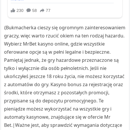
{Bukmacherka cieszy się ogromnym zainteresowaniem
graczy, więc warto rzucić okiem na ten rodzaj hazardu.
Wybierz MrBet kasyno online, gdzie wszystkie
oferowane opcje są w pełni legalne i bezpieczne.
Pamiętaj jednak, że gry hazardowe przeznaczone są
tylko i wyłącznie dla osób pełnoletnich. Jeśli nie
ukończyłeś jeszcze 18 roku życia, nie możesz korzystać
z automatów do gry. Kasyno bonus za rejestrację oraz
środki, które otrzymasz z pozostałych promocji,
przypisane są do depozytu promocyjnego. Te
pieniądze możesz wykorzystać na wszystkie gry i
automaty kasynowe, znajdujące się w ofercie Mr
Bet.|Ważne jest, aby sprawdzić wymagania dotyczące