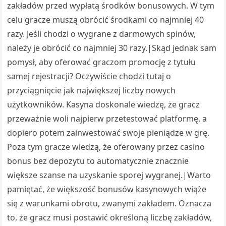
zakładów przed wypłatą środków bonusowych. W tym
celu gracze muszą obrócić środkami co najmniej 40
razy. Jeśli chodzi o wygrane z darmowych spinów,
należy je obrócić co najmniej 30 razy.|Skąd jednak sam
pomysł, aby oferować graczom promocję z tytułu
samej rejestracji? Oczywiście chodzi tutaj o
przyciągnięcie jak największej liczby nowych
użytkowników. Kasyna doskonale wiedzę, że gracz
przeważnie woli najpierw przetestować platformę, a
dopiero potem zainwestować swoje pieniądze w grę.
Poza tym gracze wiedzą, że oferowany przez casino
bonus bez depozytu to automatycznie znacznie
większe szanse na uzyskanie sporej wygranej.|Warto
pamiętać, że większość bonusów kasynowych wiąże
się z warunkami obrotu, zwanymi zakładem. Oznacza
to, że gracz musi postawić określoną liczbę zakładów,