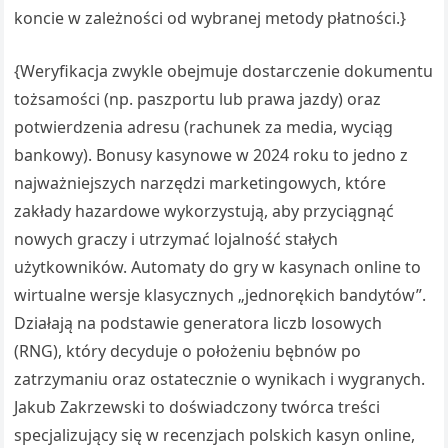
koncie w zależności od wybranej metody płatności.}
{Weryfikacja zwykle obejmuje dostarczenie dokumentu
tożsamości (np. paszportu lub prawa jazdy) oraz
potwierdzenia adresu (rachunek za media, wyciąg
bankowy). Bonusy kasynowe w 2024 roku to jedno z
najważniejszych narzędzi marketingowych, które
zakłady hazardowe wykorzystują, aby przyciągnąć
nowych graczy i utrzymać lojalność stałych
użytkowników. Automaty do gry w kasynach online to
wirtualne wersje klasycznych „jednorękich bandytów”.
Działają na podstawie generatora liczb losowych
(RNG), który decyduje o położeniu bębnów po
zatrzymaniu oraz ostatecznie o wynikach i wygranych.
Jakub Zakrzewski to doświadczony twórca treści
specjalizujący się w recenzjach polskich kasyn online,