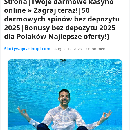
Strona|Twoje darmowe kasyno
online » Zagraj teraz!|50
darmowych spinów bez depozytu
2025|Bonusy bez depozytu 2025
dla Polaków Najlepsze oferty!}
Slottywaycasinopl.com
August 17, 2023
·
0 Comment