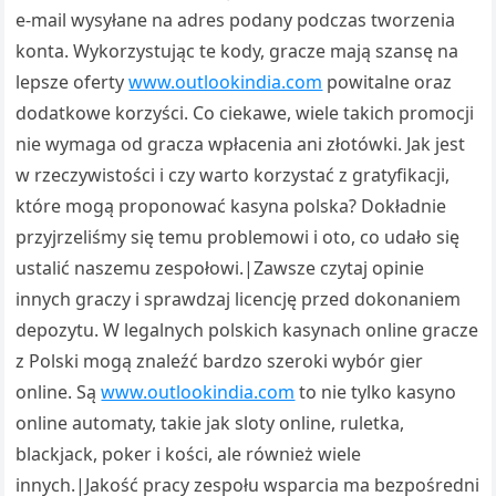
e-mail wysyłane na adres podany podczas tworzenia
konta. Wykorzystując te kody, gracze mają szansę na
lepsze oferty
www.outlookindia.com
powitalne oraz
dodatkowe korzyści. Co ciekawe, wiele takich promocji
nie wymaga od gracza wpłacenia ani złotówki. Jak jest
w rzeczywistości i czy warto korzystać z gratyfikacji,
które mogą proponować kasyna polska? Dokładnie
przyjrzeliśmy się temu problemowi i oto, co udało się
ustalić naszemu zespołowi.|Zawsze czytaj opinie
innych graczy i sprawdzaj licencję przed dokonaniem
depozytu. W legalnych polskich kasynach online gracze
z Polski mogą znaleźć bardzo szeroki wybór gier
online. Są
www.outlookindia.com
to nie tylko kasyno
online automaty, takie jak sloty online, ruletka,
blackjack, poker i kości, ale również wiele
innych.|Jakość pracy zespołu wsparcia ma bezpośredni