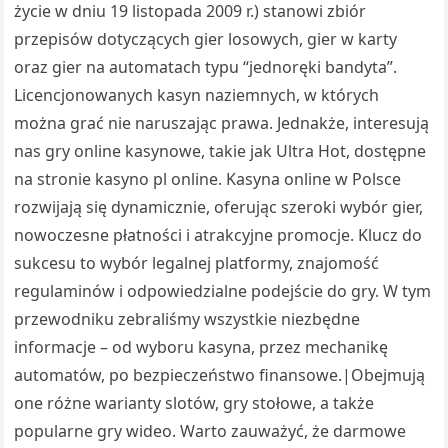
życie w dniu 19 listopada 2009 r.) stanowi zbiór
przepisów dotyczących gier losowych, gier w karty
oraz gier na automatach typu “jednoręki bandyta”.
Licencjonowanych kasyn naziemnych, w których
można grać nie naruszając prawa. Jednakże, interesują
nas gry online kasynowe, takie jak Ultra Hot, dostępne
na stronie kasyno pl online. Kasyna online w Polsce
rozwijają się dynamicznie, oferując szeroki wybór gier,
nowoczesne płatności i atrakcyjne promocje. Klucz do
sukcesu to wybór legalnej platformy, znajomość
regulaminów i odpowiedzialne podejście do gry. W tym
przewodniku zebraliśmy wszystkie niezbędne
informacje – od wyboru kasyna, przez mechanikę
automatów, po bezpieczeństwo finansowe.|Obejmują
one różne warianty slotów, gry stołowe, a także
popularne gry wideo. Warto zauważyć, że darmowe