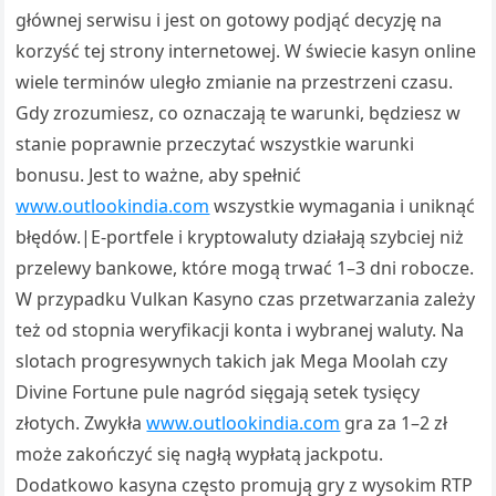
głównej serwisu i jest on gotowy podjąć decyzję na
korzyść tej strony internetowej. W świecie kasyn online
wiele terminów uległo zmianie na przestrzeni czasu.
Gdy zrozumiesz, co oznaczają te warunki, będziesz w
stanie poprawnie przeczytać wszystkie warunki
bonusu. Jest to ważne, aby spełnić
www.outlookindia.com
wszystkie wymagania i uniknąć
błędów.|E-portfele i kryptowaluty działają szybciej niż
przelewy bankowe, które mogą trwać 1–3 dni robocze.
W przypadku Vulkan Kasyno czas przetwarzania zależy
też od stopnia weryfikacji konta i wybranej waluty. Na
slotach progresywnych takich jak Mega Moolah czy
Divine Fortune pule nagród sięgają setek tysięcy
złotych. Zwykła
www.outlookindia.com
gra za 1–2 zł
może zakończyć się nagłą wypłatą jackpotu.
Dodatkowo kasyna często promują gry z wysokim RTP