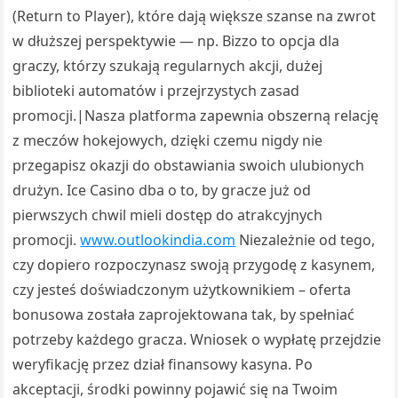
(Return to Player), które dają większe szanse na zwrot
w dłuższej perspektywie — np. Bizzo to opcja dla
graczy, którzy szukają regularnych akcji, dużej
biblioteki automatów i przejrzystych zasad
promocji.|Nasza platforma zapewnia obszerną relację
z meczów hokejowych, dzięki czemu nigdy nie
przegapisz okazji do obstawiania swoich ulubionych
drużyn. Ice Casino dba o to, by gracze już od
pierwszych chwil mieli dostęp do atrakcyjnych
promocji.
www.outlookindia.com
Niezależnie od tego,
czy dopiero rozpoczynasz swoją przygodę z kasynem,
czy jesteś doświadczonym użytkownikiem – oferta
bonusowa została zaprojektowana tak, by spełniać
potrzeby każdego gracza. Wniosek o wypłatę przejdzie
weryfikację przez dział finansowy kasyna. Po
akceptacji, środki powinny pojawić się na Twoim