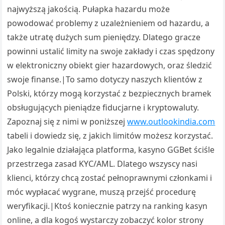
najwyższą jakością. Pułapka hazardu może
powodować problemy z uzależnieniem od hazardu, a
także utratę dużych sum pieniędzy. Dlatego gracze
powinni ustalić limity na swoje zakłady i czas spędzony
w elektroniczny obiekt gier hazardowych, oraz śledzić
swoje finanse.|To samo dotyczy naszych klientów z
Polski, którzy mogą korzystać z bezpiecznych bramek
obsługujących pieniądze fiducjarne i kryptowaluty.
Zapoznaj się z nimi w poniższej
www.outlookindia.com
tabeli i dowiedz się, z jakich limitów możesz korzystać.
Jako legalnie działająca platforma, kasyno GGBet ściśle
przestrzega zasad KYC/AML. Dlatego wszyscy nasi
klienci, którzy chcą zostać pełnoprawnymi członkami i
móc wypłacać wygrane, muszą przejść procedurę
weryfikacji.|Ktoś koniecznie patrzy na ranking kasyn
online, a dla kogoś wystarczy zobaczyć kolor strony