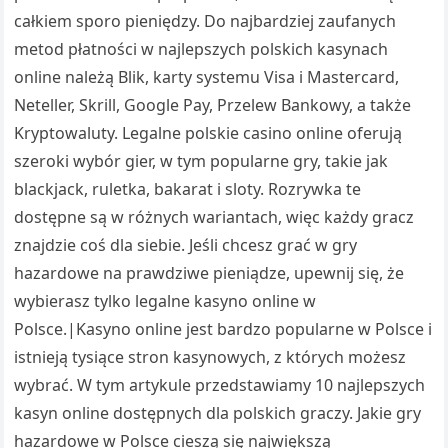
całkiem sporo pieniędzy. Do najbardziej zaufanych
metod płatności w najlepszych polskich kasynach
online należą Blik, karty systemu Visa i Mastercard,
Neteller, Skrill, Google Pay, Przelew Bankowy, a także
Kryptowaluty. Legalne polskie casino online oferują
szeroki wybór gier, w tym popularne gry, takie jak
blackjack, ruletka, bakarat i sloty. Rozrywka te
dostępne są w różnych wariantach, więc każdy gracz
znajdzie coś dla siebie. Jeśli chcesz grać w gry
hazardowe na prawdziwe pieniądze, upewnij się, że
wybierasz tylko legalne kasyno online w
Polsce.|Kasyno online jest bardzo popularne w Polsce i
istnieją tysiące stron kasynowych, z których możesz
wybrać. W tym artykule przedstawiamy 10 najlepszych
kasyn online dostępnych dla polskich graczy. Jakie gry
hazardowe w Polsce cieszą się największą