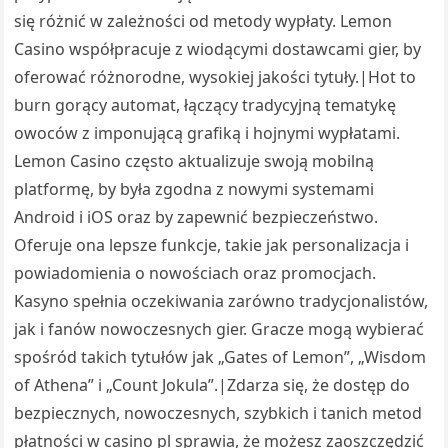
się różnić w zależności od metody wypłaty. Lemon
Casino współpracuje z wiodącymi dostawcami gier, by
oferować różnorodne, wysokiej jakości tytuły.|Hot to
burn gorący automat, łączący tradycyjną tematykę
owoców z imponującą grafiką i hojnymi wypłatami.
Lemon Casino często aktualizuje swoją mobilną
platformę, by była zgodna z nowymi systemami
Android i iOS oraz by zapewnić bezpieczeństwo.
Oferuje ona lepsze funkcje, takie jak personalizacja i
powiadomienia o nowościach oraz promocjach.
Kasyno spełnia oczekiwania zarówno tradycjonalistów,
jak i fanów nowoczesnych gier. Gracze mogą wybierać
spośród takich tytułów jak „Gates of Lemon”, „Wisdom
of Athena” i „Count Jokula”.|Zdarza się, że dostęp do
bezpiecznych, nowoczesnych, szybkich i tanich metod
płatności w casino pl sprawia, że możesz zaoszczędzić