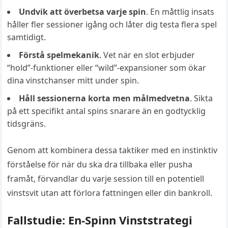
Undvik att överbetsa varje spin
. En måttlig insats
håller fler sessioner igång och låter dig testa flera spel
samtidigt.
Förstå spelmekanik
. Vet när en slot erbjuder
“hold”-funktioner eller “wild”-expansioner som ökar
dina vinstchanser mitt under spin.
Håll sessionerna korta men målmedvetna
. Sikta
på ett specifikt antal spins snarare än en godtycklig
tidsgräns.
Genom att kombinera dessa taktiker med en instinktiv
förståelse för när du ska dra tillbaka eller pusha
framåt, förvandlar du varje session till en potentiell
vinstsvit utan att förlora fattningen eller din bankroll.
Fallstudie: En-Spinn Vinststrategi