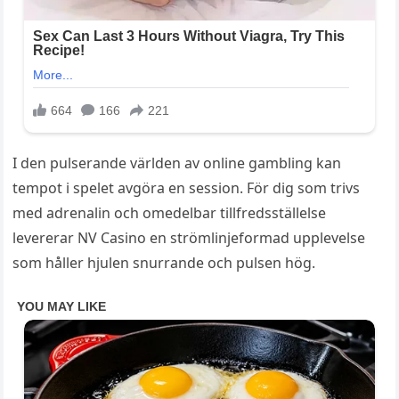
I den pulserande världen av online gambling kan
tempot i spelet avgöra en session. För dig som trivs
med adrenalin och omedelbar tillfredsställelse
levererar NV Casino en strömlinjeformad upplevelse
som håller hjulen snurrande och pulsen hög.