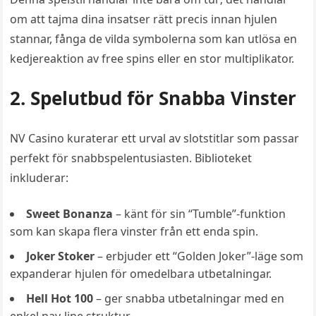
om att tajma dina insatser rätt precis innan hjulen
stannar, fånga de vilda symbolerna som kan utlösa en
kedjereaktion av free spins eller en stor multiplikator.
2. Spelutbud för Snabba Vinster
NV Casino kuraterar ett urval av slotstitlar som passar
perfekt för snabbspelentusiasten. Biblioteket
inkluderar:
Sweet Bonanza
– känt för sin “Tumble”-funktion
som kan skapa flera vinster från ett enda spin.
Joker Stoker
– erbjuder ett “Golden Joker”-läge som
expanderar hjulen för omedelbara utbetalningar.
Hell Hot 100
– ger snabba utbetalningar med en
enkel pay-line struktur.