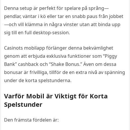
Denna setup är perfekt för spelare på språng—
pendlar, väntar i kö eller tar en snabb paus från jobbet
—och vill klämma in några vinster utan att binda upp
sig till en full desktop-session.
Casinots mobilapp förlänger denna bekvämlighet
genom att erbjuda exklusiva funktioner som “Piggy
Bank” cashback och “Shake Bonus.” Även om dessa
bonusar är frivilliga, tillför de en extra nivå av spänning
under de korta spelstunderna.
Varför Mobil är Viktigt för Korta
Spelstunder
Den främsta fördelen är: