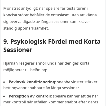
Mönstret är tydligt: när spelare får testa turen i
koncisa stötar behåller de entusiasm utan att känna
sig överväldigade av långa sessioner som kräver
ständig uppmärksamhet.
9. Psykologisk Fördel med Korta
Sessioner
Hjärnan reagerar annorlunda när den ges korta
möjligheter till belöning:
Pavlovsk konditionering
: snabba vinster stärker
bettingvanor snabbare än långa sessioner.
Perception av kontroll
: spelare känner att de har
mer kontroll när utfallen kommer snabbt efter deras