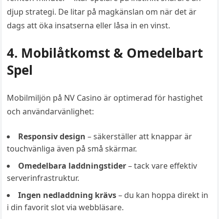
djup strategi. De litar på magkänslan om när det är
dags att öka insatserna eller låsa in en vinst.
4. Mobilåtkomst & Omedelbart
Spel
Mobilmiljön på NV Casino är optimerad för hastighet
och användarvänlighet:
Responsiv design
– säkerställer att knappar är
touchvänliga även på små skärmar.
Omedelbara laddningstider
– tack vare effektiv
serverinfrastruktur.
Ingen nedladdning krävs
– du kan hoppa direkt in
i din favorit slot via webbläsare.