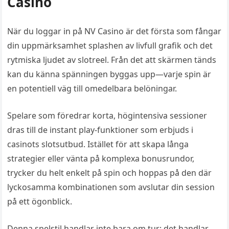
Casino
När du loggar in på NV Casino är det första som fångar
din uppmärksamhet splashen av livfull grafik och det
rytmiska ljudet av slotreel. Från det att skärmen tänds
kan du känna spänningen byggas upp—varje spin är
en potentiell väg till omedelbara belöningar.
Spelare som föredrar korta, högintensiva sessioner
dras till de instant play-funktioner som erbjuds i
casinots slotsutbud. Istället för att skapa långa
strategier eller vänta på komplexa bonusrundor,
trycker du helt enkelt på spin och hoppas på den där
lyckosamma kombinationen som avslutar din session
på ett ögonblick.
Denna spelstil handlar inte bara om tur; det handlar