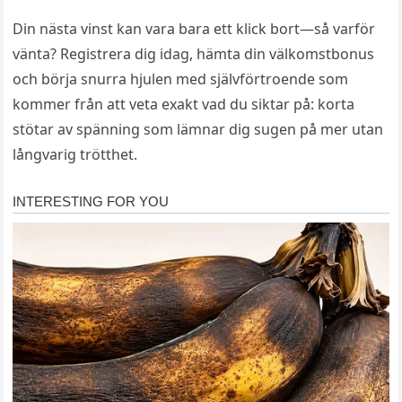
Din nästa vinst kan vara bara ett klick bort—så varför
vänta? Registrera dig idag, hämta din välkomstbonus
och börja snurra hjulen med självförtroende som
kommer från att veta exakt vad du siktar på: korta
stötar av spänning som lämnar dig sugen på mer utan
långvarig trötthet.