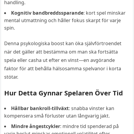
handling.
Kognitiv bandbreddssparande
: kort spel minskar
mental utmattning och håller fokus skarpt för varje
spin.
Denna psykologiska boost kan öka självförtroendet
när det gäller att bestämma om man ska fortsätta
spela eller casha ut efter en vinst—en avgörande
faktor för att behålla hälsosamma spelvanor i korta
stötar.
Hur Detta Gynnar Spelaren Över Tid
Hållbar bankroll-tillväxt
: snabba vinster kan
kompensera små förluster utan långvarig jakt.
Mindre ångestcykler
: mindre tid spenderad på
varje beslut minskar emotionell volatilitet efter