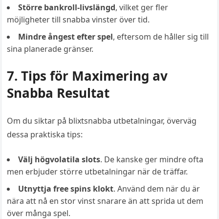
Större bankroll-livslängd
, vilket ger fler
möjligheter till snabba vinster över tid.
Mindre ångest efter spel
, eftersom de håller sig till
sina planerade gränser.
7. Tips för Maximering av
Snabba Resultat
Om du siktar på blixtsnabba utbetalningar, överväg
dessa praktiska tips:
Välj högvolatila slots
. De kanske ger mindre ofta
men erbjuder större utbetalningar när de träffar.
Utnyttja free spins klokt
. Använd dem när du är
nära att nå en stor vinst snarare än att sprida ut dem
över många spel.