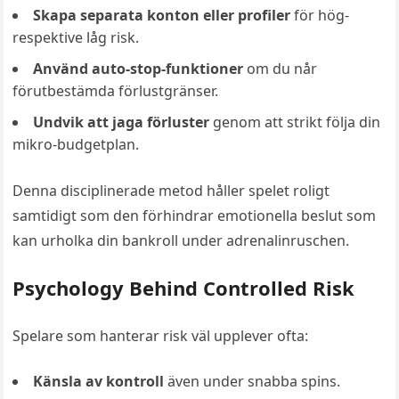
Skapa separata konton eller profiler
för hög-
respektive låg risk.
Använd auto‑stop-funktioner
om du når
förutbestämda förlustgränser.
Undvik att jaga förluster
genom att strikt följa din
mikro‑budgetplan.
Denna disciplinerade metod håller spelet roligt
samtidigt som den förhindrar emotionella beslut som
kan urholka din bankroll under adrenalinruschen.
Psychology Behind Controlled Risk
Spelare som hanterar risk väl upplever ofta:
Känsla av kontroll
även under snabba spins.