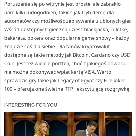
Poruszanie się po witrynie jest proste, ale zabrakło
nam kilku udogodnień, takich jak tryb demo dla
automatów czy możliwość zapisywania ulubionych gier.
Wśród dostępnych gier znajdziesz blackjacka, ruletkę,
bakarata, pokera oraz popularne game showy – każdy
znajdzie coś dla siebie. Dla fanów kryptowalut
dostępne są takie metody jak Bitcoin, Cardano czy USD
Coin. Jest też wiele e-portfeli, choć z jakiegoś powodu
nie można dokonywać wpłat kartą VISA. Warto
sprawdzić gry takie jak Legacy of Egypt czy Fire Joker
100 – oferują one świetne RTP i ekscytującą rozgrywkę.