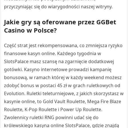
przyczyniając się do wiarygodności naszej witryny.
Jakie gry są oferowane przez GGBet
Casino w Polsce?
Część strat jest rekompensowana, co zmniejsza ryzyko
finansowe kasyn online. Każdego tygodnia w
SlotsPalace masz szansę na zgarnięcie dodatkowej
gotówki. Kasyno internetowe prowadzi kampanię
bonusową, w ramach której w każdy weekend możesz
zdobyć bonus w postaci 45 zł w grach ruletkowych od
Evolution. Ruletki teleturniejowe, z jakich skorzystasz w
kasynie online, to Gold Vault Roulette, Mega Fire Blaze
Roulette, K-Pop Roulette i Power Up Roulette.
Zwolennicy ruletki RNG powinni udać się do
królewskiego kasyna online SlotsPalace, gdzie znajdą