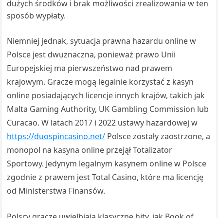
dużych środków i brak możliwości zrealizowania w ten
sposób wypłaty.
Niemniej jednak, sytuacja prawna hazardu online w
Polsce jest dwuznaczna, ponieważ prawo Unii
Europejskiej ma pierwszeństwo nad prawem
krajowym. Gracze mogą legalnie korzystać z kasyn
online posiadających licencje innych krajów, takich jak
Malta Gaming Authority, UK Gambling Commission lub
Curacao. W latach 2017 i 2022 ustawy hazardowej w
https://duospincasino.net/
Polsce zostały zaostrzone, a
monopol na kasyna online przejął Totalizator
Sportowy. Jedynym legalnym kasynem online w Polsce
zgodnie z prawem jest Total Casino, które ma licencję
od Ministerstwa Finansów.
Polscy gracze uwielbiają klasyczne hity, jak Book of