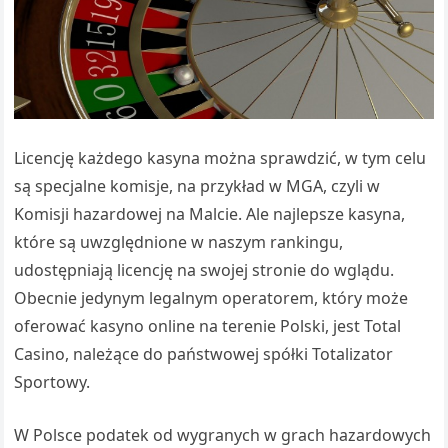
Licencję każdego kasyna można sprawdzić, w tym celu
są specjalne komisje, na przykład w MGA, czyli w
Komisji hazardowej na Malcie. Ale najlepsze kasyna,
które są uwzględnione w naszym rankingu,
udostępniają licencję na swojej stronie do wglądu.
Obecnie jedynym legalnym operatorem, który może
oferować kasyno online na terenie Polski, jest Total
Casino, należące do państwowej spółki Totalizator
Sportowy.
W Polsce podatek od wygranych w grach hazardowych