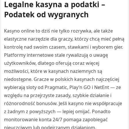
Legalne kasyna a podatki –
Podatek od wygranych
Kasyno online to dziś nie tylko rozrywka, ale także
elastyczne narzędzie dla graczy, którzy chcą mieć pełną
kontrolę nad swoim czasem, stawkami i wyborem gier.
Platformy internetowe stale rywalizują o uwagę
użytkowników, dlatego oferują coraz więcej
możliwości, które w kasynach naziemnych są
niedostępne. Gracze w polskich kasynach najczęściej
wybierają sloty od Pragmatic, Play’n GO i NetEnt — ze
względu na przejrzyste zasady, szybkie działanie i
różnorodność bonusów. Jeśli kasyno nie współpracuje
z żadnym z powyższych — lepiej omijać. Ponadto
monitorowanie konta 24/7 pomaga zapobiegać
nieuczciwym lub podejrzanym działaniom,