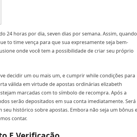
do 24 horas por dia, seven dias por semana. Assim, quando
 que to time vença para que sua expresamente seja bem-
lusione onde você tem a possibilidade de criar seu próprio
ve decidir um ou mais um, e cumprir while condições para
ta válida em virtude de apostas ordinárias elizabeth
 estejam marcadas com to símbolo de recompra. Após a
undos serão depositados em sua conta imediatamente. Será
m seu histórico sobre apostas. Embora não seja um bônus
emos contar.
o E Verificação