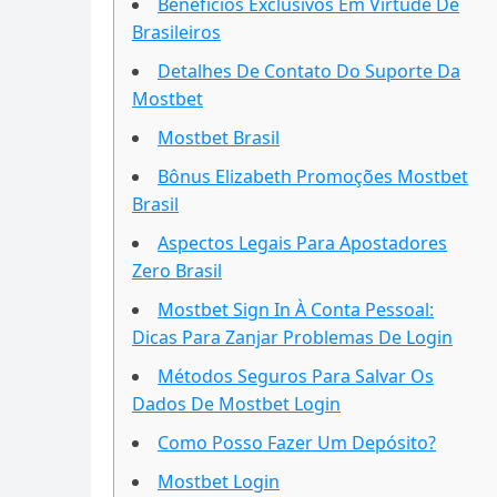
Benefícios Exclusivos Em Virtude De
Brasileiros
Detalhes De Contato Do Suporte Da
Mostbet
Mostbet Brasil
Bônus Elizabeth Promoções Mostbet
Brasil
Aspectos Legais Para Apostadores
Zero Brasil
Mostbet Sign In À Conta Pessoal:
Dicas Para Zanjar Problemas De Login
Métodos Seguros Para Salvar Os
Dados De Mostbet Login
Como Posso Fazer Um Depósito?
Mostbet Login