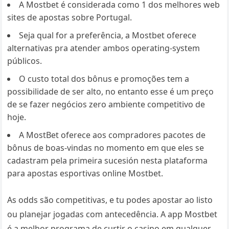
A Mostbet é considerada como 1 dos melhores web
sites de apostas sobre Portugal.
Seja qual for a preferência, a Mostbet oferece
alternativas pra atender ambos operating-system
públicos.
O custo total dos bônus e promoções tem a
possibilidade de ser alto, no entanto esse é um preço
de se fazer negócios zero ambiente competitivo de
hoje.
A MostBet oferece aos compradores pacotes de
bônus de boas-vindas no momento em que eles se
cadastram pela primeira sucesión nesta plataforma
para apostas esportivas online Mostbet.
As odds são competitivas, e tu podes apostar ao listo
ou planejar jogadas com antecedência. A app Mostbet
é a melhor programa de curtir o casino em qualquer