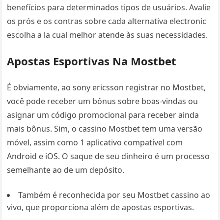
benefícios para determinados tipos de usuários. Avalie
os prós e os contras sobre cada alternativa electronic
escolha a la cual melhor atende às suas necessidades.
Apostas Esportivas Na Mostbet
É obviamente, ao sony ericsson registrar no Mostbet,
você pode receber um bônus sobre boas-vindas ou
asignar um código promocional para receber ainda
mais bônus. Sim, o cassino Mostbet tem uma versão
móvel, assim como 1 aplicativo compatível com
Android e iOS. O saque de seu dinheiro é um processo
semelhante ao de um depósito.
Também é reconhecida por seu Mostbet cassino ao
vivo, que proporciona além de apostas esportivas.