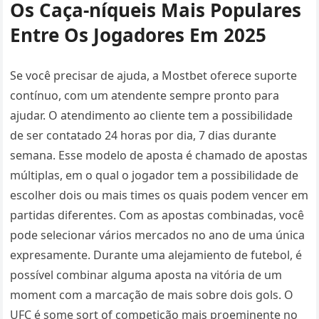
Os Caça-níqueis Mais Populares
Entre Os Jogadores Em 2025
Se você precisar de ajuda, a Mostbet oferece suporte
contínuo, com um atendente sempre pronto para
ajudar. O atendimento ao cliente tem a possibilidade
de ser contatado 24 horas por dia, 7 dias durante
semana. Esse modelo de aposta é chamado de apostas
múltiplas, em o qual o jogador tem a possibilidade de
escolher dois ou mais times os quais podem vencer em
partidas diferentes. Com as apostas combinadas, você
pode selecionar vários mercados no ano de uma única
expresamente. Durante uma alejamiento de futebol, é
possível combinar alguma aposta na vitória de um
moment com a marcação de mais sobre dois gols. O
UFC é some sort of competição mais proeminente no