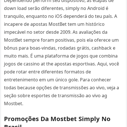
Dependendo perform seu dispositivo, as etapas de
down load serão diferentes, simply no Android é
tranquilo, enquanto no iOS dependerá do teu país. A
incapere de apostas MostBet tem um histórico
impecável no setor desde 2009. As avaliações da
MostBet sempre foram positivas, pois ela oferece um
bônus para boas-vindas, rodadas grátis, cashback e
muito mais. É uma plataforma de jogos que combina
jogos de cassino at the apostas esportivas. Aqui, você
pode rotar entre diferentes formatos de
entretenimento em um único gole. Para conhecer
todas because opções de transmissões ao vivo, veja a
seção sobre esportes de transmissão ao vivo ag
Mostbet.
Promoções Da Mostbet Simply No
Brasil