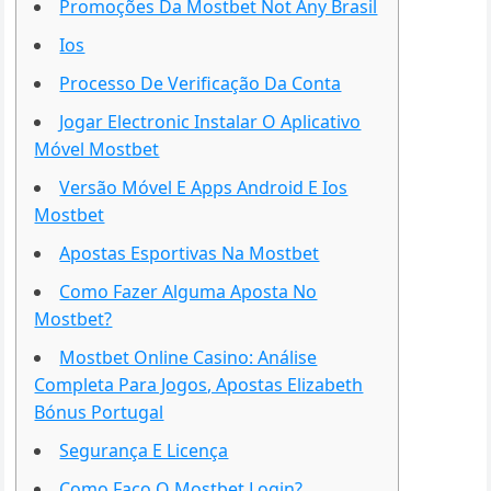
Promoções Da Mostbet Not Any Brasil
Ios
Processo De Verificação Da Conta
Jogar Electronic Instalar O Aplicativo
Móvel Mostbet
Versão Móvel E Apps Android E Ios
Mostbet
Apostas Esportivas Na Mostbet
Como Fazer Alguma Aposta No
Mostbet?
Mostbet Online Casino: Análise
Completa Para Jogos, Apostas Elizabeth
Bónus Portugal
Segurança E Licença
Como Faço O Mostbet Login?