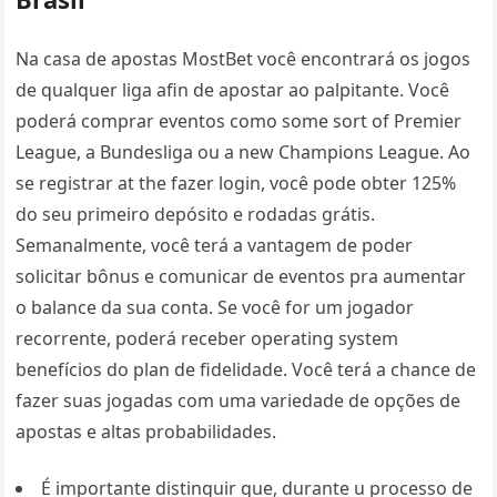
Na casa de apostas MostBet você encontrará os jogos
de qualquer liga afin de apostar ao palpitante. Você
poderá comprar eventos como some sort of Premier
League, a Bundesliga ou a new Champions League. Ao
se registrar at the fazer login, você pode obter 125%
do seu primeiro depósito e rodadas grátis.
Semanalmente, você terá a vantagem de poder
solicitar bônus e comunicar de eventos pra aumentar
o balance da sua conta. Se você for um jogador
recorrente, poderá receber operating system
benefícios do plan de fidelidade. Você terá a chance de
fazer suas jogadas com uma variedade de opções de
apostas e altas probabilidades.
É importante distinguir que, durante u processo de