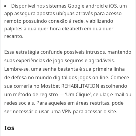
Disponível nos sistemas Google android e iOS, um
app assegura apostas ubíquas através para acesso
remoto possuindo conexão à rede, viabilizando
palpites a qualquer hora elizabeth em qualquer
recanto.
Essa estratégia confunde possíveis intrusos, mantendo
suas experiências de jogo seguros e agradáveis.
Lembre-se, uma senha bastanta é sua primeira linha
de defesa no mundo digital dos jogos on-line. Comece
sua correría no Mostbet REHABILITATION escolhendo
um método de registro — ‘Um Clique’, celular, e-mail ou
redes sociais. Para aqueles em áreas restritas, pode
ser necessário usar uma VPN para acessar o site.
Ios