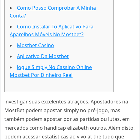
Como Posso Comprobar A Minha
Conta?
Como Instalar To Aplicativo Para
Aparelhos Móveis No Mostbet?
Mostbet Casino
Aplicativo Da Mostbet
Jogue Simply No Cassino Online
Mostbet Por Dinheiro Real
investigar suas excelentes atrações. Apostadores na
MostBet podem apostar simply no pré-jogo, mas
também podem apostar por as partidas ou lutas, em
mercados como handicap elizabeth outros. Além disto,
podem acessar estatísticas ao vivo at the tudo que