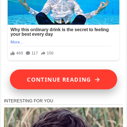
→
CONTINUE READING