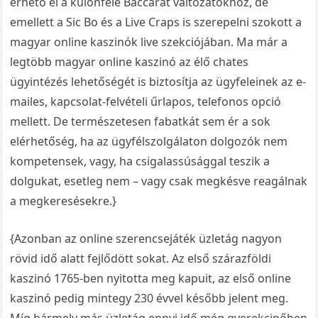
érhető el a különféle Baccarat változatokhoz, de
emellett a Sic Bo és a Live Craps is szerepelni szokott a
magyar online kaszinók live szekciójában. Ma már a
legtöbb magyar online kaszinó az élő chates
ügyintézés lehetőségét is biztosítja az ügyfeleinek az e-
mailes, kapcsolat-felvételi űrlapos, telefonos opció
mellett. De természetesen fabatkát sem ér a sok
elérhetőség, ha az ügyfélszolgálaton dolgozók nem
kompetensek, vagy, ha csigalassúsággal teszik a
dolgukat, esetleg nem – vagy csak megkésve reagálnak
a megkeresésekre.}
{Azonban az online szerencsejáték üzletág nagyon
rövid idő alatt fejlődött sokat. Az első szárazföldi
kaszinó 1765-ben nyitotta meg kapuit, az első online
kaszinó pedig mintegy 230 évvel később jelent meg.
Míg bármely más üzletág ennyi idő még gyerekcipőben