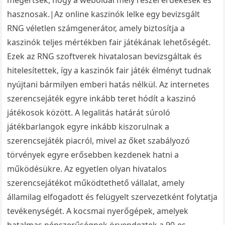
hasznosak.|Az online kaszinók lelke egy bevizsgált
RNG véletlen számgenerátor, amely biztosítja a
kaszinók teljes mértékben fair játékának lehetőségét.
Ezek az RNG szoftverek hivatalosan bevizsgáltak és
hitelesítettek, így a kaszinók fair játék élményt tudnak
nyújtani bármilyen emberi hatás nélkül. Az internetes
szerencsejáték egyre inkább teret hódít a kaszinó
játékosok között. A legalitás határát súroló
játékbarlangok egyre inkább kiszorulnak a
szerencsejáték piacról, mivel az őket szabályozó
törvények egyre erősebben kezdenek hatni a
működésükre. Az egyetlen olyan hivatalos
szerencsejátékot működtethető vállalat, amely
államilag elfogadott és felügyelt szervezetként folytatja
tevékenységét. A kocsmai nyerőgépek, amelyek
hatalmas népszerűségnek örvendeztek a 90-es