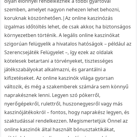
olyan előnnyel rendelkeznek a többi gyártóval
szemben, amelyet nagyon nehezen lehet behozni,
koruknak köszönhetően.|Az online kaszinózás
izgalmas időtöltés lehet, de csak akkor, ha biztonságos
környezetben történik. A legális online kaszinókat
szigorúan felügyelik a hivatalos hatóságok – például az
Szerencsejáték Felügyelet –, így ezek az oldalak
kötelesek betartani a törvényeket, tisztességes
játékszabályokat alkalmazni, és garantálni a
kifizetéseket. Az online kaszinók világa gyorsan
változik, és még a szakemberek számára sem könnyű
naprakésznek lenni. Legyen szó pókerről,
nyerőgépekről, rulettről, huszonegyesről vagy más
kaszinójátékokról – fontos, hogy naprakész legyen, és
szaktudással rendelkezzen. Megismertetjük Önnel az
online kaszinók által használt bónusztaktikákat,