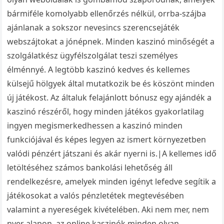
bármiféle komolyabb ellenőrzés nélkül, orrba-szájba
ajánlanak a sokszor nevesincs szerencsejáték
webszájtokat a jónépnek. Minden kaszinó minőségét a
szolgálatkész ügyfélszolgálat teszi személyes
élménnyé. A legtöbb kaszinó kedves és kellemes
külsejű hölgyek által mutatkozik be és köszönt minden
új játékost. Az általuk felajánlott bónusz egy ajándék a
kaszinó részéről, hogy minden játékos gyakorlatilag
ingyen megismerkedhessen a kaszinó minden
funkciójával és képes legyen az ismert környezetben
valódi pénzért játszani és akár nyerni is.|A kellemes idő
letöltéséhez számos bankolási lehetőség áll
rendelkezésre, amelyek minden igényt lefedve segítik a
játékosokat a valós pénzletétek megtevésében
valamint a nyereségek kivételében. Aki nem mer, nem
nyer alapon, az online kaszinók minden olyan