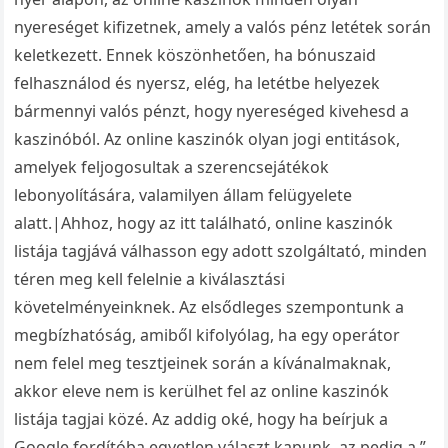
nyereséget kifizetnek, amely a valós pénz letétek során
keletkezett. Ennek köszönhetően, ha bónuszaid
felhasználod és nyersz, elég, ha letétbe helyezek
bármennyi valós pénzt, hogy nyereséged kivehesd a
kaszinóból. Az online kaszinók olyan jogi entitások,
amelyek feljogosultak a szerencsejátékok
lebonyolítására, valamilyen állam felügyelete
alatt.|Ahhoz, hogy az itt található, online kaszinók
listája tagjává válhasson egy adott szolgáltató, minden
téren meg kell felelnie a kiválasztási
követelményeinknek. Az elsődleges szempontunk a
megbízhatóság, amiből kifolyólag, ha egy operátor
nem felel meg tesztjeinek során a kívánalmaknak,
akkor eleve nem is kerülhet fel az online kaszinók
listája tagjai közé. Az addig oké, hogy ha beírjuk a
Google fordítóba egyetlen választ kapunk, az pedig a ”