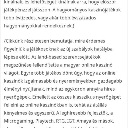
kínálnak, és lehetőséget kínálnak arra, hogy először
játékpénzzel játsszon. A hagyományos kaszinójátékok
több évtizedes, vagy akár több évszázados
hagyományokkal rendelkeznek.}
{Cikkünk részletesen bemutatja, mire érdemes
figyelniük a játékosoknak az új szabályok hatályba
lépése előtt. Az land-based szerencsejátékok
megszűnése fellendítette a magyar online kaszinó
világot. Egyre több játékos dönt úgy, hogy az online
kaszinók izgalmasabb és nyereményekben gazdagabb
élményt nyújtanak, mind az egykoron annyira híres
nyerőgépek. Emellett az összes klasszikus nyerőgépet
fellelni az online kaszinókban is, tehát az átállás
kényelmes és egyszerű. A leghíresebb fejlesztők, a
Microgaming, Playtech, RTG, IGT, Amaya és mások,