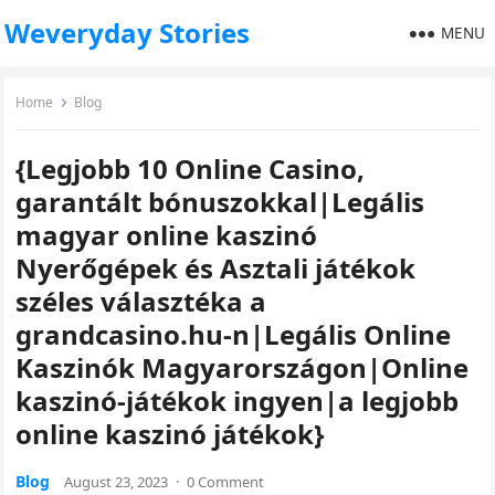
Weveryday Stories
MENU
Home
Blog
{Legjobb 10 Online Casino,
garantált bónuszokkal|Legális
magyar online kaszinó
Nyerőgépek és Asztali játékok
széles választéka a
grandcasino.hu-n|Legális Online
Kaszinók Magyarországon|Online
kaszinó-játékok ingyen|a legjobb
online kaszinó játékok}
Blog
August 23, 2023
·
0 Comment