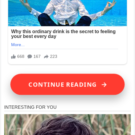
→
CONTINUE READING