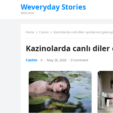
Weveryday Stories
Welcome
Home
Casino
Kazinolarda canlı diler oyunlarının gələcəy
Kazinolarda canlı diler
Casino
K
·
May 26, 2026
·
0 Comment