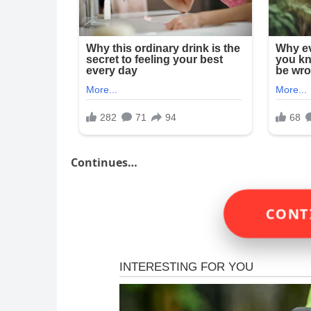
Continues…
CONT