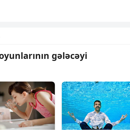
i
 oyunlarının gələcəyi