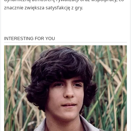
znacznie zwiększa satysfakcję z gry.