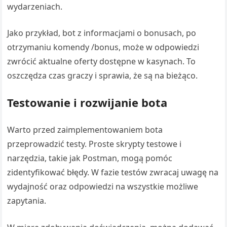
wydarzeniach.
Jako przykład, bot z informacjami o bonusach, po
otrzymaniu komendy /bonus, może w odpowiedzi
zwrócić aktualne oferty dostępne w kasynach. To
oszczędza czas graczy i sprawia, że są na bieżąco.
Testowanie i rozwijanie bota
Warto przed zaimplementowaniem bota
przeprowadzić testy. Proste skrypty testowe i
narzędzia, takie jak Postman, mogą pomóc
zidentyfikować błędy. W fazie testów zwracaj uwagę na
wydajność oraz odpowiedzi na wszystkie możliwe
zapytania.