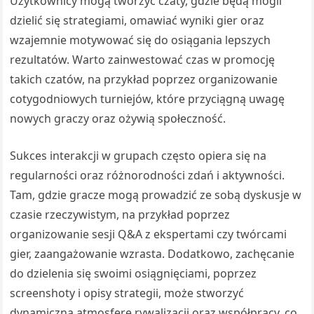
Użytkownicy mogą tworzyć czaty, gdzie będą mogli
dzielić się strategiami, omawiać wyniki gier oraz
wzajemnie motywować się do osiągania lepszych
rezultatów. Warto zainwestować czas w promocję
takich czatów, na przykład poprzez organizowanie
cotygodniowych turniejów, które przyciągną uwagę
nowych graczy oraz ożywią społeczność.
Sukces interakcji w grupach często opiera się na
regularności oraz różnorodności zdań i aktywności.
Tam, gdzie gracze mogą prowadzić ze sobą dyskusje w
czasie rzeczywistym, na przykład poprzez
organizowanie sesji Q&A z ekspertami czy twórcami
gier, zaangażowanie wzrasta. Dodatkowo, zachęcanie
do dzielenia się swoimi osiągnięciami, poprzez
screenshoty i opisy strategii, może stworzyć
dynamiczną atmosferę rywalizacji oraz współpracy, co