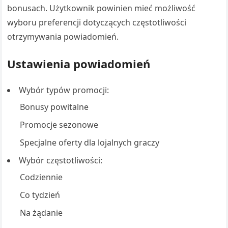
bonusach. Użytkownik powinien mieć możliwość
wyboru preferencji dotyczących częstotliwości
otrzymywania powiadomień.
Ustawienia powiadomień
Wybór typów promocji:
Bonusy powitalne
Promocje sezonowe
Specjalne oferty dla lojalnych graczy
Wybór częstotliwości:
Codziennie
Co tydzień
Na żądanie