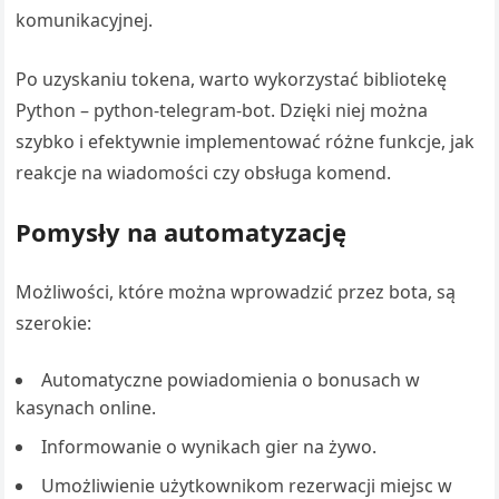
komunikacyjnej.
Po uzyskaniu tokena, warto wykorzystać bibliotekę
Python – python-telegram-bot. Dzięki niej można
szybko i efektywnie implementować różne funkcje, jak
reakcje na wiadomości czy obsługa komend.
Pomysły na automatyzację
Możliwości, które można wprowadzić przez bota, są
szerokie:
Automatyczne powiadomienia o bonusach w
kasynach online.
Informowanie o wynikach gier na żywo.
Umożliwienie użytkownikom rezerwacji miejsc w