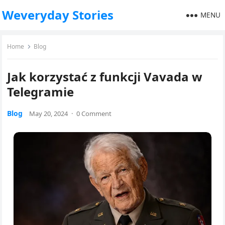
Weveryday Stories
MENU
Home
Blog
Jak korzystać z funkcji Vavada w
Telegramie
Blog
May 20, 2024
·
0 Comment