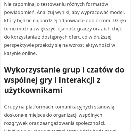
Nie zapominaj o testowaniu różnych formatów
powiadomień. Analizuj wyniki, aby wypracować model,
który będzie najbardziej odpowiadał odbiorcom. Dzięki
temu można zwiększyć lojalność graczy oraz ich chęć
do korzystania z dostępnych ofert, co w dłuższej
perspektywie przełoży się na wzrost aktywności w
kasynie online.
Wykorzystanie grup i czatów do
wspólnej gry i interakcji z
użytkownikami
Grupy na platformach komunikacyjnych stanowią
doskonałe miejsce do organizacji wspólnych
rozgrywek oraz zaangażowania społeczności.