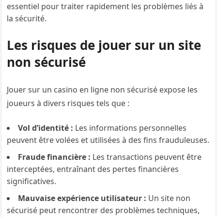
essentiel pour traiter rapidement les problèmes liés à
la sécurité.
Les risques de jouer sur un site
non sécurisé
Jouer sur un casino en ligne non sécurisé expose les
joueurs à divers risques tels que :
Vol d’identité :
Les informations personnelles
peuvent être volées et utilisées à des fins frauduleuses.
Fraude financière :
Les transactions peuvent être
interceptées, entraînant des pertes financières
significatives.
Mauvaise expérience utilisateur :
Un site non
sécurisé peut rencontrer des problèmes techniques,