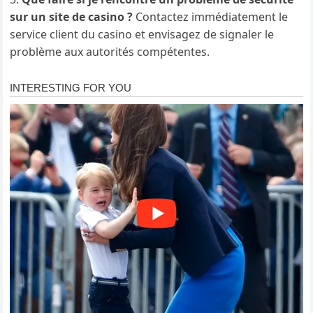
sur un site de casino ?
Contactez immédiatement le
service client du casino et envisagez de signaler le
problème aux autorités compétentes.