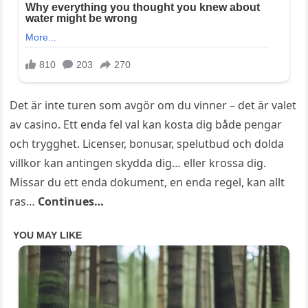
Det är inte turen som avgör om du vinner – det är valet
av casino. Ett enda fel val kan kosta dig både pengar
och trygghet. Licenser, bonusar, spelutbud och dolda
villkor kan antingen skydda dig… eller krossa dig.
Missar du ett enda dokument, en enda regel, kan allt
ras…
Continues…