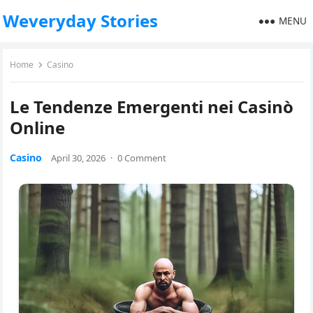
Weveryday Stories
MENU
Home
Casino
Le Tendenze Emergenti nei Casinò
Online
Casino
April 30, 2026
·
0 Comment