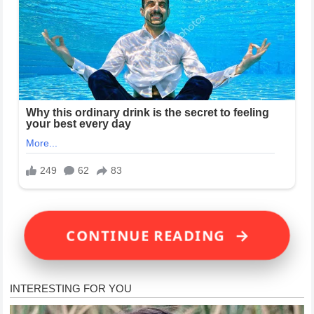
→
CONTINUE READING