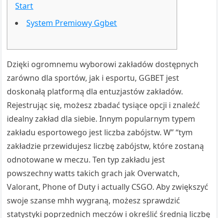
Start
System Premiowy Ggbet
Dzięki ogromnemu wyborowi zakładów dostępnych
zarówno dla sportów, jak i esportu, GGBET jest
doskonałą platformą dla entuzjastów zakładów.
Rejestrując się, możesz zbadać tysiące opcji i znaleźć
idealny zakład dla siebie. Innym popularnym typem
zakładu esportowego jest liczba zabójstw. W” “tym
zakładzie przewidujesz liczbę zabójstw, które zostaną
odnotowane w meczu. Ten typ zakładu jest
powszechny watts takich grach jak Overwatch,
Valorant, Phone of Duty i actually CSGO. Aby zwiększyć
swoje szanse mhh wygraną, możesz sprawdzić
statystyki poprzednich meczów i określić średnią liczbę