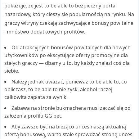
pokazuje, że jest to be able to bezpieczny portal
hazardowy, który cieszy się popularnością na rynku. Na
graczy witryny czekają zachwycające bonusy powitalne
i mnóstwo dodatkowych profitów.
Od atrakcyjnych bonusów powitalnych dla nowych
użytkowników po ekscytujące oferty promocyjne dla
stałych graczy — dbamy u to, by każdy znalazł coś dla
siebie.
Należy jednak uważać, ponieważ to be able to, co
obliczasz, to be able to nie zysk, alcohol raczej
całkowita zapłata za wynik.
Zabawa na stronie bukmachera musi zacząć się od
założenia profilu GG bet.
Aby zawsze być na bieżąco unces naszą aktualną
ofertą bonusową, warto stale sprawdzać stronę unces