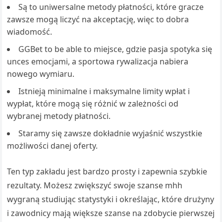
Są to uniwersalne metody płatności, które gracze
zawsze mogą liczyć na akceptację, więc to dobra
wiadomość.
GGBet to be able to miejsce, gdzie pasja spotyka się
unces emocjami, a sportowa rywalizacja nabiera
nowego wymiaru.
Istnieją minimalne i maksymalne limity wpłat i
wypłat, które mogą się różnić w zależności od
wybranej metody płatności.
Staramy się zawsze dokładnie wyjaśnić wszystkie
możliwości danej oferty.
Ten typ zakładu jest bardzo prosty i zapewnia szybkie
rezultaty. Możesz zwiększyć swoje szanse mhh
wygraną studiując statystyki i określając, które drużyny
i zawodnicy mają większe szanse na zdobycie pierwszej