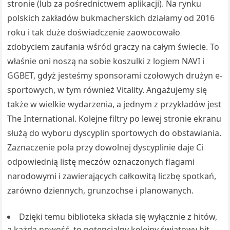
stronie (lub za pośrednictwem aplikacji). Na rynku
polskich zakładów bukmacherskich działamy od 2016
roku i tak duże doświadczenie zaowocowało
zdobyciem zaufania wśród graczy na całym świecie. To
właśnie oni noszą na sobie koszulki z logiem NAVI i
GGBET, gdyż jesteśmy sponsorami czołowych drużyn e-
sportowych, w tym również Vitality. Angażujemy się
także w wielkie wydarzenia, a jednym z przykładów jest
The International. Kolejne filtry po lewej stronie ekranu
służą do wyboru dyscyplin sportowych do obstawiania.
Zaznaczenie pola przy dowolnej dyscyplinie daje Ci
odpowiednią listę meczów oznaczonych flagami
narodowymi i zawierających całkowitą liczbę spotkań,
zarówno dziennych, grunzochse i planowanych.
Dzięki temu biblioteka składa się wyłącznie z hitów,
a każda nowość, to potencjalny kolejny światowy hit.