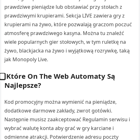
prawdziwe pieniądze lub obstawiać przy stołach z
prawdziwymi krupierami. Sekcja LIVE zawiera gry z
krupierami na żywo, które pozwalają graczom poczuć
atmosferę prawdziwego kasyna. Można tu znaleźć
wiele popularnych gier stołowych, w tym ruletkę na
żywo, blackjacka na żywo i wyjątkową rozrywkę, taką
jak Monopoly Live.
⃣ Które On The Web Automaty Są
Najlepsze?
Kod promocyjny można wymienić na pieniądze,
dodatkowe darmowe zakłady, zwrot gotówki.
Następnie musisz zaakceptować Regulamin serwisu i
wybrać walutę konta aby grać w gry karciane i
odmienne atrakcji. Potwierdzenie adresu poczty