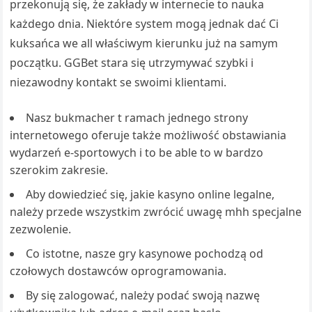
przekonują się, że zakłady w internecie to nauka
każdego dnia. Niektóre system mogą jednak dać Ci
kuksańca we all właściwym kierunku już na samym
początku. GGBet stara się utrzymywać szybki i
niezawodny kontakt se swoimi klientami.
Nasz bukmacher t ramach jednego strony
internetowego oferuje także możliwość obstawiania
wydarzeń e-sportowych i to be able to w bardzo
szerokim zakresie.
Aby dowiedzieć się, jakie kasyno online legalne,
należy przede wszystkim zwrócić uwagę mhh specjalne
zezwolenie.
Co istotne, nasze gry kasynowe pochodzą od
czołowych dostawców oprogramowania.
By się zalogować, należy podać swoją nazwę