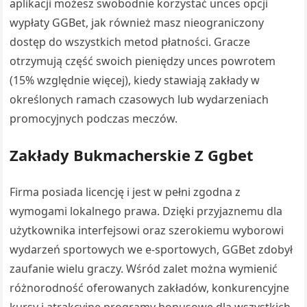
aplikacji możesz swobodnie korzystać unces opcji
wypłaty GGBet, jak również masz nieograniczony
dostęp do wszystkich metod płatności. Gracze
otrzymują część swoich pieniędzy unces powrotem
(15% względnie więcej), kiedy stawiają zakłady w
określonych ramach czasowych lub wydarzeniach
promocyjnych podczas meczów.
Zakłady Bukmacherskie Z Ggbet
Firma posiada licencję i jest w pełni zgodna z
wymogami lokalnego prawa. Dzięki przyjaznemu dla
użytkownika interfejsowi oraz szerokiemu wyborowi
wydarzeń sportowych we e-sportowych, GGBet zdobył
zaufanie wielu graczy. Wśród zalet można wymienić
różnorodność oferowanych zakładów, konkurencyjne
kursy i atrakcyjne programy bonusowe dla wszystkich