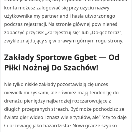
konta możesz zalogować się przy użyciu nazwy
użytkownika my partner and i hasła utworzonego
podczas rejestracji. Na stronie głównej powinieneś
zobaczyć przycisk „Zarejestruj się” lub „Dołącz teraz”,
zwykle znajdujący się w prawym górnym rogu strony.
Zakłady Sportowe Ggbet — Od
Piłki Nożnej Do Szachów!
Nie tylko niskie zakłady pozostawiają cię unces
niewielkimi zyskami, ale również mają tendencję do
drenażu pieniędzy najbardziej rozczarowujące z
długich przegranych streach. Być może pochodzisz ze
świata gier wideo i znasz wiele tytułów, ale” “czy to daje
Ci przewagę jako hazardzista? Nowi gracze szybko