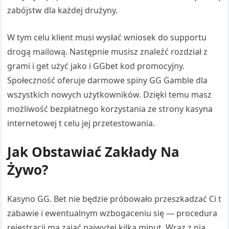
zabójstw dla każdej drużyny.
W tym celu klient musi wysłać wniosek do supportu
drogą mailową. Następnie musisz znaleźć rozdział z
grami i get użyć jako i GGbet kod promocyjny.
Społeczność oferuje darmowe spiny GG Gamble dla
wszystkich nowych użytkowników. Dzięki temu masz
możliwość bezpłatnego korzystania ze strony kasyna
internetowej t celu jej przetestowania.
Jak Obstawiać Zakłady Na
Żywo?
Kasyno GG. Bet nie będzie próbowało przeszkadzać Ci t
zabawie i ewentualnym wzbogaceniu się — procedura
rejestracji ma zająć najwyżej kilka minut. Wraz z nią