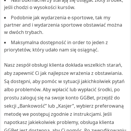
jeśli chodzi o wysokości kursów.
Podobnie jak wydarzenia e-sportowe, tak my
partner and i wydarzenia sportowe obstawiać można
w dwóch trybach.
Maksymalna dostępność in order to jeden z
priorytetów, który udało nam się osiągnąć.
Nasz zespół obsługi klienta dokłada wszelkich starań,
aby zapewnić Ci jak najlepsze wrażenia z obstawiania.
Są dostępni, aby pomóc w sytuacji jakichkolwiek pytań
albo problemów. Aby wpłacić lub wypłacić środki, po
prostu zaloguj się na swoje konto GGBet, przejdź do
sekcji „Bankowość” lub „Kasjer”, wybierz preferowaną
metodę we postępuj zgodnie z instrukcjami. Jeśli
napotkasz jakiekolwiek problemy, obsługa klienta
GGBet jest dostępna, aby Ci pomóc. Po zweryfikowaniu