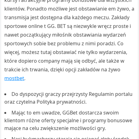
klientów. Ponadto możliwe jest obstawianie em żywo, a
transmisja jest dostępna dla każdego meczu. Zakłady
sportowe online t GG. BET są niezwykle wręcz proste i
nawet początkujący miłośnik obstawiania wydarzeń
sportowych sobie bez problemu z nimi poradzi. Co
więcej, możesz tutaj obstawiać nie tylko wydarzenia,
które dopiero company mają się odbyć, ale także w
trakcie ich trwania, dzięki opcji zakładów na żywo
mostbet
.
Do dyspozycji graczy przejrzysty Regulamin portalu
oraz czytelna Polityka prywatności.
Mając to em uwadze, GGBet dostarcza swoim
klientom różne oferty specjalne i programy bonusowe
mające na celu zwiększenie możliwości gry.
Nasi bukmacherzy starają się osiągać złoty środek,