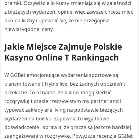
bramki. Oczywiście lo kursy zmieniają się w zależności
z bieżących wydarzeń, opinie, więc zawsze chcesz mieć
oko na liczby i upewnić się, że nie przegapisz
niewiarygodnej ceny.
Jakie Miejsce Zajmuje Polskie
Kasyno Online T Rankingach
W GGBet emocjonujące wydarzenia sportowe są
transmitowane t trybie live, bez żadnych opóźnień t
przekazie. To oznacza, że klienci mogą śledzić
rozgrywkę t czasie rzeczywistym my partner and i
typować zakłady are living na podstawie bieżących
wydarzeń na boisku. Zapewnia to wyjątkowe
doświadczenie i sprawia, że gracze są jeszcze bardziej
zaangażowani w rozgrywkę. Powyższa recenzja GGBet