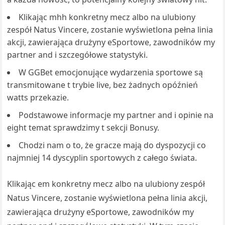
Klikając mhh konkretny mecz albo na ulubiony
zespół Natus Vincere, zostanie wyświetlona pełna linia
akcji, zawierająca drużyny eSportowe, zawodników my
partner and i szczegółowe statystyki.
W GGBet emocjonujące wydarzenia sportowe są
transmitowane t trybie live, bez żadnych opóźnień
watts przekazie.
Podstawowe informacje my partner and i opinie na
eight temat sprawdzimy t sekcji Bonusy.
Chodzi nam o to, że gracze mają do dyspozycji co
najmniej 14 dyscyplin sportowych z całego świata.
Klikając em konkretny mecz albo na ulubiony zespół
Natus Vincere, zostanie wyświetlona pełna linia akcji,
zawierająca drużyny eSportowe, zawodników my