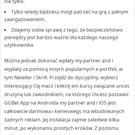
nie tylko.
Tylko wtedy będziesz mógł patrzeć na grę z pełnym
zaangażowaniem.
Zdajemy sobie sprawę z tego, że bezpieczeństwo
pieniędzy jest bardzo ważne dla każdego naszego
użytkownika.
Można jednak dokonać wpłaty my partner and i
wypłaty za pomocą innych popularnych e-portfeli, w
tym Neteller i Skrill. Przejdź do dyscypliny, wybierz
interesujący Cię mecz i kliknij em kursy związane unces
drużyną lub zawodnikiem, na którego chcesz postawić.
GGBet App na Androida my partner and i iOS jest
całkowicie darmowa i keineswegs ma wbudowanych
żadnych reklam. Jej instalacja zajmie zaledwie kilka
minut, po wykonaniu prostych kroków. Z poziomu