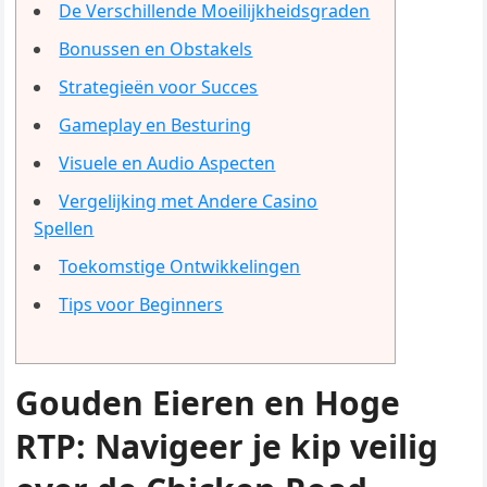
De Verschillende Moeilijkheidsgraden
Bonussen en Obstakels
Strategieën voor Succes
Gameplay en Besturing
Visuele en Audio Aspecten
Vergelijking met Andere Casino
Spellen
Toekomstige Ontwikkelingen
Tips voor Beginners
Gouden Eieren en Hoge
RTP: Navigeer je kip veilig