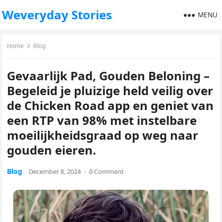
Weveryday Stories
MENU
Home
Blog
Gevaarlijk Pad, Gouden Beloning –
Begeleid je pluizige held veilig over
de Chicken Road app en geniet van
een RTP van 98% met instelbare
moeilijkheidsgraad op weg naar
gouden eieren.
Blog
December 8, 2024
·
0 Comment