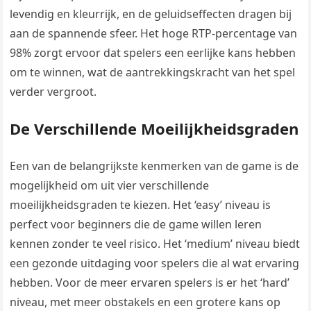
levendig en kleurrijk, en de geluidseffecten dragen bij
aan de spannende sfeer. Het hoge RTP-percentage van
98% zorgt ervoor dat spelers een eerlijke kans hebben
om te winnen, wat de aantrekkingskracht van het spel
verder vergroot.
De Verschillende Moeilijkheidsgraden
Een van de belangrijkste kenmerken van de game is de
mogelijkheid om uit vier verschillende
moeilijkheidsgraden te kiezen. Het ‘easy’ niveau is
perfect voor beginners die de game willen leren
kennen zonder te veel risico. Het ‘medium’ niveau biedt
een gezonde uitdaging voor spelers die al wat ervaring
hebben. Voor de meer ervaren spelers is er het ‘hard’
niveau, met meer obstakels en een grotere kans op