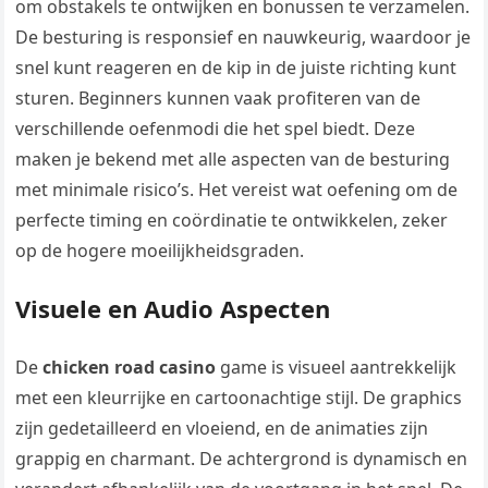
om obstakels te ontwijken en bonussen te verzamelen.
De besturing is responsief en nauwkeurig, waardoor je
snel kunt reageren en de kip in de juiste richting kunt
sturen. Beginners kunnen vaak profiteren van de
verschillende oefenmodi die het spel biedt. Deze
maken je bekend met alle aspecten van de besturing
met minimale risico’s. Het vereist wat oefening om de
perfecte timing en coördinatie te ontwikkelen, zeker
op de hogere moeilijkheidsgraden.
Visuele en Audio Aspecten
De
chicken road casino
game is visueel aantrekkelijk
met een kleurrijke en cartoonachtige stijl. De graphics
zijn gedetailleerd en vloeiend, en de animaties zijn
grappig en charmant. De achtergrond is dynamisch en