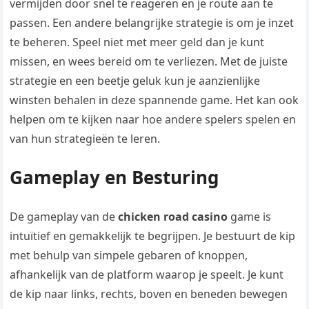
vermijden door snel te reageren en je route aan te
passen. Een andere belangrijke strategie is om je inzet
te beheren. Speel niet met meer geld dan je kunt
missen, en wees bereid om te verliezen. Met de juiste
strategie en een beetje geluk kun je aanzienlijke
winsten behalen in deze spannende game. Het kan ook
helpen om te kijken naar hoe andere spelers spelen en
van hun strategieën te leren.
Gameplay en Besturing
De gameplay van de
chicken road casino
game is
intuïtief en gemakkelijk te begrijpen. Je bestuurt de kip
met behulp van simpele gebaren of knoppen,
afhankelijk van de platform waarop je speelt. Je kunt
de kip naar links, rechts, boven en beneden bewegen