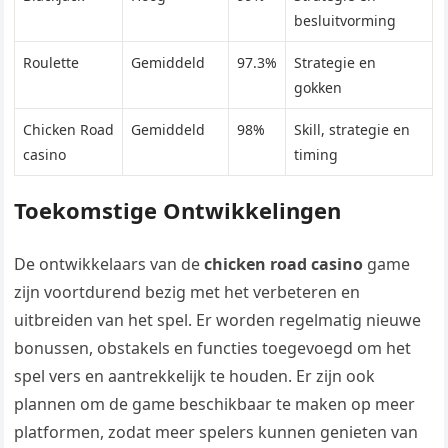
besluitvorming
Roulette
Gemiddeld
97.3%
Strategie en
gokken
Chicken Road
Gemiddeld
98%
Skill, strategie en
casino
timing
Toekomstige Ontwikkelingen
De ontwikkelaars van de
chicken road casino
game
zijn voortdurend bezig met het verbeteren en
uitbreiden van het spel. Er worden regelmatig nieuwe
bonussen, obstakels en functies toegevoegd om het
spel vers en aantrekkelijk te houden. Er zijn ook
plannen om de game beschikbaar te maken op meer
platformen, zodat meer spelers kunnen genieten van