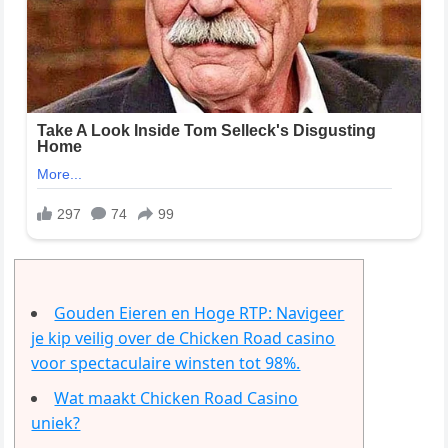
Gouden Eieren en Hoge RTP: Navigeer
je kip veilig over de Chicken Road casino
voor spectaculaire winsten tot 98%.
Wat maakt Chicken Road Casino
uniek?