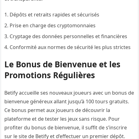
Dépôts et retraits rapides et sécurisés
Prise en charge des cryptomonnaies
Cryptage des données personnelles et financières
Conformité aux normes de sécurité les plus strictes
Le Bonus de Bienvenue et les
Promotions Régulières
Betify accueille ses nouveaux joueurs avec un bonus de
bienvenue généreux allant jusqu’à 100 tours gratuits.
Ce bonus permet aux joueurs de découvrir la
plateforme et de tester les jeux sans risque. Pour
profiter du bonus de bienvenue, il suffit de s’inscrire
sur le site de Betify et d’effectuer un premier dépôt.