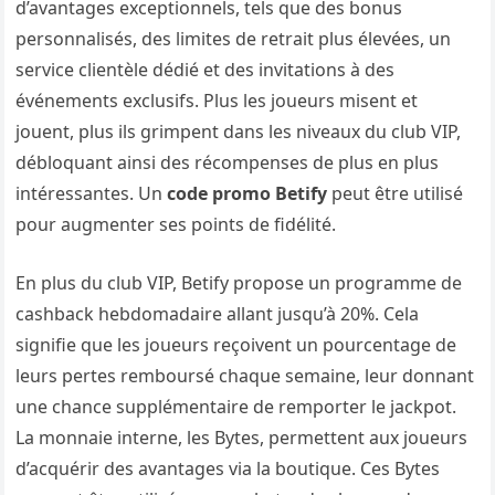
d’avantages exceptionnels, tels que des bonus
personnalisés, des limites de retrait plus élevées, un
service clientèle dédié et des invitations à des
événements exclusifs. Plus les joueurs misent et
jouent, plus ils grimpent dans les niveaux du club VIP,
débloquant ainsi des récompenses de plus en plus
intéressantes. Un
code promo Betify
peut être utilisé
pour augmenter ses points de fidélité.
En plus du club VIP, Betify propose un programme de
cashback hebdomadaire allant jusqu’à 20%. Cela
signifie que les joueurs reçoivent un pourcentage de
leurs pertes remboursé chaque semaine, leur donnant
une chance supplémentaire de remporter le jackpot.
La monnaie interne, les Bytes, permettent aux joueurs
d’acquérir des avantages via la boutique. Ces Bytes