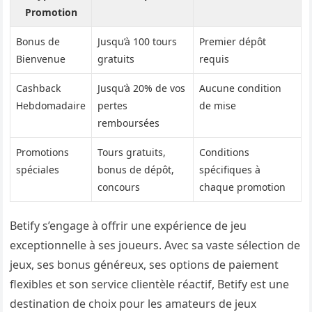
Promotion
Bonus de
Jusqu’à 100 tours
Premier dépôt
Bienvenue
gratuits
requis
Cashback
Jusqu’à 20% de vos
Aucune condition
Hebdomadaire
pertes
de mise
remboursées
Promotions
Tours gratuits,
Conditions
spéciales
bonus de dépôt,
spécifiques à
concours
chaque promotion
Betify s’engage à offrir une expérience de jeu
exceptionnelle à ses joueurs. Avec sa vaste sélection de
jeux, ses bonus généreux, ses options de paiement
flexibles et son service clientèle réactif, Betify est une
destination de choix pour les amateurs de jeux