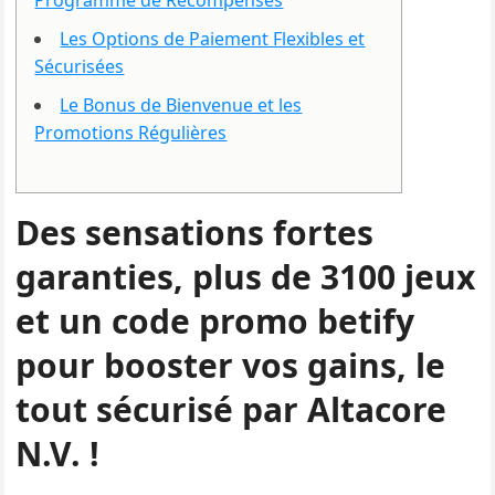
Programme de Récompenses
Les Options de Paiement Flexibles et
Sécurisées
Le Bonus de Bienvenue et les
Promotions Régulières
Des sensations fortes
garanties, plus de 3100 jeux
et un code promo betify
pour booster vos gains, le
tout sécurisé par Altacore
N.V. !