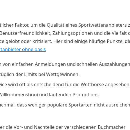
licher Faktor, um die Qualität eines Sportwettenanbieters 
Benutzerfreundlichkeit, Zahlungsoptionen und die Vielfalt 
gelobt oder kritisiert. Hier sind einige häufige Punkte, di
tanbieter ohne oasis
en von einfachen Anmeldungen und schnellen Auszahlungen
üglich der Limits bei Wettgewinnen.
vice wird oft als entscheidend für die Wettbörse angesehen
 Willkommensboni und laufenden Promotions.
chmal, dass weniger populäre Sportarten nicht ausreiche
er die Vor- und Nachteile der verschiedenen Buchmacher