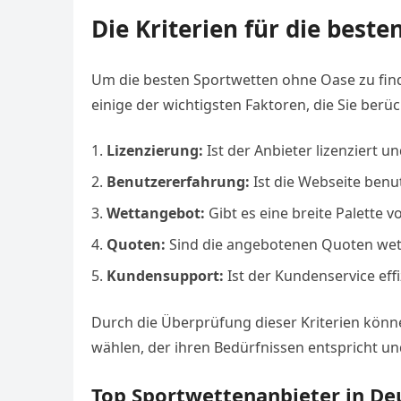
Die Kriterien für die best
Um die besten Sportwetten ohne Oase zu find
einige der wichtigsten Faktoren, die Sie berüc
Lizenzierung:
Ist der Anbieter lizenziert u
Benutzererfahrung:
Ist die Webseite benut
Wettangebot:
Gibt es eine breite Palette 
Quoten:
Sind die angebotenen Quoten we
Kundensupport:
Ist der Kundenservice effi
Durch die Überprüfung dieser Kriterien könne
wählen, der ihren Bedürfnissen entspricht un
Top Sportwettenanbieter in De