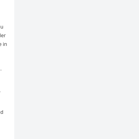
zu
der
e in
.
.
nd