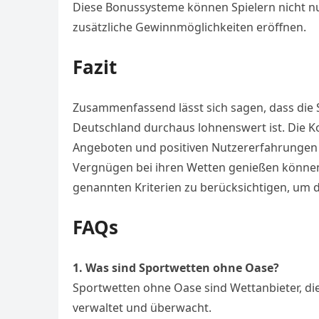
Diese Bonussysteme können Spielern nicht nu
zusätzliche Gewinnmöglichkeiten eröffnen.
Fazit
Zusammenfassend lässt sich sagen, dass die
Deutschland durchaus lohnenswert ist. Die K
Angeboten und positiven Nutzererfahrungen ste
Vergnügen bei ihren Wetten genießen können. 
genannten Kriterien zu berücksichtigen, um d
FAQs
1. Was sind Sportwetten ohne Oase?
Sportwetten ohne Oase sind Wettanbieter, die
verwaltet und überwacht.