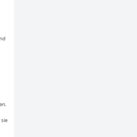
und
en.
 sie