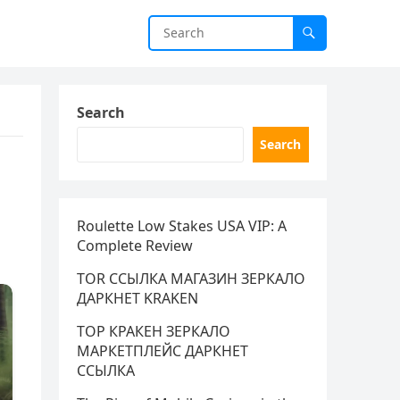
Search
Search
Roulette Low Stakes USA VIP: A
Complete Review
TOR ССЫЛКА МАГАЗИН ЗЕРКАЛО
ДАРКНЕТ KRAKEN
ТОР КРАКЕН ЗЕРКАЛО
МАРКЕТПЛЕЙС ДАРКНЕТ
ССЫЛКА