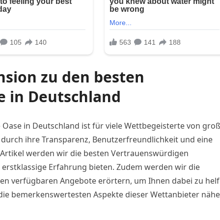
sion zu den besten
 in Deutschland
Oase in Deutschland ist für viele Wettbegeisterte von gro
 durch ihre Transparenz, Benutzerfreundlichkeit und eine
 Artikel werden wir die besten Vertrauenswürdigen
e erstklassige Erfahrung bieten. Zudem werden wir die
en verfügbaren Angebote erörtern, um Ihnen dabei zu helf
s die bemerkenswertesten Aspekte dieser Wettanbieter nähe