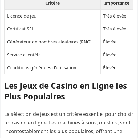
Critère
Importance
Licence de jeu
Très élevée
Certificat SSL
Très élevée
Générateur de nombres aléatoires (RNG)
Élevée
Service clientèle
Élevée
Conditions générales d’utilisation
Élevée
Les Jeux de Casino en Ligne les
Plus Populaires
La sélection de jeux est un critère essentiel pour choisir
un casino en ligne. Les machines à sous, ou slots, sont
incontestablement les plus populaires, offrant une