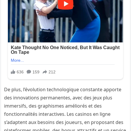
De plus, l’évolution technologique constante apporte
des innovations permanentes, avec des jeux plus
immersifs, des graphismes améliorés et des
fonctionnalités interactives. Les casinos en ligne
s’adaptent aux besoins des joueurs, en proposant des
plateformes mobiles, des bonus attractifs et un service