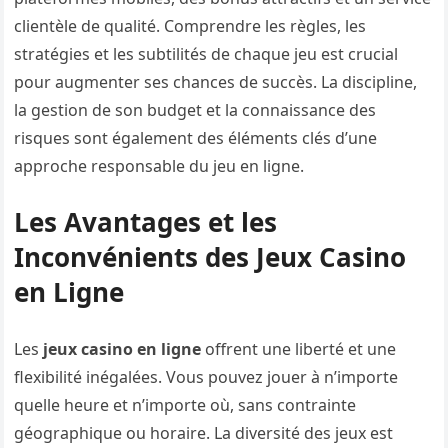
clientèle de qualité. Comprendre les règles, les
stratégies et les subtilités de chaque jeu est crucial
pour augmenter ses chances de succès. La discipline,
la gestion de son budget et la connaissance des
risques sont également des éléments clés d’une
approche responsable du jeu en ligne.
Les Avantages et les
Inconvénients des Jeux Casino
en Ligne
Les
jeux casino en ligne
offrent une liberté et une
flexibilité inégalées. Vous pouvez jouer à n’importe
quelle heure et n’importe où, sans contrainte
géographique ou horaire. La diversité des jeux est