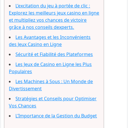
L’excitation du jeu à portée de clic :
Explorez les meilleurs jeux casino en ligne
et multipliez vos chances de victoire
grâce à nos conseils dexperts.
Les Avantages et les Inconvénients
des Jeux Casino en Ligne
Sécurité et Fiabilité des Plateformes
Les Jeux de Casino en Ligne les Plus
Populaires
Les Machines à Sous : Un Monde de
Divertissement
Stratégies et Conseils pour Optimiser
Vos Chances
L’Importance de la Gestion du Budget