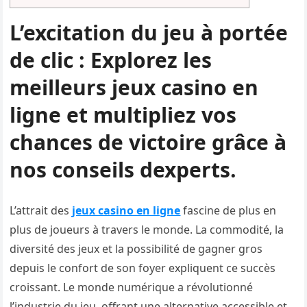
L’excitation du jeu à portée
de clic : Explorez les
meilleurs jeux casino en
ligne et multipliez vos
chances de victoire grâce à
nos conseils dexperts.
L’attrait des
jeux casino en ligne
fascine de plus en
plus de joueurs à travers le monde. La commodité, la
diversité des jeux et la possibilité de gagner gros
depuis le confort de son foyer expliquent ce succès
croissant. Le monde numérique a révolutionné
l’industrie du jeu, offrant une alternative accessible et