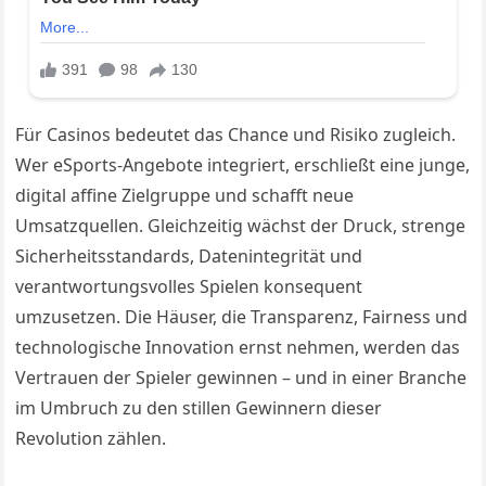
Für Casinos bedeutet das Chance und Risiko zugleich.
Wer eSports-Angebote integriert, erschließt eine junge,
digital affine Zielgruppe und schafft neue
Umsatzquellen. Gleichzeitig wächst der Druck, strenge
Sicherheitsstandards, Datenintegrität und
verantwortungsvolles Spielen konsequent
umzusetzen. Die Häuser, die Transparenz, Fairness und
technologische Innovation ernst nehmen, werden das
Vertrauen der Spieler gewinnen – und in einer Branche
im Umbruch zu den stillen Gewinnern dieser
Revolution zählen.