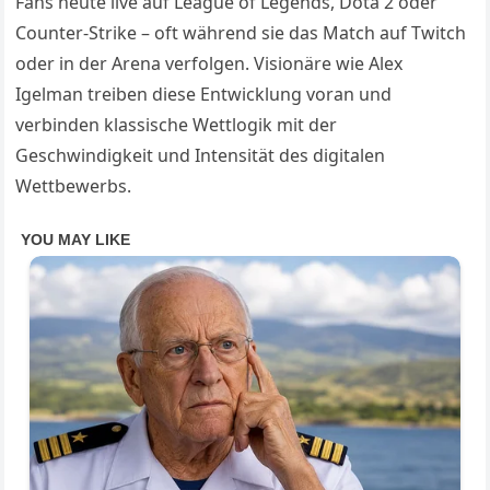
Fans heute live auf League of Legends, Dota 2 oder
Counter-Strike – oft während sie das Match auf Twitch
oder in der Arena verfolgen. Visionäre wie Alex
Igelman treiben diese Entwicklung voran und
verbinden klassische Wettlogik mit der
Geschwindigkeit und Intensität des digitalen
Wettbewerbs.