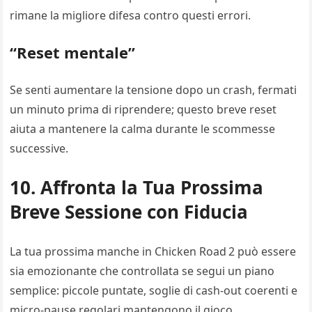
rimane la migliore difesa contro questi errori.
“Reset mentale”
Se senti aumentare la tensione dopo un crash, fermati
un minuto prima di riprendere; questo breve reset
aiuta a mantenere la calma durante le scommesse
successive.
10. Affronta la Tua Prossima
Breve Sessione con Fiducia
La tua prossima manche in Chicken Road 2 può essere
sia emozionante che controllata se segui un piano
semplice: piccole puntate, soglie di cash‑out coerenti e
micro‑pause regolari mantengono il gioco