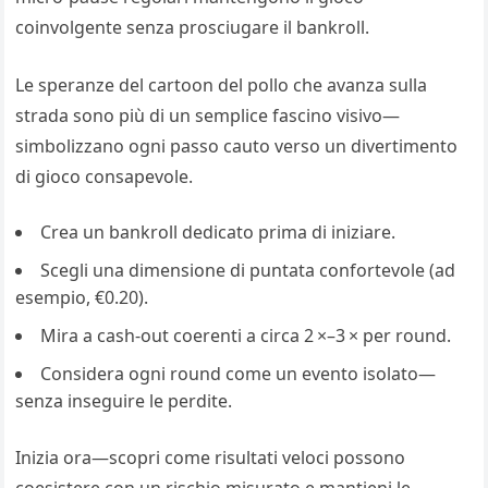
coinvolgente senza prosciugare il bankroll.
Le speranze del cartoon del pollo che avanza sulla
strada sono più di un semplice fascino visivo—
simbolizzano ogni passo cauto verso un divertimento
di gioco consapevole.
Crea un bankroll dedicato prima di iniziare.
Scegli una dimensione di puntata confortevole (ad
esempio, €0.20).
Mira a cash‑out coerenti a circa 2 ×–3 × per round.
Considera ogni round come un evento isolato—
senza inseguire le perdite.
Inizia ora—scopri come risultati veloci possono
coesistere con un rischio misurato e mantieni le