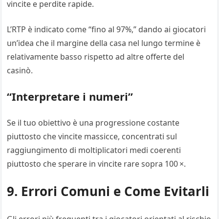
vincite e perdite rapide.
L’RTP è indicato come “fino al 97%,” dando ai giocatori
un’idea che il margine della casa nel lungo termine è
relativamente basso rispetto ad altre offerte del
casinò.
“Interpretare i numeri”
Se il tuo obiettivo è una progressione costante
piuttosto che vincite massicce, concentrati sul
raggiungimento di moltiplicatori medi coerenti
piuttosto che sperare in vincite rare sopra 100 ×.
9. Errori Comuni e Come Evitarli
Gli errori più frequenti tra i giocatori orientati al rischio