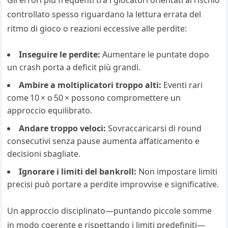
controllato spesso riguardano la lettura errata del
ritmo di gioco o reazioni eccessive alle perdite:
Inseguire le perdite:
Aumentare le puntate dopo
un crash porta a deficit più grandi.
Ambire a moltiplicatori troppo alti:
Eventi rari
come 10 × o 50 × possono compromettere un
approccio equilibrato.
Andare troppo veloci:
Sovraccaricarsi di round
consecutivi senza pause aumenta affaticamento e
decisioni sbagliate.
Ignorare i limiti del bankroll:
Non impostare limiti
precisi può portare a perdite improvvise e significative.
Un approccio disciplinato—puntando piccole somme
in modo coerente e rispettando i limiti predefiniti—