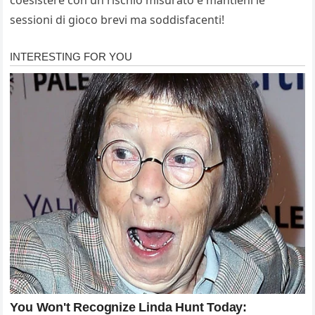
sessioni di gioco brevi ma soddisfacenti!