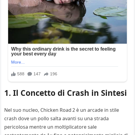
1. Il Concetto di Crash in Sintesi
Nel suo nucleo, Chicken Road 2 è un arcade in stile
crash dove un pollo salta avanti su una strada
pericolosa mentre un moltiplicatore sale