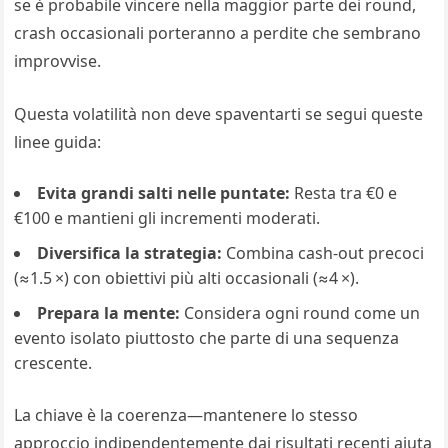
se è probabile vincere nella maggior parte dei round,
crash occasionali porteranno a perdite che sembrano
improvvise.
Questa volatilità non deve spaventarti se segui queste
linee guida:
Evita grandi salti nelle puntate:
Resta tra €0 e
€100 e mantieni gli incrementi moderati.
Diversifica la strategia:
Combina cash‑out precoci
(≈1.5 ×) con obiettivi più alti occasionali (≈4 ×).
Prepara la mente:
Considera ogni round come un
evento isolato piuttosto che parte di una sequenza
crescente.
La chiave è la coerenza—mantenere lo stesso
approccio indipendentemente dai risultati recenti aiuta