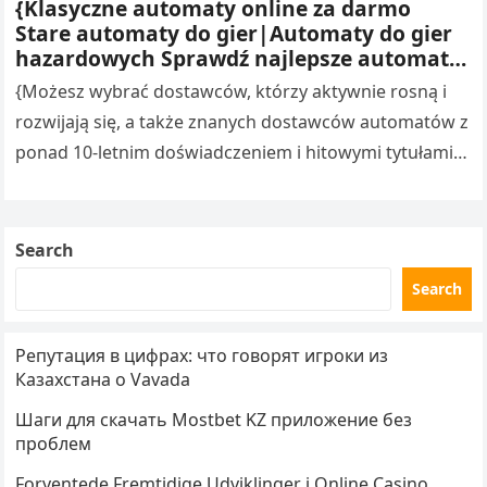
automaty gra za darmo】|Gry hazardowe
{Klasyczne automaty online za darmo
za darmo Graj darmowe automaty bez
Stare automaty do gier|Automaty do gier
rejestracji|Darmowe Gry Hazardowe,
hazardowych Sprawdź najlepsze automaty
Najlepsze Sloty}
online|Gry Hazardowe za Darmo na
{Możesz wybrać dostawców, którzy aktywnie rosną i
SlotsUp Bez Rejestracji|Najlepsze
rozwijają się, a także znanych dostawców automatów z
automaty online w polskich kasynach
ponad 10-letnim doświadczeniem i hitowymi tytułami.
2025|ranking najlepszych slotów
online|Darmowe automaty do gry bez
Aby ułatwić wyszukiwanie slotów, wdrożyliśmy
rejestracji online|Darmowe Automaty Bez
system…
Rejestracji|Najlepsze Sloty Online【Top
Search
automaty gra za darmo】|Gry hazardowe
za darmo Graj darmowe automaty bez
Search
rejestracji|Darmowe Gry Hazardowe,
Najlepsze Sloty}
Репутация в цифрах: что говорят игроки из
Казахстана о Vavada
Шаги для скачать Mostbet KZ приложение без
проблем
Forventede Fremtidige Udviklinger i Online Casino