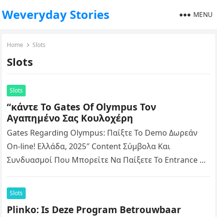
Weveryday Stories
MENU
Home
Slots
Slots
Slots
“κάντε Το Gates Of Olympus Τον
Αγαπημένο Σας Κουλοχέρη
Gates Regarding Olympus: Παίξτε Το Demo Δωρεάν
On-line! Ελλάδα, 2025″ Content Σύμβολα Και
Συνδυασμοί Που Μπορείτε Να Παίξετε Το Entrance Of
Olympus; Gates Regarding Olympus: Αξιολόγηση Του…
Slots
Plinko: Is Deze Program Betrouwbaar