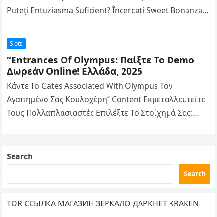
Puteți Entuziasma Suficient? Încercați Sweet Bonanza®
La Un Cazinou Licențiat Caracteristici…
Slots
“Entrances Of Olympus: Παίξτε Το Demo
Δωρεάν Online! Ελλάδα, 2025
Κάντε Το Gates Associated With Olympus Τον
Αγαπημένο Σας Κουλοχέρη” Content Εκμεταλλευτείτε
Τους Πολλαπλασιαστές Επιλέξτε Το Στοίχημά Σας:
Μπόνους Και Ειδικά Χαρακτηριστικά Του Gates Of
Olympus “Entrances…
Search
Search
TOR ССЫЛКА МАГАЗИН ЗЕРКАЛО ДАРКНЕТ KRAKEN