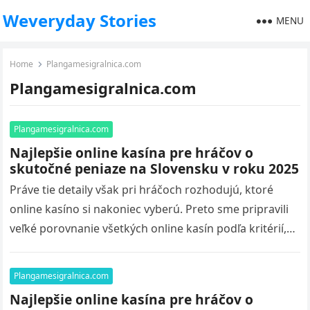
Weveryday Stories
MENU
Home
Plangamesigralnica.com
Plangamesigralnica.com
Plangamesigralnica.com
Najlepšie online kasína pre hráčov o
skutočné peniaze na Slovensku v roku 2025
Práve tie detaily však pri hráčoch rozhodujú, ktoré
online kasíno si nakoniec vyberú. Preto sme pripravili
veľké porovnanie všetkých online kasín podľa kritérií,
ktoré by mal sledovať…
Plangamesigralnica.com
Najlepšie online kasína pre hráčov o