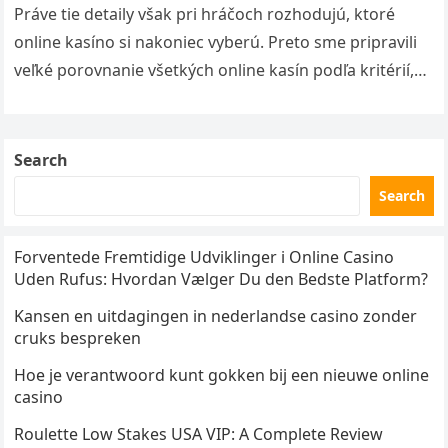
Práve tie detaily však pri hráčoch rozhodujú, ktoré
online kasíno si nakoniec vyberú. Preto sme pripravili
veľké porovnanie všetkých online kasín podľa kritérií,
ktoré by mal sledovať…
Search
Search
Forventede Fremtidige Udviklinger i Online Casino
Uden Rufus: Hvordan Vælger Du den Bedste Platform?
Kansen en uitdagingen in nederlandse casino zonder
cruks bespreken
Hoe je verantwoord kunt gokken bij een nieuwe online
casino
Roulette Low Stakes USA VIP: A Complete Review