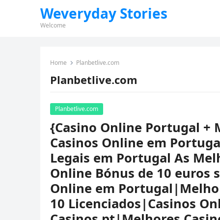
Weveryday Stories
Welcome
Home
Planbetlive.com
Planbetlive.com
Planbetlive.com
{Casino Online Portugal + 
Casinos Online em Portuga
Legais em Portugal As Mel
Online Bónus de 10 euros 
Online em Portugal|Melhor
10 Licenciados|Casinos On
Casinos pt|Melhores Casin