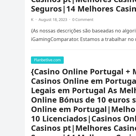
Seguros|14 Melhores Casin
K
·
August 18, 2023
·
0 Comment
{As nossas descrições são baseadas no algori
iGamingComparator. Estamos a trabalhar no m
Planbetlive.com
{Casino Online Portugal + 
Casinos Online em Portuga
Legais em Portugal As Mel
Online Bónus de 10 euros 
Online em Portugal|Melhor
10 Licenciados|Casinos On
Casinos pt|Melhores Casin