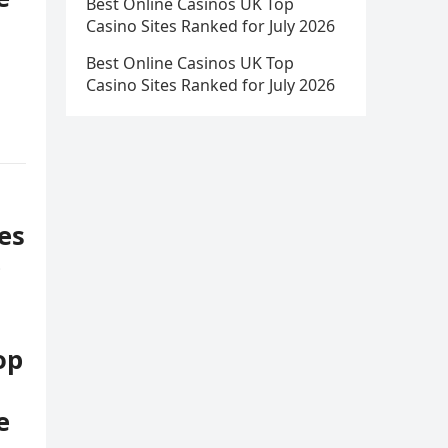
Best Online Casinos UK Top
Casino Sites Ranked for July 2026
Best Online Casinos UK Top
Casino Sites Ranked for July 2026
es
e
op
e