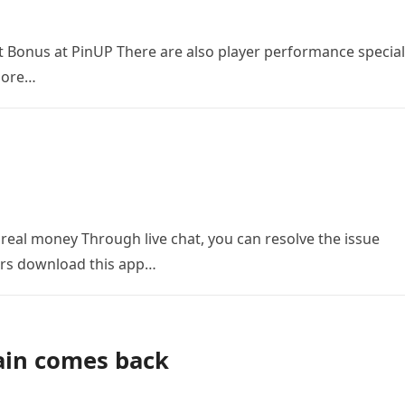
Bonus at PinUP There are also player performance special
 more…
 real money Through live chat, you can resolve the issue
ers download this app…
ain comes back