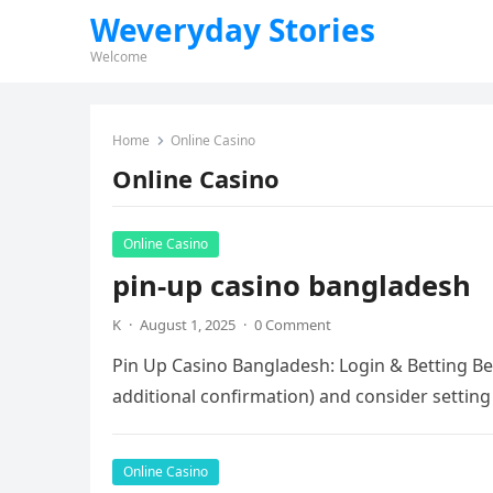
Weveryday Stories
Welcome
Home
Online Casino
Online Casino
Online Casino
pin-up casino bangladesh
K
·
August 1, 2025
·
0 Comment
Pin Up Casino Bangladesh: Login & Betting Befo
additional confirmation) and consider setting
Online Casino