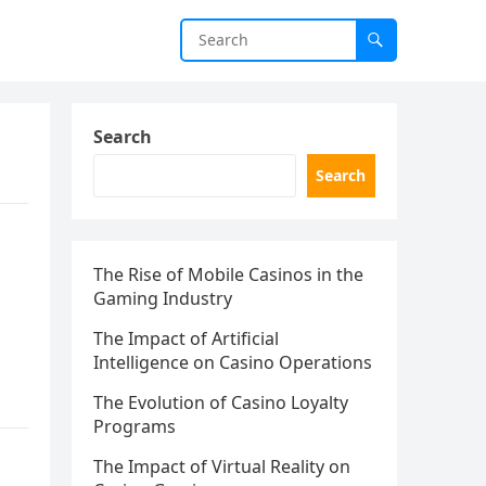
Search
Search
The Rise of Mobile Casinos in the
Gaming Industry
The Impact of Artificial
Intelligence on Casino Operations
The Evolution of Casino Loyalty
Programs
The Impact of Virtual Reality on