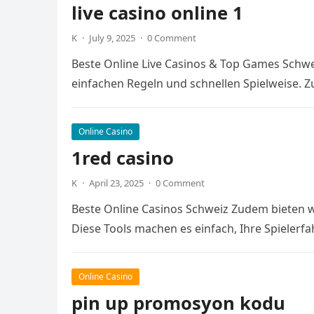
live casino online 1
K
·
July 9, 2025
·
0 Comment
Beste Online Live Casinos & Top Games Schwei
einfachen Regeln und schnellen Spielweise. 
Online Casino
1red casino
K
·
April 23, 2025
·
0 Comment
Beste Online Casinos Schweiz Zudem bieten w
Diese Tools machen es einfach, Ihre Spieler
Online Casino
pin up promosyon kodu