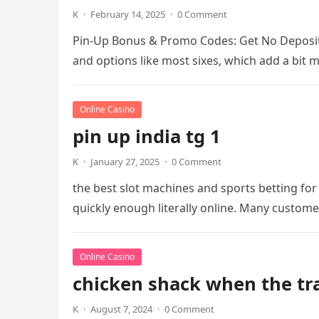
K
·
February 14, 2025
·
0 Comment
Pin-Up Bonus & Promo Codes: Get No Deposit 
and options like most sixes, which add a bit
Online Casino
pin up india tg 1
K
·
January 27, 2025
·
0 Comment
the best slot machines and sports betting for
quickly enough literally online. Many custom
Online Casino
chicken shack when the tr
K
·
August 7, 2024
·
0 Comment