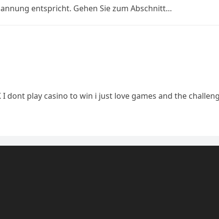
pannung entspricht. Gehen Sie zum Abschnitt…
K I dont play casino to win i just love games and the challen