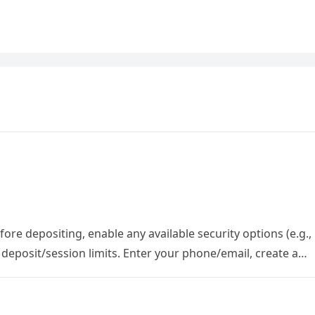
re depositing, enable any available security options (e.g.,
 deposit/session limits. Enter your phone/email, create a…