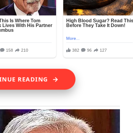
→
INUE READING