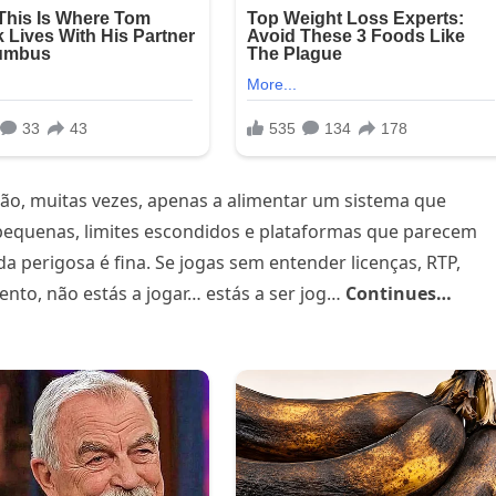
ão, muitas vezes, apenas a alimentar um sistema que
pequenas, limites escondidos e plataformas que parecem
da perigosa é fina. Se jogas sem entender licenças, RTP,
ento, não estás a jogar… estás a ser jog…
Continues…