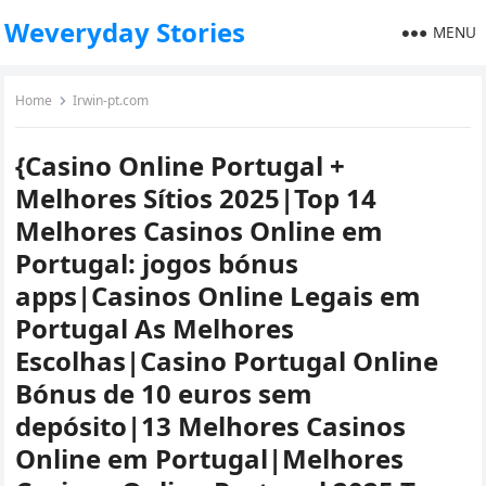
Weveryday Stories
MENU
Home
Irwin-pt.com
{Casino Online Portugal +
Melhores Sítios 2025|Top 14
Melhores Casinos Online em
Portugal: jogos bónus
apps|Casinos Online Legais em
Portugal As Melhores
Escolhas|Casino Portugal Online
Bónus de 10 euros sem
depósito|13 Melhores Casinos
Online em Portugal|Melhores