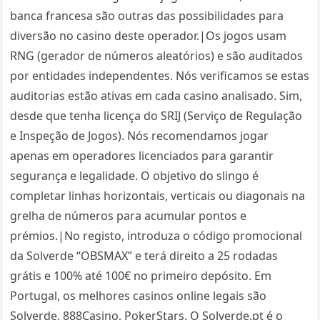
banca francesa são outras das possibilidades para
diversão no casino deste operador.|Os jogos usam
RNG (gerador de números aleatórios) e são auditados
por entidades independentes. Nós verificamos se estas
auditorias estão ativas em cada casino analisado. Sim,
desde que tenha licença do SRIJ (Serviço de Regulação
e Inspeção de Jogos). Nós recomendamos jogar
apenas em operadores licenciados para garantir
segurança e legalidade. O objetivo do slingo é
completar linhas horizontais, verticais ou diagonais na
grelha de números para acumular pontos e
prémios.|No registo, introduza o código promocional
da Solverde “OBSMAX” e terá direito a 25 rodadas
grátis e 100% até 100€ no primeiro depósito. Em
Portugal, os melhores casinos online legais são
Solverde, 888Casino, PokerStars. O Solverde.pt é o