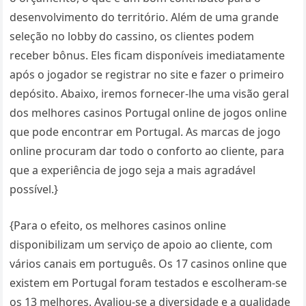
desenvolvimento do território. Além de uma grande
seleção no lobby do cassino, os clientes podem
receber bônus. Eles ficam disponíveis imediatamente
após o jogador se registrar no site e fazer o primeiro
depósito. Abaixo, iremos fornecer-lhe uma visão geral
dos melhores casinos Portugal online de jogos online
que pode encontrar em Portugal. As marcas de jogo
online procuram dar todo o conforto ao cliente, para
que a experiência de jogo seja a mais agradável
possível.}
{Para o efeito, os melhores casinos online
disponibilizam um serviço de apoio ao cliente, com
vários canais em português. Os 17 casinos online que
existem em Portugal foram testados e escolheram-se
os 13 melhores. Avaliou-se a diversidade e a qualidade