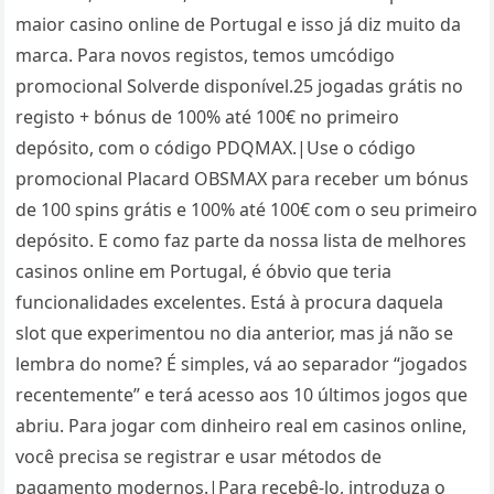
maior casino online de Portugal e isso já diz muito da
marca. Para novos registos, temos umcódigo
promocional Solverde disponível.25 jogadas grátis no
registo + bónus de 100% até 100€ no primeiro
depósito, com o código PDQMAX.|Use o código
promocional Placard OBSMAX para receber um bónus
de 100 spins grátis e 100% até 100€ com o seu primeiro
depósito. E como faz parte da nossa lista de melhores
casinos online em Portugal, é óbvio que teria
funcionalidades excelentes. Está à procura daquela
slot que experimentou no dia anterior, mas já não se
lembra do nome? É simples, vá ao separador “jogados
recentemente” e terá acesso aos 10 últimos jogos que
abriu. Para jogar com dinheiro real em casinos online,
você precisa se registrar e usar métodos de
pagamento modernos.|Para recebê-lo, introduza o