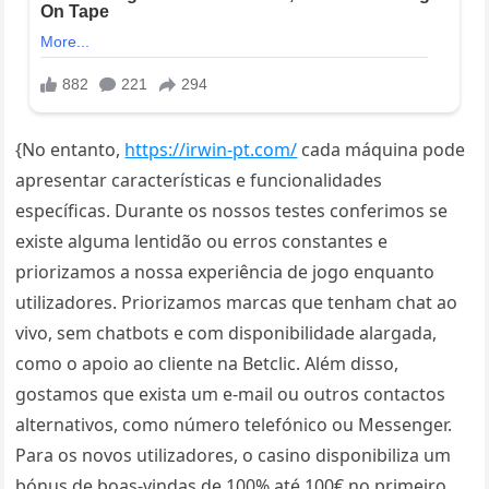
{No entanto,
https://irwin-pt.com/
cada máquina pode
apresentar características e funcionalidades
específicas. Durante os nossos testes conferimos se
existe alguma lentidão ou erros constantes e
priorizamos a nossa experiência de jogo enquanto
utilizadores. Priorizamos marcas que tenham chat ao
vivo, sem chatbots e com disponibilidade alargada,
como o apoio ao cliente na Betclic. Além disso,
gostamos que exista um e-mail ou outros contactos
alternativos, como número telefónico ou Messenger.
Para os novos utilizadores, o casino disponibiliza um
bónus de boas-vindas de 100% até 100€ no primeiro