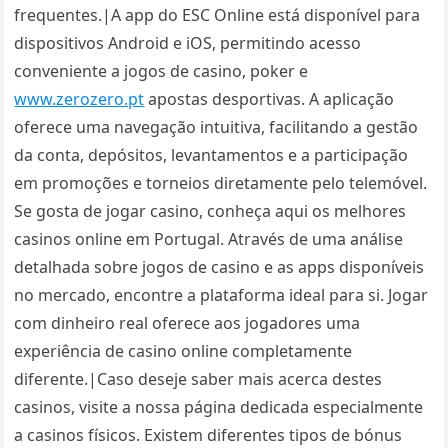
frequentes.|A app do ESC Online está disponível para
dispositivos Android e iOS, permitindo acesso
conveniente a jogos de casino, poker e
www.zerozero.pt
apostas desportivas. A aplicação
oferece uma navegação intuitiva, facilitando a gestão
da conta, depósitos, levantamentos e a participação
em promoções e torneios diretamente pelo telemóvel.
Se gosta de jogar casino, conheça aqui os melhores
casinos online em Portugal. Através de uma análise
detalhada sobre jogos de casino e as apps disponíveis
no mercado, encontre a plataforma ideal para si. Jogar
com dinheiro real oferece aos jogadores uma
experiência de casino online completamente
diferente.|Caso deseje saber mais acerca destes
casinos, visite a nossa página dedicada especialmente
a casinos físicos. Existem diferentes tipos de bónus