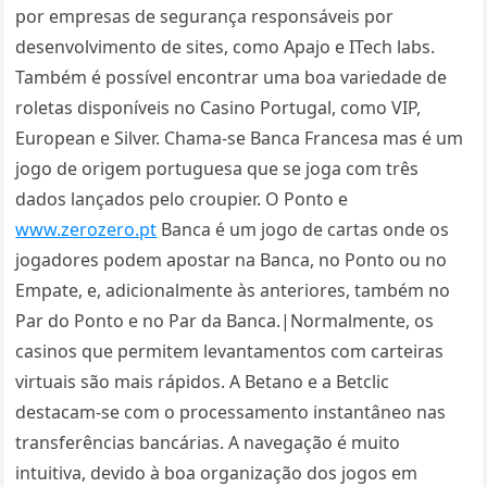
por empresas de segurança responsáveis por
desenvolvimento de sites, como Apajo e ITech labs.
Também é possível encontrar uma boa variedade de
roletas disponíveis no Casino Portugal, como VIP,
European e Silver. Chama-se Banca Francesa mas é um
jogo de origem portuguesa que se joga com três
dados lançados pelo croupier. O Ponto e
www.zerozero.pt
Banca é um jogo de cartas onde os
jogadores podem apostar na Banca, no Ponto ou no
Empate, e, adicionalmente às anteriores, também no
Par do Ponto e no Par da Banca.|Normalmente, os
casinos que permitem levantamentos com carteiras
virtuais são mais rápidos. A Betano e a Betclic
destacam-se com o processamento instantâneo nas
transferências bancárias. A navegação é muito
intuitiva, devido à boa organização dos jogos em