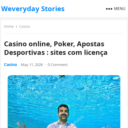
Weveryday Stories
MENU
Home
Casino
Casino online, Poker, Apostas
Desportivas : sites com licença
Casino
May 11, 2026
·
0 Comment