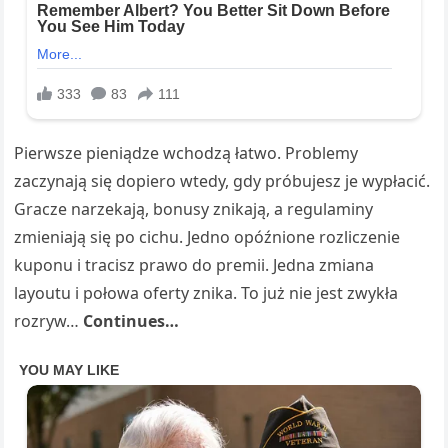
Pierwsze pieniądze wchodzą łatwo. Problemy
zaczynają się dopiero wtedy, gdy próbujesz je wypłacić.
Gracze narzekają, bonusy znikają, a regulaminy
zmieniają się po cichu. Jedno opóźnione rozliczenie
kuponu i tracisz prawo do premii. Jedna zmiana
layoutu i połowa oferty znika. To już nie jest zwykła
rozryw…
Continues…