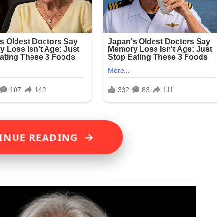
→
INUE READING