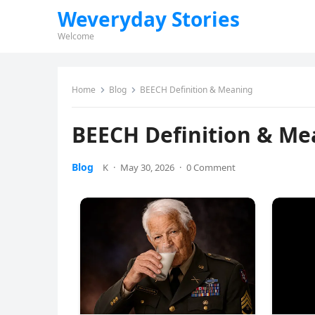
Weveryday Stories
Welcome
Home
Blog
BEECH Definition & Meaning
BEECH Definition & Me
Blog
K
·
May 30, 2026
·
0 Comment