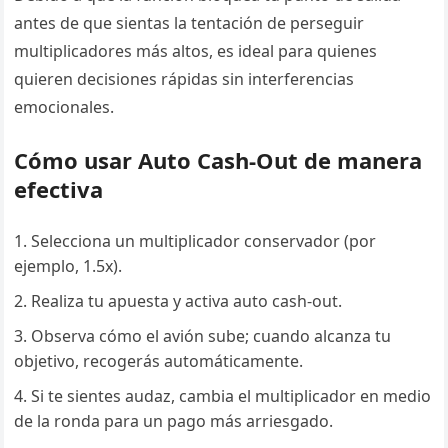
antes de que sientas la tentación de perseguir
multiplicadores más altos, es ideal para quienes
quieren decisiones rápidas sin interferencias
emocionales.
Cómo usar Auto Cash‑Out de manera
efectiva
Selecciona un multiplicador conservador (por
ejemplo, 1.5x).
Realiza tu apuesta y activa auto cash‑out.
Observa cómo el avión sube; cuando alcanza tu
objetivo, recogerás automáticamente.
Si te sientes audaz, cambia el multiplicador en medio
de la ronda para un pago más arriesgado.