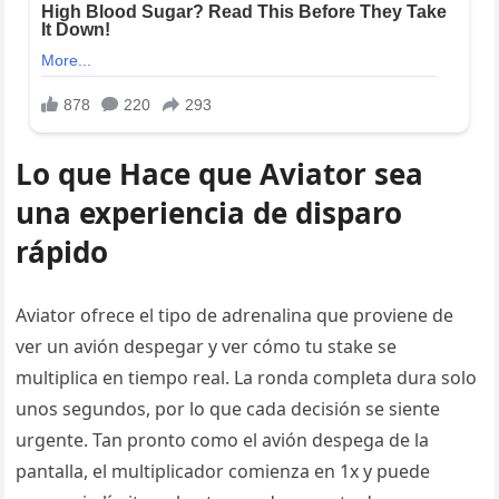
Lo que Hace que Aviator sea
una experiencia de disparo
rápido
Aviator ofrece el tipo de adrenalina que proviene de
ver un avión despegar y ver cómo tu stake se
multiplica en tiempo real. La ronda completa dura solo
unos segundos, por lo que cada decisión se siente
urgente. Tan pronto como el avión despega de la
pantalla, el multiplicador comienza en 1x y puede