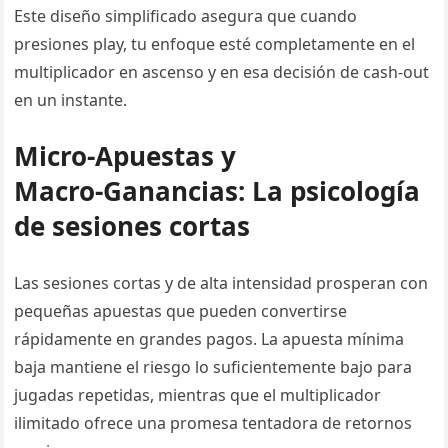
Este diseño simplificado asegura que cuando
presiones play, tu enfoque esté completamente en el
multiplicador en ascenso y en esa decisión de cash‑out
en un instante.
Micro‑Apuestas y
Macro‑Ganancias: La psicología
de sesiones cortas
Las sesiones cortas y de alta intensidad prosperan con
pequeñas apuestas que pueden convertirse
rápidamente en grandes pagos. La apuesta mínima
baja mantiene el riesgo lo suficientemente bajo para
jugadas repetidas, mientras que el multiplicador
ilimitado ofrece una promesa tentadora de retornos