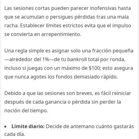
Las sesiones cortas pueden parecer inofensivas hasta
que se acumulan o persigues pérdidas tras una mala
racha. Establecer límites estrictos evita que el impulso
se convierta en arrepentimiento.
Una regla simple es asignar solo una fracción pequeña
—alrededor del 1%—de tu bankroll total por ronda,
incluso si juegas con un máximo de $100; esto asegura
que nunca agotes los fondos demasiado rápido.
Debido a que las sesiones son breves, es fácil reiniciar
después de cada ganancia o pérdida sin perder la
noción del tiempo.
Límite diario:
Decide de antemano cuánto gastarás
cada día.