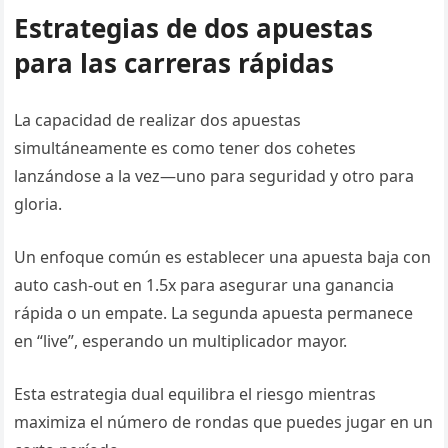
Estrategias de dos apuestas
para las carreras rápidas
La capacidad de realizar dos apuestas
simultáneamente es como tener dos cohetes
lanzándose a la vez—uno para seguridad y otro para
gloria.
Un enfoque común es establecer una apuesta baja con
auto cash‑out en 1.5x para asegurar una ganancia
rápida o un empate. La segunda apuesta permanece
en “live”, esperando un multiplicador mayor.
Esta estrategia dual equilibra el riesgo mientras
maximiza el número de rondas que puedes jugar en un