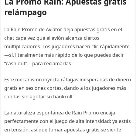
La Promo Rain: Apuestas gratis
relámpago
La Rain Promo de Aviator deja apuestas gratis en el
chat cada vez que el avión alcanza ciertos
multiplicadores. Los jugadores hacen clic rápidamente
—sí, literalmente más rápido de lo que puedes decir
“cash out”—para reclamarlas.
Este mecanismo inyecta ráfagas inesperadas de dinero
gratis en sesiones cortas, dando a los jugadores más
rondas sin agotar su bankroll.
La naturaleza espontánea de Rain Promo encaja
perfectamente con el juego de alta intensidad: ya estás
en tensión, así que tomar apuestas gratis se siente