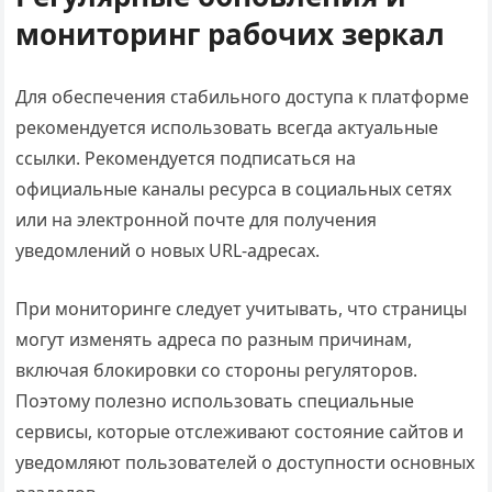
мониторинг рабочих зеркал
Для обеспечения стабильного доступа к платформе
рекомендуется использовать всегда актуальные
ссылки. Рекомендуется подписаться на
официальные каналы ресурса в социальных сетях
или на электронной почте для получения
уведомлений о новых URL-адресах.
При мониторинге следует учитывать, что страницы
могут изменять адреса по разным причинам,
включая блокировки со стороны регуляторов.
Поэтому полезно использовать специальные
сервисы, которые отслеживают состояние сайтов и
уведомляют пользователей о доступности основных