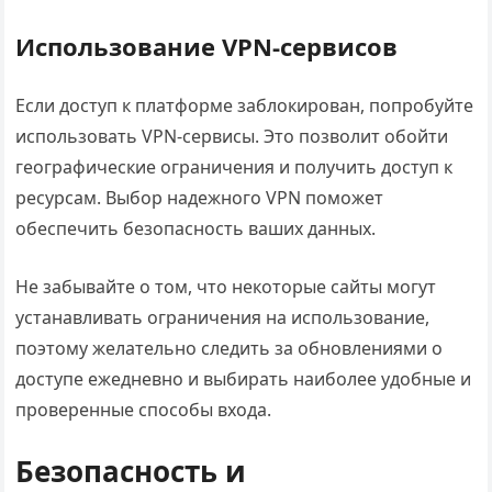
Использование VPN-сервисов
Если доступ к платформе заблокирован, попробуйте
использовать VPN-сервисы. Это позволит обойти
географические ограничения и получить доступ к
ресурсам. Выбор надежного VPN поможет
обеспечить безопасность ваших данных.
Не забывайте о том, что некоторые сайты могут
устанавливать ограничения на использование,
поэтому желательно следить за обновлениями о
доступе ежедневно и выбирать наиболее удобные и
проверенные способы входа.
Безопасность и