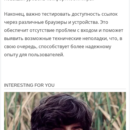
Наконец, важно тестировать доступность ссылок
через различные браузеры и устройства. Это
обеспечит отсутствие проблем с входом и поможет
выявить возможные технические неполадки, что, в
свою очередь, способствует более надежному
опыту для пользователей.