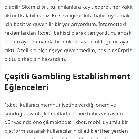
olabilir. Sitemizi sık kullanılanlara kayıt ederek her vakit
aktüel kalabilirsiniz. En sevdiğim slota bahis oynamak
için basit ve güvenilir bir yer arıyordum. İnternetteki
reklamlardan 1xbet’i bahisçi olarak tanıyordum, ancak
bunun aynı zamanda bir online casino olduğu ortaya
çıktı. Özellikle hiçbir şeye güvenmedim, hoş bir sürpriz
oldu, birkaç bin kazandım.
Çeşitli Gambling Establishment
Eğlenceleri
1xbet, kullanıcı memnuniyetine verdiği önem ve
sunduğu avantajlı fırsatlarla online bahis ve casino
dünyasında öne çıkmaktadır. 1xbet, mobil uyumlu bir
platform sunarak kullanıcıların diledikleri her yerden