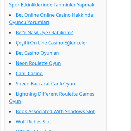
Spor Etki̇nli̇kleri̇nde Tahmi̇nler Yapmak
Bet Online Online Casino Hakkında
Oyuncu Yorumları
Bet’e Nasıl Üye Olabilirim?
Çeşitli On Line Casino Eğlenceleri
Bet Casino Oyunları
Neon Roulette Oyun
Canlı Casino
Speed Baccarat Canlı Oyun
Lightning Different Roulette Games
Oyun
Book Associated With Shadows Slot
Wolf Riches Slot