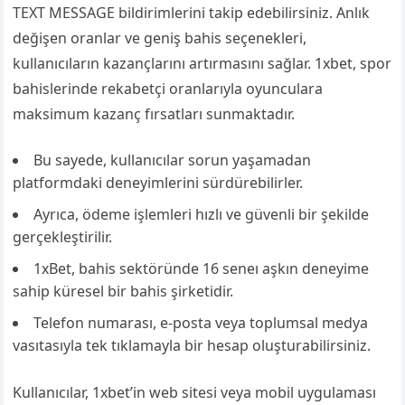
TEXT MESSAGE bildirimlerini takip edebilirsiniz. Anlık
değişen oranlar ve geniş bahis seçenekleri,
kullanıcıların kazançlarını artırmasını sağlar. 1xbet, spor
bahislerinde rekabetçi oranlarıyla oyunculara
maksimum kazanç fırsatları sunmaktadır.
Bu sayede, kullanıcılar sorun yaşamadan
platformdaki deneyimlerini sürdürebilirler.
Ayrıca, ödeme işlemleri hızlı ve güvenli bir şekilde
gerçekleştirilir.
1xBet, bahis sektöründe 16 seneı aşkın deneyime
sahip küresel bir bahis şirketidir.
Telefon numarası, e-posta veya toplumsal medya
vasıtasıyla tek tıklamayla bir hesap oluşturabilirsiniz.
Kullanıcılar, 1xbet’in web sitesi veya mobil uygulaması