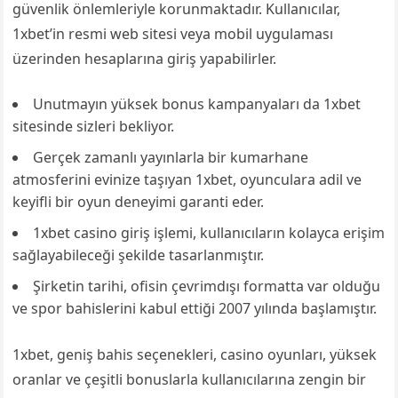
güvenlik önlemleriyle korunmaktadır. Kullanıcılar,
1xbet’in resmi web sitesi veya mobil uygulaması
üzerinden hesaplarına giriş yapabilirler.
Unutmayın yüksek bonus kampanyaları da 1xbet
sitesinde sizleri bekliyor.
Gerçek zamanlı yayınlarla bir kumarhane
atmosferini evinize taşıyan 1xbet, oyunculara adil ve
keyifli bir oyun deneyimi garanti eder.
1xbet casino giriş işlemi, kullanıcıların kolayca erişim
sağlayabileceği şekilde tasarlanmıştır.
Şirketin tarihi, ofisin çevrimdışı formatta var olduğu
ve spor bahislerini kabul ettiği 2007 yılında başlamıştır.
1xbet, geniş bahis seçenekleri, casino oyunları, yüksek
oranlar ve çeşitli bonuslarla kullanıcılarına zengin bir