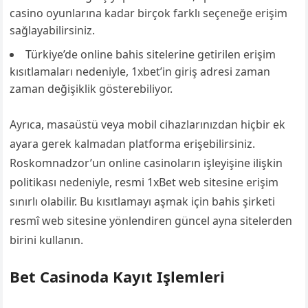
casino oyunlarına kadar birçok farklı seçeneğe erişim
sağlayabilirsiniz.
Türkiye’de online bahis sitelerine getirilen erişim
kısıtlamaları nedeniyle, 1xbet’in giriş adresi zaman
zaman değişiklik gösterebiliyor.
Ayrıca, masaüstü veya mobil cihazlarınızdan hiçbir ek
ayara gerek kalmadan platforma erişebilirsiniz.
Roskomnadzor’un online casinoların işleyişine ilişkin
politikası nedeniyle, resmi 1xBet web sitesine erişim
sınırlı olabilir. Bu kısıtlamayı aşmak için bahis şirketi
resmî web sitesine yönlendiren güncel ayna sitelerden
birini kullanın.
Bet Casinoda Kayıt Işlemleri