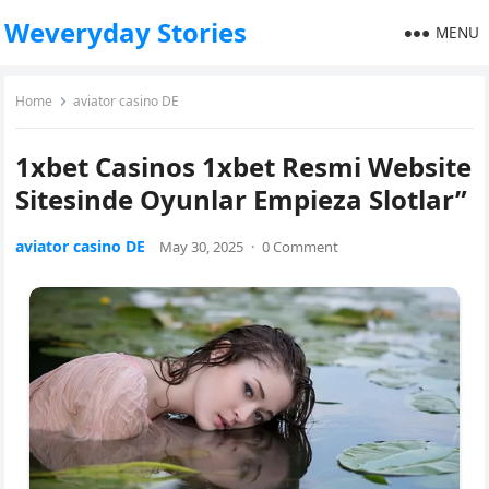
Weveryday Stories
MENU
Home
aviator casino DE
1xbet Casinos 1xbet Resmi Website
Sitesinde Oyunlar Empieza Slotlar”
aviator casino DE
May 30, 2025
·
0 Comment