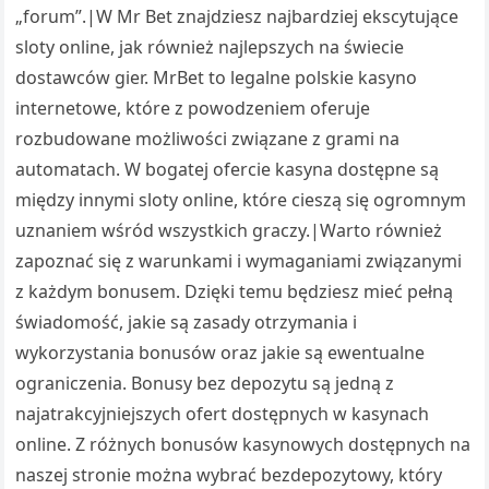
„forum”.|W Mr Bet znajdziesz najbardziej ekscytujące
sloty online, jak również najlepszych na świecie
dostawców gier. MrBet to legalne polskie kasyno
internetowe, które z powodzeniem oferuje
rozbudowane możliwości związane z grami na
automatach. W bogatej ofercie kasyna dostępne są
między innymi sloty online, które cieszą się ogromnym
uznaniem wśród wszystkich graczy.|Warto również
zapoznać się z warunkami i wymaganiami związanymi
z każdym bonusem. Dzięki temu będziesz mieć pełną
świadomość, jakie są zasady otrzymania i
wykorzystania bonusów oraz jakie są ewentualne
ograniczenia. Bonusy bez depozytu są jedną z
najatrakcyjniejszych ofert dostępnych w kasynach
online. Z różnych bonusów kasynowych dostępnych na
naszej stronie można wybrać bezdepozytowy, który