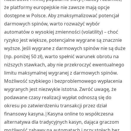
że platformy europejskie nie zawsze mają opcje
dostępne w Polsce. Aby zmaksymalizować potencjał
darmowych spinów, warto rozważyć wybór
automatów o wysokiej zmienności (volatility) – choć
ryzyko jest większe, potencjalne wygrane są znacznie
wyższe. Jeśli wygrane z darmowych spinów nie są duże
(np. poniżej 50 zł), warto spełnić warunek obrotu na
niższych stawkach, aby nie przekroczyć ewentualnego
limitu maksymalnej wygranej z darmowych spinów.
Możliwość szybkiego i bezproblemowego wypłacenia
wygranych jest niezwykle istotna. Zwróć uwagę, że
podawane czasy realizacji wypłat odnoszą się do
okresu po zatwierdzeniu transakcji przez dział
finansowy kasyna.|Kasyna online to współczesna
alternatywa dla tradycyjnych kasyn, dająca graczom
możliwość zabawy na automatach i przy stołach bez