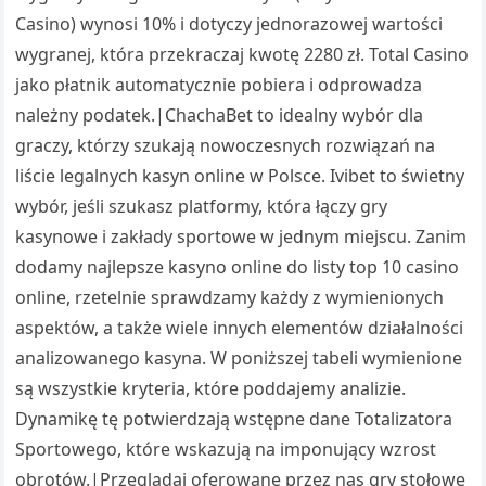
Casino) wynosi 10% i dotyczy jednorazowej wartości
wygranej, która przekraczaj kwotę 2280 zł. Total Casino
jako płatnik automatycznie pobiera i odprowadza
należny podatek.|ChachaBet to idealny wybór dla
graczy, którzy szukają nowoczesnych rozwiązań na
liście legalnych kasyn online w Polsce. Ivibet to świetny
wybór, jeśli szukasz platformy, która łączy gry
kasynowe i zakłady sportowe w jednym miejscu. Zanim
dodamy najlepsze kasyno online do listy top 10 casino
online, rzetelnie sprawdzamy każdy z wymienionych
aspektów, a także wiele innych elementów działalności
analizowanego kasyna. W poniższej tabeli wymienione
są wszystkie kryteria, które poddajemy analizie.
Dynamikę tę potwierdzają wstępne dane Totalizatora
Sportowego, które wskazują na imponujący wzrost
obrotów.|Przeglądaj oferowane przez nas gry stołowe