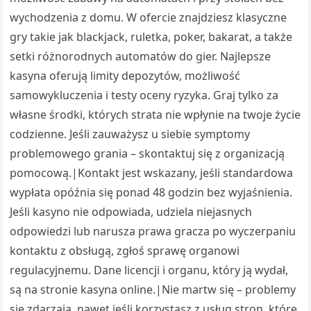
wychodzenia z domu. W ofercie znajdziesz klasyczne
gry takie jak blackjack, ruletka, poker, bakarat, a także
setki różnorodnych automatów do gier. Najlepsze
kasyna oferują limity depozytów, możliwość
samowykluczenia i testy oceny ryzyka. Graj tylko za
własne środki, których strata nie wpłynie na twoje życie
codzienne. Jeśli zauważysz u siebie symptomy
problemowego grania – skontaktuj się z organizacją
pomocową.|Kontakt jest wskazany, jeśli standardowa
wypłata opóźnia się ponad 48 godzin bez wyjaśnienia.
Jeśli kasyno nie odpowiada, udziela niejasnych
odpowiedzi lub narusza prawa gracza po wyczerpaniu
kontaktu z obsługą, zgłoś sprawę organowi
regulacyjnemu. Dane licencji i organu, który ją wydał,
są na stronie kasyna online.|Nie martw się – problemy
się zdarzają, nawet jeśli korzystasz z usług stron, które