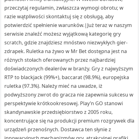
przeczytaj regulamin, zwłaszcza wymogi obrotu; w
razie wątpliwości skontaktuj się z obsługą, aby
potwierdzić spełnienie warunków.|Już teraz w naszym
serwisie znaleźć możesz wyjątkową kategorię gry
scratch, gdzie znajdziesz mnóstwo niezwykłych gier-
zdrapek. Ruletka na żywo w Mr Bet dostępna jest na
różnych stołach oferowanych przez najbardziej
doświadczonych dealerów w branży. Gry z najwyższym
RTP to blackjack (99%+), baccarat (98.9%), europejska
ruletka (97.3%). Należy mieć na uwadze, iż
podwyższony zwrot do gracza nie zapewnia sukcesu w
perspektywie krótkookresowej. Play’n GO stanowi
skandynawskie przedsiębiorstwo z 2005 roku,
koncentrujące się na produkcji premium rozgrywek dla
urządzeń przenośnych. Dostawca ten słynie z
innowacyjnych mechanizmów gry, atrakcyjnej grafiki