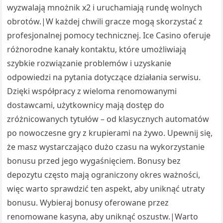
wyzwalają mnożnik x2 i uruchamiają rundę wolnych
obrotów.|W każdej chwili gracze mogą skorzystać z
profesjonalnej pomocy technicznej. Ice Casino oferuje
różnorodne kanały kontaktu, które umożliwiają
szybkie rozwiązanie problemów i uzyskanie
odpowiedzi na pytania dotyczące działania serwisu.
Dzięki współpracy z wieloma renomowanymi
dostawcami, użytkownicy mają dostęp do
zróżnicowanych tytułów – od klasycznych automatów
po nowoczesne gry z krupierami na żywo. Upewnij się,
że masz wystarczająco dużo czasu na wykorzystanie
bonusu przed jego wygaśnięciem. Bonusy bez
depozytu często mają ograniczony okres ważności,
więc warto sprawdzić ten aspekt, aby uniknąć utraty
bonusu. Wybieraj bonusy oferowane przez
renomowane kasyna, aby uniknąć oszustw.|Warto