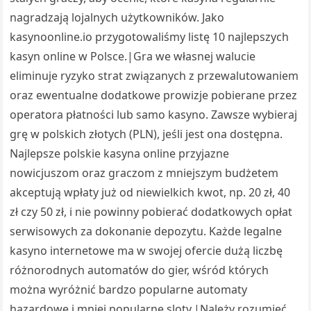
nagradzają lojalnych użytkowników. Jako
kasynoonline.io przygotowaliśmy listę 10 najlepszych
kasyn online w Polsce.|Gra we własnej walucie
eliminuje ryzyko strat związanych z przewalutowaniem
oraz ewentualne dodatkowe prowizje pobierane przez
operatora płatności lub samo kasyno. Zawsze wybieraj
grę w polskich złotych (PLN), jeśli jest ona dostępna.
Najlepsze polskie kasyna online przyjazne
nowicjuszom oraz graczom z mniejszym budżetem
akceptują wpłaty już od niewielkich kwot, np. 20 zł, 40
zł czy 50 zł, i nie powinny pobierać dodatkowych opłat
serwisowych za dokonanie depozytu. Każde legalne
kasyno internetowe ma w swojej ofercie dużą liczbę
różnorodnych automatów do gier, wśród których
można wyróżnić bardzo popularne automaty
hazardowe i mniej popularne sloty.|Należy rozumieć,