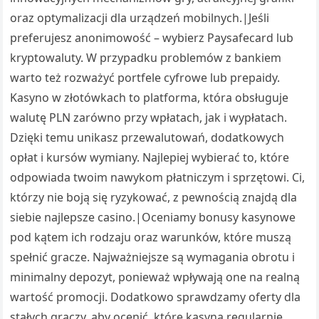
oraz optymalizacji dla urządzeń mobilnych.|Jeśli
preferujesz anonimowość – wybierz Paysafecard lub
kryptowaluty. W przypadku problemów z bankiem
warto też rozważyć portfele cyfrowe lub prepaidy.
Kasyno w złotówkach to platforma, która obsługuje
walutę PLN zarówno przy wpłatach, jak i wypłatach.
Dzięki temu unikasz przewalutowań, dodatkowych
opłat i kursów wymiany. Najlepiej wybierać to, które
odpowiada twoim nawykom płatniczym i sprzętowi. Ci,
którzy nie boją się ryzykować, z pewnością znajdą dla
siebie najlepsze casino.|Oceniamy bonusy kasynowe
pod kątem ich rodzaju oraz warunków, które muszą
spełnić gracze. Najważniejsze są wymagania obrotu i
minimalny depozyt, ponieważ wpływają one na realną
wartość promocji. Dodatkowo sprawdzamy oferty dla
stałych graczy, aby ocenić, które kasyna regularnie