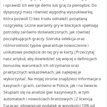
i sprawdź ich wersje demo lub graj za pieniądze. Do
dyspozycji masz również wygodną wyszukiwarkę,
która pozwoli Ci bez trudu odnaleźć pożądaną
rozgrywkę. Liczne warianty gry w blackjack spełniają
potrzeby zarówno doświadczonych, jak również
początkujących graczy. Szeroka selekcja oraz
różnorodność typów gwarantuje nowoczesne i
unikatowe podejście do tej gry w karty.|Przeczytaj
nasz artykuł, aby dowiedzieć się więcej o definicjach
bonusów, warunkach ich otrzymania oraz
praktycznych wskazówkach, jak najlepiej je
wykorzystać. Na mojej stronie znajdziesz informacje o
kasynach i grach, zarówno w Polsce, jak i na świecie.
Skupiam się na analizie gier kasynowych, w tym
automatach i nowościach branżowych.|Z licencją
Curacao, obowiązuje podatek w wysokości 10% od