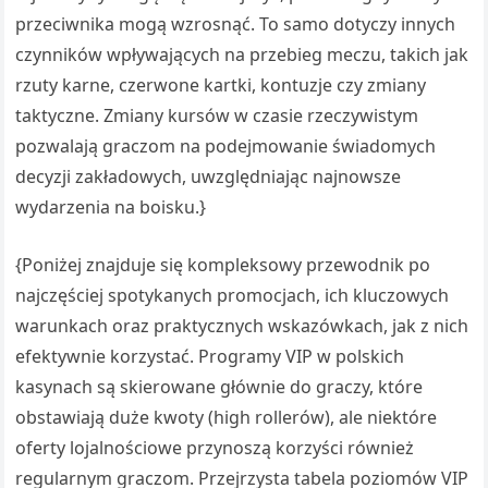
przeciwnika mogą wzrosnąć. To samo dotyczy innych
czynników wpływających na przebieg meczu, takich jak
rzuty karne, czerwone kartki, kontuzje czy zmiany
taktyczne. Zmiany kursów w czasie rzeczywistym
pozwalają graczom na podejmowanie świadomych
decyzji zakładowych, uwzględniając najnowsze
wydarzenia na boisku.}
{Poniżej znajduje się kompleksowy przewodnik po
najczęściej spotykanych promocjach, ich kluczowych
warunkach oraz praktycznych wskazówkach, jak z nich
efektywnie korzystać. Programy VIP w polskich
kasynach są skierowane głównie do graczy, które
obstawiają duże kwoty (high rollerów), ale niektóre
oferty lojalnościowe przynoszą korzyści również
regularnym graczom. Przejrzysta tabela poziomów VIP