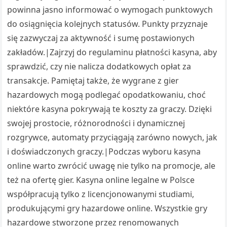
powinna jasno informować o wymogach punktowych
do osiągnięcia kolejnych statusów. Punkty przyznaje
się zazwyczaj za aktywność i sumę postawionych
zakładów.|Zajrzyj do regulaminu płatności kasyna, aby
sprawdzić, czy nie nalicza dodatkowych opłat za
transakcje. Pamiętaj także, że wygrane z gier
hazardowych mogą podlegać opodatkowaniu, choć
niektóre kasyna pokrywają te koszty za graczy. Dzięki
swojej prostocie, różnorodności i dynamicznej
rozgrywce, automaty przyciągają zarówno nowych, jak
i doświadczonych graczy.|Podczas wyboru kasyna
online warto zwrócić uwagę nie tylko na promocje, ale
też na ofertę gier. Kasyna online legalne w Polsce
współpracują tylko z licencjonowanymi studiami,
produkującymi gry hazardowe online. Wszystkie gry
hazardowe stworzone przez renomowanych