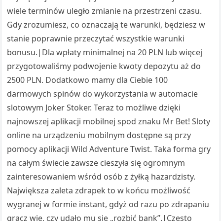
wiele terminów uległo zmianie na przestrzeni czasu.
Gdy zrozumiesz, co oznaczają te warunki, będziesz w
stanie poprawnie przeczytać wszystkie warunki
bonusu.|Dla wpłaty minimalnej na 20 PLN lub więcej
przygotowaliśmy podwojenie kwoty depozytu aż do
2500 PLN. Dodatkowo mamy dla Ciebie 100
darmowych spinów do wykorzystania w automacie
slotowym Joker Stoker. Teraz to możliwe dzięki
najnowszej aplikacji mobilnej spod znaku Mr Bet! Sloty
online na urządzeniu mobilnym dostępne są przy
pomocy aplikacji Wild Adventure Twist. Taka forma gry
na całym świecie zawsze cieszyła się ogromnym
zainteresowaniem wśród osób z żyłką hazardzisty.
Największa zaleta zdrapek to w końcu możliwość
wygranej w formie instant, gdyż od razu po zdrapaniu
gracz wie, czy udało mu się „rozbić bank”.|Często