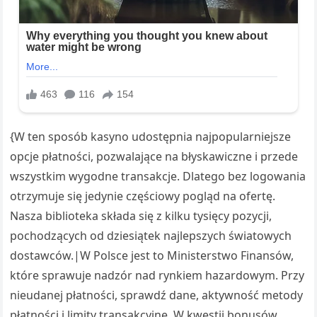
{W ten sposób kasyno udostępnia najpopularniejsze
opcje płatności, pozwalające na błyskawiczne i przede
wszystkim wygodne transakcje. Dlatego bez logowania
otrzymuje się jedynie częściowy pogląd na ofertę.
Nasza biblioteka składa się z kilku tysięcy pozycji,
pochodzących od dziesiątek najlepszych światowych
dostawców.|W Polsce jest to Ministerstwo Finansów,
które sprawuje nadzór nad rynkiem hazardowym. Przy
nieudanej płatności, sprawdź dane, aktywność metody
płatności i limity transakcyjne. W kwestii bonusów,