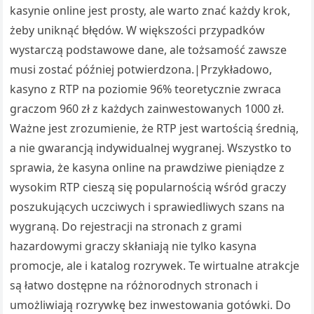
kasynie online jest prosty, ale warto znać każdy krok,
żeby uniknąć błędów. W większości przypadków
wystarczą podstawowe dane, ale tożsamość zawsze
musi zostać później potwierdzona.|Przykładowo,
kasyno z RTP na poziomie 96% teoretycznie zwraca
graczom 960 zł z każdych zainwestowanych 1000 zł.
Ważne jest zrozumienie, że RTP jest wartością średnią,
a nie gwarancją indywidualnej wygranej. Wszystko to
sprawia, że kasyna online na prawdziwe pieniądze z
wysokim RTP cieszą się popularnością wśród graczy
poszukujących uczciwych i sprawiedliwych szans na
wygraną. Do rejestracji na stronach z grami
hazardowymi graczy skłaniają nie tylko kasyna
promocje, ale i katalog rozrywek. Te wirtualne atrakcje
są łatwo dostępne na różnorodnych stronach i
umożliwiają rozrywkę bez inwestowania gotówki. Do