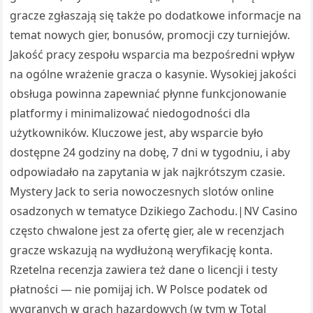
gracze zgłaszają się także po dodatkowe informacje na
temat nowych gier, bonusów, promocji czy turniejów.
Jakość pracy zespołu wsparcia ma bezpośredni wpływ
na ogólne wrażenie gracza o kasynie. Wysokiej jakości
obsługa powinna zapewniać płynne funkcjonowanie
platformy i minimalizować niedogodności dla
użytkowników. Kluczowe jest, aby wsparcie było
dostępne 24 godziny na dobę, 7 dni w tygodniu, i aby
odpowiadało na zapytania w jak najkrótszym czasie.
Mystery Jack to seria nowoczesnych slotów online
osadzonych w tematyce Dzikiego Zachodu.|NV Casino
często chwalone jest za ofertę gier, ale w recenzjach
gracze wskazują na wydłużoną weryfikację konta.
Rzetelna recenzja zawiera też dane o licencji i testy
płatności — nie pomijaj ich. W Polsce podatek od
wygranych w grach hazardowych (w tym w Total