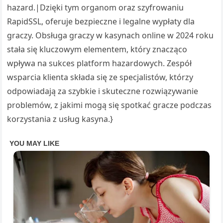
hazard.|Dzięki tym organom oraz szyfrowaniu
RapidSSL, oferuje bezpieczne i legalne wypłaty dla
graczy. Obsługa graczy w kasynach online w 2024 roku
stała się kluczowym elementem, który znacząco
wpływa na sukces platform hazardowych. Zespół
wsparcia klienta składa się ze specjalistów, którzy
odpowiadają za szybkie i skuteczne rozwiązywanie
problemów, z jakimi mogą się spotkać gracze podczas
korzystania z usług kasyna.}