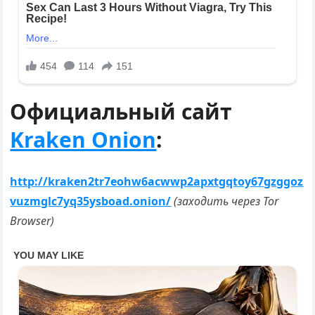
Официальный сайт
Kraken Onion
:
http://kraken2tr7eohw6acwwp2apxtgqtoy67gzggoz
vuzmglc7yq35ysboad.onion/
(заходить через Tor
Browser)