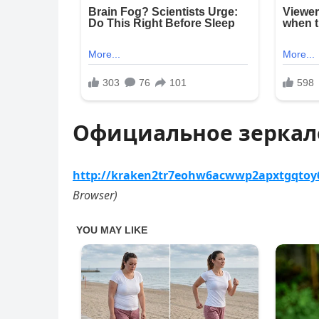
Официальное зерка
http://kraken2tr7eohw6acwwp2apxtgqtoy
Browser)