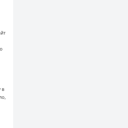
айт
но
 в
ло,