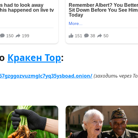
ло
Кракен Тор
:
67gzggozvuzmglc7yq35ysboad.onion/
(заходить через To