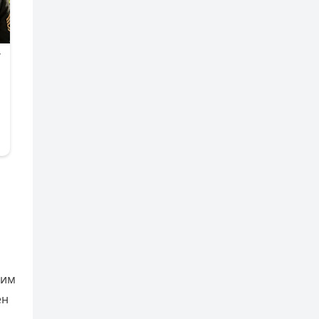
ким
ен